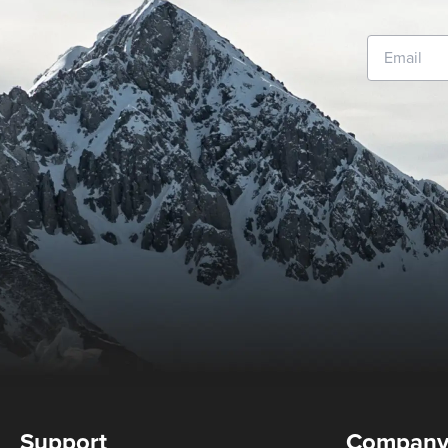
Support
Compan