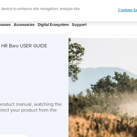
htweight sports watch designed for runners
Shop
r device to enhance site navigation, analyze site
Cookies Se
asses
Accessories
Digital Ecosystem
Support
st HR Baro USER GUIDE
product manual, watching the
lect your product from the