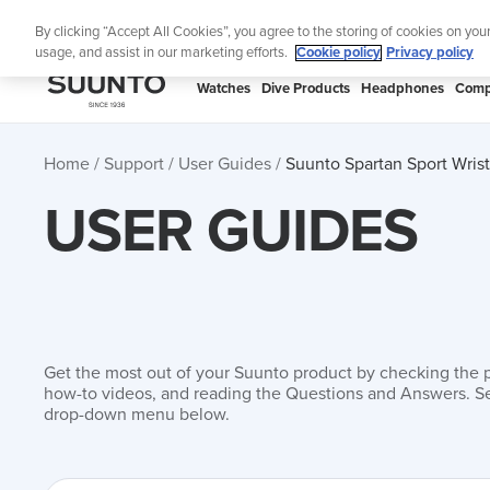
Skip
Lig
By clicking “Accept All Cookies”, you agree to the storing of cookies on you
to
usage, and assist in our marketing efforts.
Cookie policy
Privacy policy
content
SUUNTO
Watches
Dive Products
Headphones
Comp
APAC
Home
Support
User Guides
Suunto Spartan Sport Wri
USER GUIDES
Get the most out of your Suunto product by checking the 
how-to videos, and reading the Questions and Answers. Se
drop-down menu below.