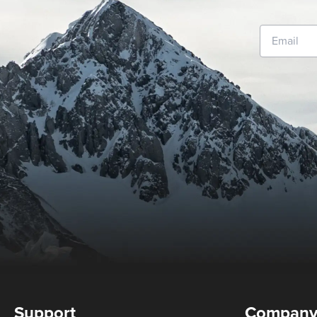
Support
Compan