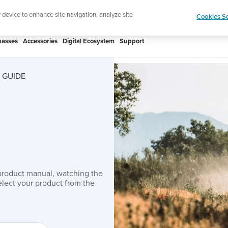
htweight sports watch designed for runners
Shop
r device to enhance site navigation, analyze site
Cookies Se
asses
Accessories
Digital Ecosystem
Support
 GUIDE
product manual, watching the
lect your product from the