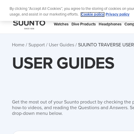
Skip
Lig
By clicking “Accept All Cookies”, you agree to the storing of cookies on you
to
usage, and assist in our marketing efforts.
Cookie policy
Privacy policy
content
SUUNTO
Watches
Dive Products
Headphones
Comp
APAC
Home
Support
User Guides
SUUNTO TRAVERSE USER
USER GUIDES
Get the most out of your Suunto product by checking the 
how-to videos, and reading the Questions and Answers. Se
drop-down menu below.