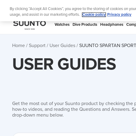
Skip
Lig
By clicking “Accept All Cookies”, you agree to the storing of cookies on you
to
usage, and assist in our marketing efforts.
Cookie policy
Privacy policy
content
SUUNTO
Watches
Dive Products
Headphones
Comp
APAC
Home
Support
User Guides
SUUNTO SPARTAN SPORT
USER GUIDES
Get the most out of your Suunto product by checking the 
how-to videos, and reading the Questions and Answers. Se
drop-down menu below.