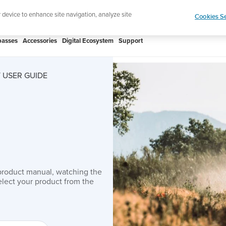
htweight sports watch designed for runners
Shop
r device to enhance site navigation, analyze site
Cookies Se
asses
Accessories
Digital Ecosystem
Support
 USER GUIDE
product manual, watching the
lect your product from the