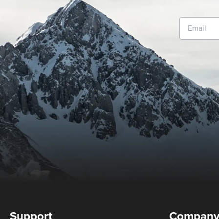
Support
Compan