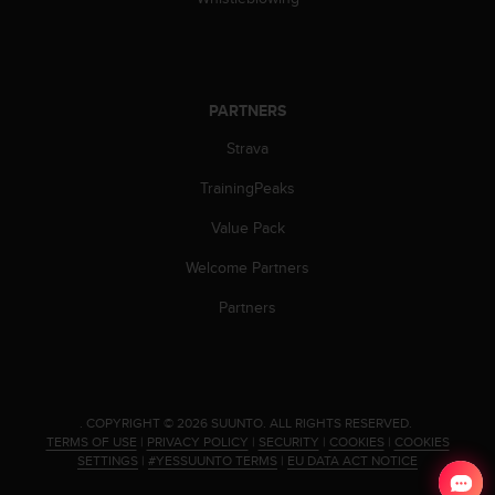
s
(
W
C
A
PARTNERS
G
)
Strava
2
.
TrainingPeaks
0
Value Pack
a
n
Welcome Partners
d
a
Partners
c
h
i
e
v
.
COPYRIGHT © 2026 SUUNTO.
ALL RIGHTS RESERVED.
i
TERMS OF USE
|
PRIVACY POLICY
|
SECURITY
|
COOKIES
|
COOKIES
n
SETTINGS
|
#YESSUUNTO TERMS
|
EU DATA ACT NOTICE
g