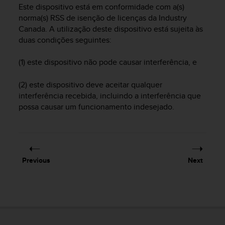
i
Este dispositivo está em conformidade com a(s)
e
norma(s) RSS de isenção de licenças da Industry
v
Canada. A utilização deste dispositivo está sujeita às
i
duas condições seguintes:
n
g
L
(1) este dispositivo não pode causar interferência, e
e
v
(2) este dispositivo deve aceitar qualquer
e
interferência recebida, incluindo a interferência que
l
possa causar um funcionamento indesejado.
A
A
c
o
n
Previous
Next
f
o
r
m
a
n
c