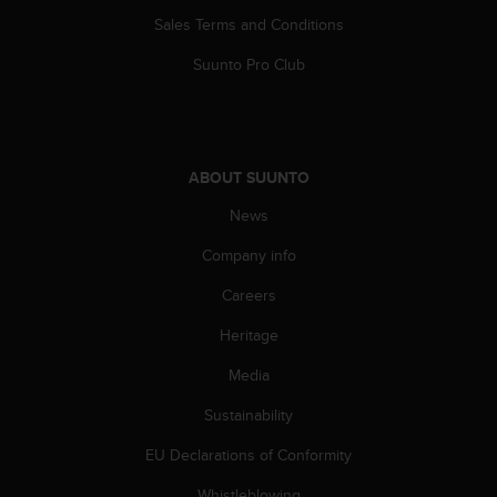
A
Sales Terms and Conditions
c
c
Suunto Pro Club
e
s
s
i
b
ABOUT SUUNTO
i
News
l
i
Company info
t
y
Careers
G
u
Heritage
i
d
Media
e
Sustainability
l
i
EU Declarations of Conformity
n
e
Whistleblowing