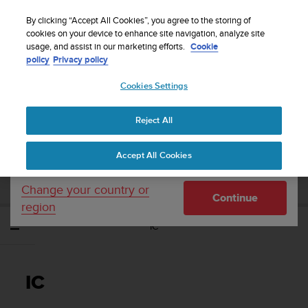
S
Sign up for the newsletter and get 5% off
| Free
u
By clicking “Accept All Cookies”, you agree to the storing of
returns
u
cookies on your device to enhance site navigation, analyze site
Your country or region:
usage, and assist in our marketing efforts.
Cookie
n
policy
Privacy policy
t
o
Cookies Settings
United States
i
s
Home
Support
Suunto Ambit2 R
Manual do Utilizador - 2.0
c
Reject All
Currency: $ (USD)
o
m
Shipping only to United States
SUUNTO AMBIT2 R MANUAL DO
Accept All Cookies
m
UTILIZADOR - 2.0
i
t
Change your country or
Continue
t
region
e
IC
d
t
o
a
IC
c
h