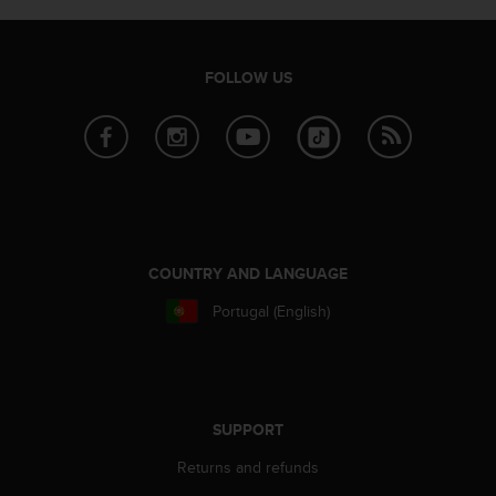
e
f
o
FOLLOW US
r
t
h
i
s
w
e
b
s
COUNTRY AND LANGUAGE
i
t
Portugal (English)
e
i
n
c
o
SUPPORT
n
f
Returns and refunds
o