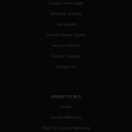
r
Support main page
m
a
Software updates
n
User guides
c
e
Suunto Repair Center
w
i
Service Centers
t
h
Tutorial Tuesday
t
h
Contact us
e
W
e
b
C
WHERE TO BUY
o
Outlet
n
t
Suunto Webshop
e
n
FAQs for Suunto Webshop
t