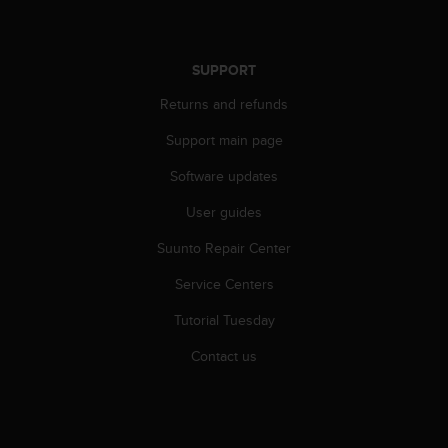
A
c
c
SUPPORT
e
s
Returns and refunds
s
i
Support main page
b
Software updates
i
l
User guides
i
t
Suunto Repair Center
y
G
Service Centers
u
i
Tutorial Tuesday
d
Contact us
e
l
i
n
e