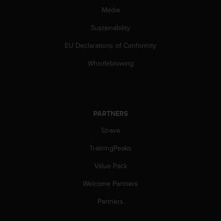
c
Media
o
m
Sustainability
p
l
EU Declarations of Conformity
i
a
Whistleblowing
n
c
e
w
i
PARTNERS
t
h
Strava
o
TrainingPeaks
t
h
Value Pack
e
r
Welcome Partners
a
c
Partners
c
e