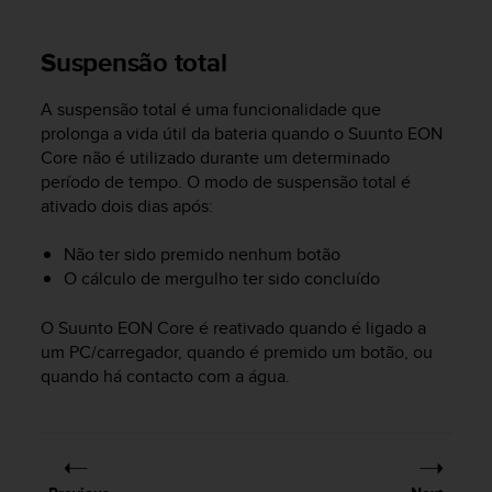
e
f
Suspensão total
o
r
t
A suspensão total é uma funcionalidade que
h
prolonga a vida útil da bateria quando o
Suunto EON
i
Core
não é utilizado durante um determinado
s
período de tempo. O modo de suspensão total é
w
ativado dois dias após:
e
b
Não ter sido premido nenhum botão
s
O cálculo de mergulho ter sido concluído
i
t
e
O
Suunto EON Core
é reativado quando é ligado a
i
um PC/carregador, quando é premido um botão, ou
n
quando há contacto com a água.
c
o
n
f
o