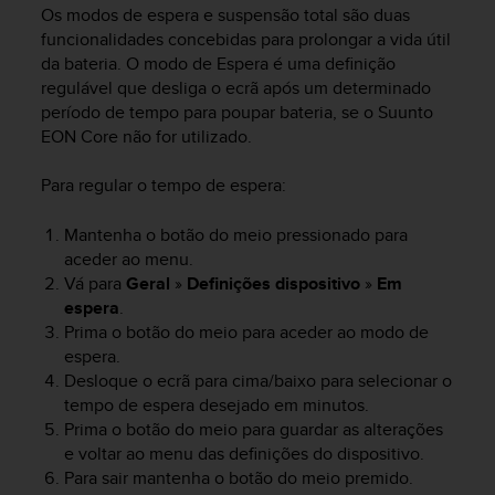
i
Os modos de espera e suspensão total são duas
e
funcionalidades concebidas para prolongar a vida útil
v
da bateria. O modo de Espera é uma definição
i
regulável que desliga o ecrã após um determinado
n
período de tempo para poupar bateria, se o
Suunto
g
L
EON Core
não for utilizado.
e
v
Para regular o tempo de espera:
e
l
Mantenha o botão do meio pressionado para
A
aceder ao menu.
A
Vá para
Geral
»
Definições dispositivo
»
Em
c
espera
.
o
Prima o botão do meio para aceder ao modo de
n
espera.
f
o
Desloque o ecrã para cima/baixo para selecionar o
r
tempo de espera desejado em minutos.
m
Prima o botão do meio para guardar as alterações
a
e voltar ao menu das definições do dispositivo.
n
Para sair mantenha o botão do meio premido.
c