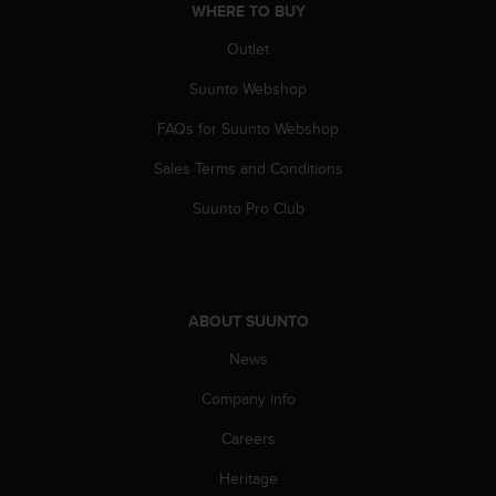
s
WHERE TO BUY
(
Outlet
W
C
Suunto Webshop
A
G
FAQs for Suunto Webshop
)
2
Sales Terms and Conditions
.
Suunto Pro Club
0
a
n
d
a
c
ABOUT SUUNTO
h
News
i
e
Company info
v
i
Careers
n
g
Heritage