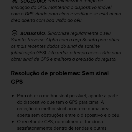
Para minimizar o tempo de
SUGESTÃO:
r
iniciação do GPS, mantenha o dispositivo imóvel
m
a
com o GPS virado para cima e verifique se está numa
n
área aberta com boa visão do céu.
c
e
Sincronize regularmente o seu
SUGESTÃO:
w
Suunto Traverse Alpha
com a app Suunto para obter
i
os mais recentes dados do sinal de satélite
t
(otimização GPS). Isto reduz o tempo necessário para
h
obter sinal de GPS e melhora a precisão do registo.
t
h
Resolução de problemas: Sem sinal
e
W
GPS
e
b
Para obter o melhor sinal possível, aponte a parte
C
o
do dispositivo que tem o GPS para cima. A
n
receção do melhor sinal acontece numa área
t
aberta sem obstruções entre o dispositivo e o céu.
e
O recetor de GPS, normalmente, funciona
n
satisfatoriamente dentro de tendas e outras
t