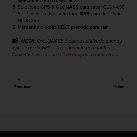
selecione com o botão
NEXT
.
l
Selecione
GPS & GLONASS
para ativar GLONASS.
l
Se já estiver ativo, selecione
GPS
para desativar
f
GLONASS.
r
Mantenha o botão
NEXT
premido para sair.
e
e
)
O GLONASS é apenas utilizado quando
NOTA:
,
a precisão do GPS estiver definida para melhor.
i
Consulte
Precisão do GPS e poupança de energia
.
f
y
o
u
h
Previous
Next
a
v
e
a
n
y
i
s