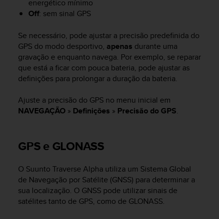
energético mínimo
a
s
Off
: sem sinal GPS
e
c
Se necessário, pode ajustar a precisão predefinida do
o
GPS do modo desportivo,
apenas
durante uma
n
gravação e enquanto navega. Por exemplo, se reparar
t
que está a ficar com pouca bateria, pode ajustar as
a
definições para prolongar a duração da bateria.
c
t
Ajuste a precisão do GPS no menu inicial em
C
u
NAVEGAÇÃO
»
Definições
»
Precisão do GPS
.
s
t
o
GPS e GLONASS
m
e
O
Suunto Traverse Alpha
utiliza um Sistema Global
r
S
de Navegação por Satélite (GNSS) para determinar a
e
sua localização. O GNSS pode utilizar sinais de
r
satélites tanto de GPS, como de GLONASS.
v
i