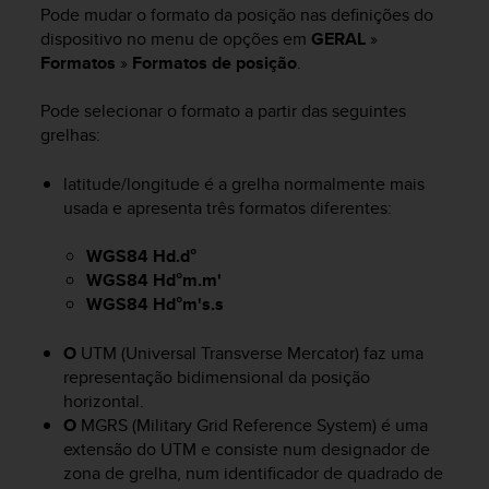
s
Pode mudar o formato da posição nas definições do
(
dispositivo no menu de opções em
GERAL
»
W
Formatos
»
Formatos de posição
.
C
A
Pode selecionar o formato a partir das seguintes
G
grelhas:
)
2
latitude/longitude é a grelha normalmente mais
.
usada e apresenta três formatos diferentes:
0
a
n
WGS84 Hd.d°
d
WGS84 Hd°m.m'
a
WGS84 Hd°m's.s
c
h
O
UTM (Universal Transverse Mercator) faz uma
i
representação bidimensional da posição
e
horizontal.
v
O
MGRS (Military Grid Reference System) é uma
i
n
extensão do UTM e consiste num designador de
g
zona de grelha, num identificador de quadrado de