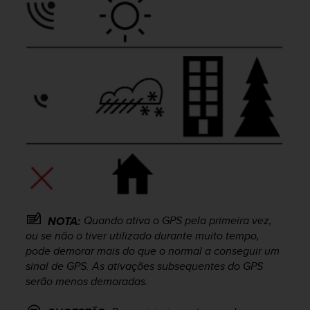
e
f
o
r
t
h
i
s
w
e
b
s
i
t
e
i
Quando ativa o GPS pela primeira vez,
NOTA:
n
ou se não o tiver utilizado durante muito tempo,
c
pode demorar mais do que o normal a conseguir um
o
sinal de GPS. As ativações subsequentes do GPS
n
serão menos demoradas.
f
o