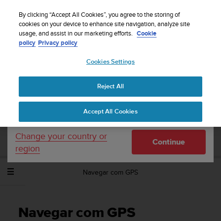
S
Sign up for the newsletter and get 5% off
| Free
u
By clicking “Accept All Cookies”, you agree to the storing of
returns
u
cookies on your device to enhance site navigation, analyze site
Your country or region:
usage, and assist in our marketing efforts.
Cookie
n
policy
Privacy policy
t
o
Cookies Settings
United States
i
s
Home
Support
Suunto Traverse Alpha
Manual do Utilizador -
c
2.1
Reject All
Currency: $ (USD)
o
m
Shipping only to United States
Accept All Cookies
m
SUUNTO TRAVERSE ALPHA MANUAL DO
i
UTILIZADOR - 2.1
t
Change your country or
Continue
t
region
e
d
Navegar com GPS
t
o
a
c
Navegar com GPS
h