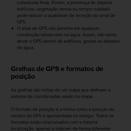
coberturas finas. Porém, a presença de objetos,
A
edifícios, vegetação densa ou tempo nublado
c
pode reduzir a qualidade de receção do sinal de
c
GPS.
e
O sinal de GPS não penetra em qualquer
s
s
construção sólida nem na água. Assim, não tente
i
ativar o GPS dentro de edifícios, grutas ou debaixo
b
de água.
i
l
i
Grelhas de GPS e formatos de
t
posição
y
G
u
As grelhas são linhas de um mapa que definem o
i
sistema de coordenadas usado no mapa.
d
e
O formato de posição é a forma como a posição do
l
recetor de GPS é apresentada no relógio. Todos os
i
formatos estão relacionados com a mesma
n
e
localização, apenas a indicam de forma diferente.