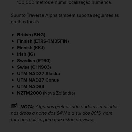
c
100.000 metros e numa localização numérica.
o
m
Suunto Traverse Alpha
também suporta seguintes as
p
grelhas locais:
l
i
British (BNG)
a
Finnish (ETRS-TM35FIN)
n
Finnish (KKJ)
c
e
Irish (IG)
w
Swedish (RT90)
i
Swiss (CH1903)
t
UTM NAD27 Alaska
h
UTM NAD27 Conus
o
UTM NAD83
t
NZTM2000
(Nova Zelândia)
h
e
Algumas grelhas não podem ser usadas
NOTA:
r
a
nas áreas a norte dos 84°N e a sul dos 80°S, nem
c
fora dos países para que estão previstas.
c
e