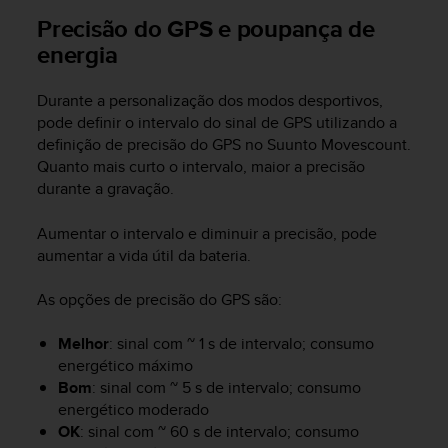
s
Precisão do GPS e poupança de
s
energia
i
b
i
Durante a personalização dos modos desportivos,
l
pode definir o intervalo do sinal de GPS utilizando a
i
definição de precisão do GPS no Suunto Movescount.
t
Quanto mais curto o intervalo, maior a precisão
y
durante a gravação.
s
t
Aumentar o intervalo e diminuir a precisão, pode
a
n
aumentar a vida útil da bateria.
d
a
As opções de precisão do GPS são:
r
d
Melhor
: sinal com ~ 1 s de intervalo; consumo
s
energético máximo
.
Bom
: sinal com ~ 5 s de intervalo; consumo
P
energético moderado
l
OK
: sinal com ~ 60 s de intervalo; consumo
e