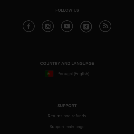
s
u
FOLLOW US
e
s
a
c
c
e
s
s
i
COUNTRY AND LANGUAGE
n
g
Portugal (English)
i
n
f
o
r
SUPPORT
m
a
Returns and refunds
t
i
Support main page
o