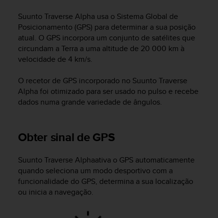
i
e
Suunto Traverse Alpha
usa o Sistema Global de
v
Posicionamento (GPS) para determinar a sua posição
i
atual. O GPS incorpora um conjunto de satélites que
n
circundam a Terra a uma altitude de 20 000 km à
g
velocidade de 4 km/s.
L
e
v
O recetor de GPS incorporado no
Suunto Traverse
e
Alpha
foi otimizado para ser usado no pulso e recebe
l
dados numa grande variedade de ângulos.
A
A
c
Obter sinal de GPS
o
n
f
Suunto Traverse Alpha
ativa o GPS automaticamente
o
quando seleciona um modo desportivo com a
r
funcionalidade do GPS, determina a sua localização
m
ou inicia a navegação.
a
n
c