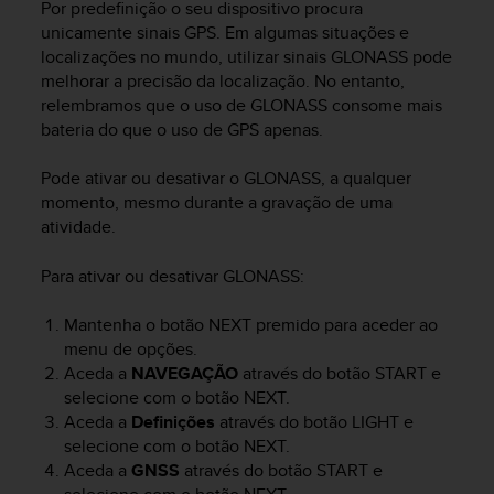
Por predefinição o seu dispositivo procura
c
unicamente sinais GPS. Em algumas situações e
e
localizações no mundo, utilizar sinais GLONASS pode
a
melhorar a precisão da localização. No entanto,
t
relembramos que o uso de GLONASS consome mais
U
bateria do que o uso de GPS apenas.
S
A
+
Pode ativar ou desativar o GLONASS, a qualquer
1
momento, mesmo durante a gravação de uma
8
atividade.
5
5
Para ativar ou desativar GLONASS:
2
5
Mantenha o botão
NEXT
premido para aceder ao
8
menu de opções.
0
9
Aceda a
NAVEGAÇÃO
através do botão
START
e
0
selecione com o botão
NEXT
.
0
Aceda a
Definições
através do botão
LIGHT
e
(
selecione com o botão
NEXT
.
t
Aceda a
GNSS
através do botão
START
e
o