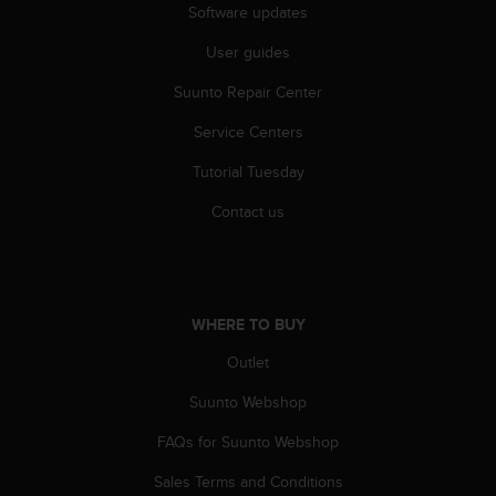
Software updates
n
o
User guides
n
t
Suunto Repair Center
h
i
Service Centers
s
w
Tutorial Tuesday
e
Contact us
b
s
i
t
e
.
WHERE TO BUY
Outlet
Suunto Webshop
FAQs for Suunto Webshop
Sales Terms and Conditions