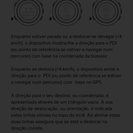
r
m
a
n
c
e
Enquanto estiver parado ou a deslocar-se devagar (<4
w
km/h), o dispositivo mostra-lhe a direção para o PDI
i
(ou ponto de referência se estiver a navegar num
t
h
percurso) com base na coordenada da bússola.
t
h
Enquanto se desloca (>4 km/h), o dispositivo exibe a
e
direção para o PDI (ou ponto de referência se estiver
W
a navegar num percurso) com base no GPS.
e
b
A direção para o seu destino, ou coordenada, é
C
apresentada através de um triângulo vazio. A sua
o
direção de deslocação, ou orientação, é indicada
n
t
pelas linhas sólidas no topo do ecrã. Ao alinhar estas
e
duas linhas assegura que se está a deslocar na
n
direção correta.
t