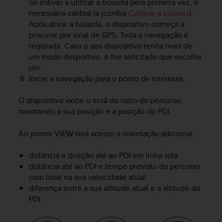
Se estiver a utilizar a bússola pela primeira vez, é
e
necessário calibrá-la (confira
Calibrar a bússola
).
f
Após ativar a bússola, o dispositivo começa a
o
procurar por sinal de GPS. Toda a navegação é
r
registada. Caso o seu dispositivo tenha mais de
t
h
um modo desportivo, é-lhe solicitado que escolha
i
um.
s
Inicie a navegação para o ponto de interesse.
w
e
O dispositivo exibe o ecrã do rasto do percurso,
b
mostrando a sua posição e a posição do PDI.
s
i
Ao premir
VIEW
terá acesso a orientação adicional:
t
e
distância e direção até ao PDI em linha reta
i
n
distância até ao PDI e tempo previsto do percurso
c
com base na sua velocidade atual,
o
diferença entre a sua altitude atual e a altitude do
n
PDI
f
o