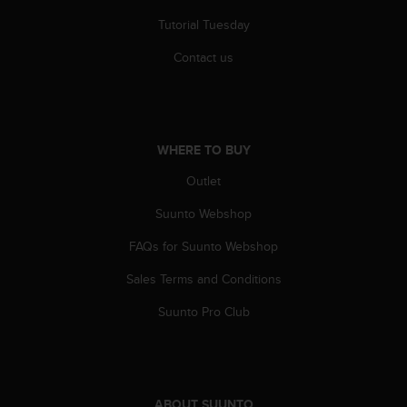
l
Tutorial Tuesday
l
f
Contact us
r
e
e
)
,
WHERE TO BUY
i
f
Outlet
y
o
Suunto Webshop
u
h
FAQs for Suunto Webshop
a
Sales Terms and Conditions
v
e
Suunto Pro Club
a
n
y
i
s
ABOUT SUUNTO