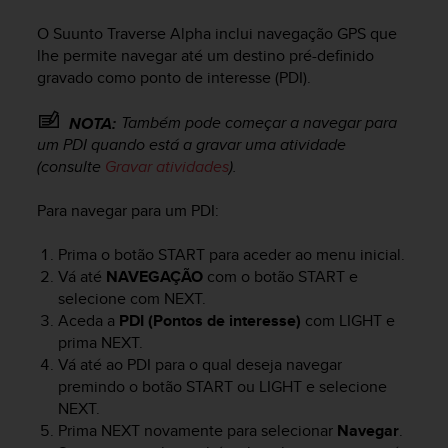
i
e
O
Suunto Traverse Alpha
inclui navegação GPS que
v
lhe permite navegar até um destino pré-definido
i
gravado como ponto de interesse (PDI).
n
g
L
Também pode começar a navegar para
NOTA:
e
um PDI quando está a gravar uma atividade
v
(consulte
Gravar atividades
).
e
l
Para navegar para um PDI:
A
A
Prima o botão
START
para aceder ao menu inicial.
c
Vá até
NAVEGAÇÃO
com o botão
START
e
o
selecione com
NEXT
.
n
Aceda a
PDI (Pontos de interesse)
com
LIGHT
e
f
o
prima
NEXT
.
r
Vá até ao PDI para o qual deseja navegar
m
premindo o botão
START
ou
LIGHT
e selecione
a
NEXT
.
n
Prima
NEXT
novamente para selecionar
Navegar
.
c