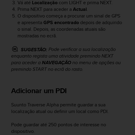
Vá até
Localização
com
LIGHT
e prima
NEXT
.
s
Prima
NEXT
para aceder a
Actual
.
(
W
O dispositivo começa a procurar um sinal de GPS
C
e apresenta
GPS encontrado
depois de adquirido
A
o sinal. Depois, as coordenadas atuais são
G
mostradas no ecrã.
)
2
Pode verificar a sua localização
SUGESTÃO:
.
enquanto regista uma atividade premindo
NEXT
0
para aceder a
NAVEGAÇÃO
no menu de opções ou
a
premindo
START
no ecrã do rasto.
n
d
a
c
Adicionar um PDI
h
i
Suunto Traverse Alpha
permite guardar a sua
e
localização atual ou definir um local como PDI.
v
i
n
Pode guardar até 250 pontos de interesse no
g
dispositivo.