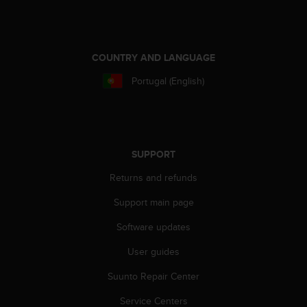
c
e
a
t
COUNTRY AND LANGUAGE
U
S
Portugal (English)
A
+
1
8
5
SUPPORT
5
2
Returns and refunds
5
Support main page
8
0
Software updates
9
0
User guides
0
(
Suunto Repair Center
t
o
Service Centers