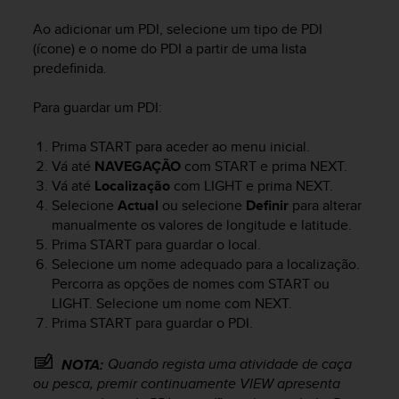
c
o
Ao adicionar um PDI, selecione um tipo de PDI
m
(ícone) e o nome do PDI a partir de uma lista
p
predefinida.
l
i
Para guardar um PDI:
a
n
c
Prima
START
para aceder ao menu inicial.
e
Vá até
NAVEGAÇÃO
com
START
e prima
NEXT
.
w
Vá até
Localização
com
LIGHT
e prima
NEXT
.
i
Selecione
Actual
ou selecione
Definir
para alterar
t
manualmente os valores de longitude e latitude.
h
Prima
START
para guardar o local.
o
Selecione um nome adequado para a localização.
t
Percorra as opções de nomes com
START
ou
h
LIGHT
. Selecione um nome com
NEXT
.
e
r
Prima
START
para guardar o PDI.
a
c
Quando regista uma atividade de caça
NOTA:
c
ou pesca, premir continuamente
VIEW
apresenta
e