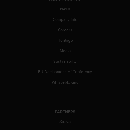
s
u
News
e
s
Company info
a
c
Careers
c
Heritage
e
s
Media
s
i
Sustainability
n
g
EU Declarations of Conformity
i
n
Whistleblowing
f
o
r
m
a
PARTNERS
t
Strava
i
o