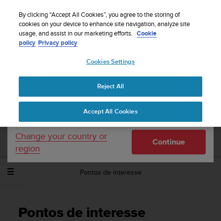
S
Sign up for the newsletter and get 5% off
| Free
u
By clicking “Accept All Cookies”, you agree to the storing of
returns
u
cookies on your device to enhance site navigation, analyze site
Your country or region:
usage, and assist in our marketing efforts.
Cookie
n
policy
Privacy policy
t
o
Cookies Settings
United States
i
s
Home
Support
Suunto Traverse Alpha
Manual do Utilizador -
c
2.1
Reject All
Currency: $ (USD)
o
m
Shipping only to United States
Accept All Cookies
m
SUUNTO TRAVERSE ALPHA MANUAL DO
i
UTILIZADOR - 2.1
t
Change your country or
Continue
t
region
e
d
Pontos de interesse
t
o
a
c
Pontos de interesse
h