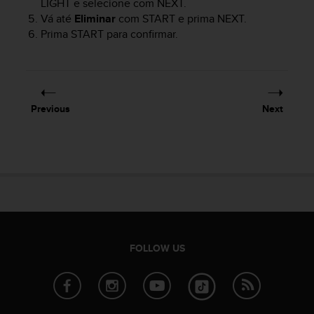
LIGHT
e selecione com
NEXT
.
a
s
Vá até
Eliminar
com
START
e prima
NEXT
.
e
Prima
START
para confirmar.
c
o
n
t
a
Previous
Next
c
t
C
u
s
t
o
m
e
r
FOLLOW US
S
e
r
v
i