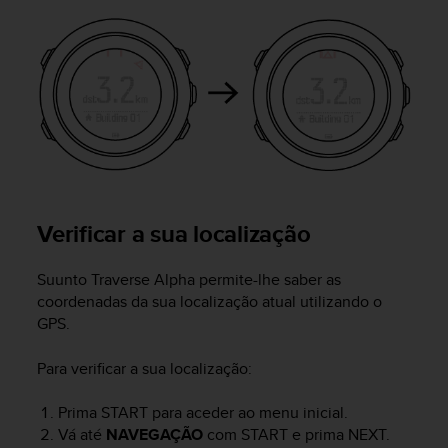
A
c
c
e
s
s
i
b
i
l
i
Verificar a sua localização
t
y
G
Suunto Traverse Alpha
permite-lhe saber as
u
coordenadas da sua localização atual utilizando o
i
GPS.
d
e
Para verificar a sua localização:
l
i
Prima
START
para aceder ao menu inicial.
n
Vá até
NAVEGAÇÃO
com
START
e prima
NEXT
.
e