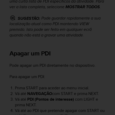
uma curta lista de PDI específicos da atividade. Para
s
ver a lista completa, selecione
MOSTRAR TODOS
.
s
i
Pode guardar rapidamente a sua
SUGESTÃO:
b
localização atual como PDI mantendo
VIEW
i
l
premido. Isto pode ser feito em qualquer ecrã
i
quando não está a gravar uma atividade.
t
y
s
Apagar um PDI
t
a
Pode apagar um PDI diretamente no dispositivo.
n
d
a
Para apagar um PDI:
r
d
Prima
START
para aceder ao menu inicial.
s
Vá até
NAVEGAÇÃO
com
START
e prima
NEXT
.
.
Vá até
PDI (Pontos de interesse)
com
LIGHT
e
P
prima
NEXT
.
l
Vá até ao PDI que pretende apagar com
START
ou
e