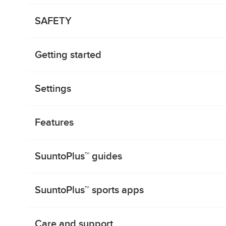
SAFETY
Getting started
Settings
Features
SuuntoPlus™ guides
SuuntoPlus™ sports apps
Care and support