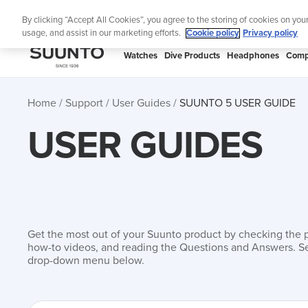
Skip
Lig
By clicking “Accept All Cookies”, you agree to the storing of cookies on you
to
usage, and assist in our marketing efforts.
Cookie policy
Privacy policy
content
SUUNTO
Watches
Dive Products
Headphones
Comp
APAC
Home
Support
User Guides
SUUNTO 5 USER GUIDE
USER GUIDES
Get the most out of your Suunto product by checking the 
how-to videos, and reading the Questions and Answers. Se
drop-down menu below.