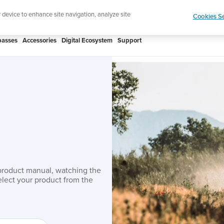
htweight sports watch designed for runners
Shop
r device to enhance site navigation, analyze site
Cookies Se
asses
Accessories
Digital Ecosystem
Support
product manual, watching the
lect your product from the