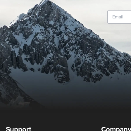
Support
Compan