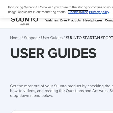
Skip
Lig
By clicking “Accept All Cookies”, you agree to the storing of cookies on you
to
usage, and assist in our marketing efforts.
Cookie policy
Privacy policy
content
SUUNTO
Watches
Dive Products
Headphones
Comp
APAC
Home
Support
User Guides
SUUNTO SPARTAN SPORT
USER GUIDES
Get the most out of your Suunto product by checking the 
how-to videos, and reading the Questions and Answers. Se
drop-down menu below.