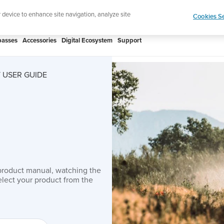
htweight sports watch designed for runners
Shop
r device to enhance site navigation, analyze site
Cookies Se
asses
Accessories
Digital Ecosystem
Support
 USER GUIDE
product manual, watching the
lect your product from the