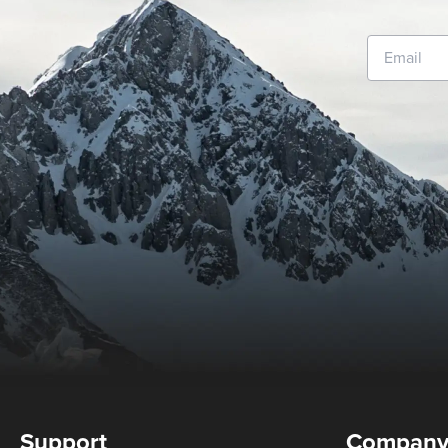
Support
Compan