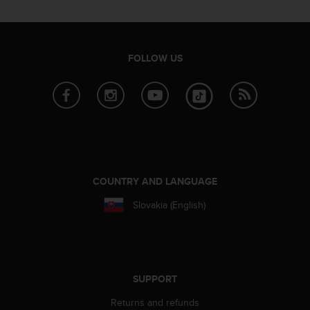
r
m
a
n
FOLLOW US
c
e
w
i
t
h
t
h
e
COUNTRY AND LANGUAGE
W
e
Slovakia (English)
b
C
o
n
t
SUPPORT
e
n
Returns and refunds
t