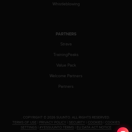
c
Whistleblowing
o
m
p
l
i
PARTNERS
a
n
Strava
c
e
TrainingPeaks
w
Value Pack
i
t
Welcome Partners
h
o
Partners
t
h
e
r
a
.
COPYRIGHT © 2026 SUUNTO.
ALL RIGHTS RESERVED.
c
TERMS OF USE
|
PRIVACY POLICY
|
SECURITY
|
COOKIES
|
COOKIES
c
SETTINGS
|
#YESSUUNTO TERMS
|
EU DATA ACT NOTICE
e