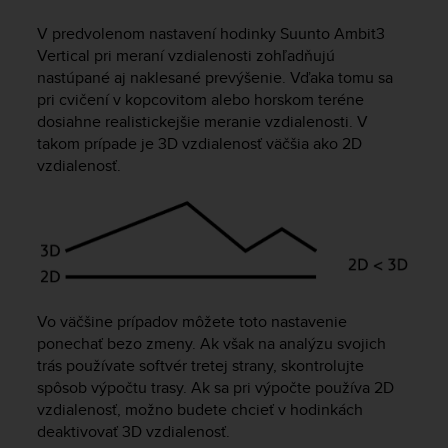
i
e
V predvolenom nastavení hodinky
Suunto Ambit3
v
Vertical
pri meraní vzdialenosti zohľadňujú
i
nastúpané aj naklesané prevýšenie. Vďaka tomu sa
n
pri cvičení v kopcovitom alebo horskom teréne
g
dosiahne realistickejšie meranie vzdialenosti. V
L
e
takom prípade je 3D vzdialenosť väčšia ako 2D
v
vzdialenosť.
e
l
A
A
c
o
n
Vo väčšine prípadov môžete toto nastavenie
f
o
ponechať bezo zmeny. Ak však na analýzu svojich
r
trás používate softvér tretej strany, skontrolujte
m
spôsob výpočtu trasy. Ak sa pri výpočte používa 2D
a
vzdialenosť, možno budete chcieť v hodinkách
n
deaktivovať 3D vzdialenosť.
c