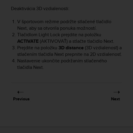
e
Deaktivácia 3D vzdialenosti:
f
o
V športovom režime podržte stlačené tlačidlo
r
t
Next
, aby sa otvorila ponuka možností.
h
Tlačidlom
Light Lock
prejdite na položku
i
ACTIVATE
(AKTIVOVAŤ) a stlačte tlačidlo
Next
.
s
Prejdite na položku
3D distance
(3D vzdialenosť) a
w
stlačením tlačidla
Next
prepnite na 2D vzdialenosť.
e
Nastavenie ukončite podržaním stlačeného
b
tlačidla
Next
.
s
i
t
e
i
n
Previous
Next
c
o
n
f
o