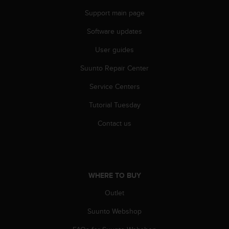
A
Support main page
c
c
Software updates
e
User guides
s
s
Suunto Repair Center
i
b
Service Centers
i
l
Tutorial Tuesday
i
t
Contact us
y
G
u
i
d
WHERE TO BUY
e
Outlet
l
i
Suunto Webshop
n
e