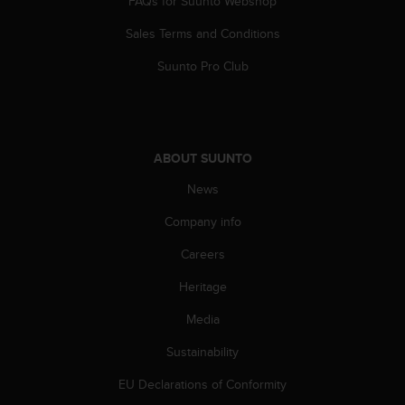
FAQs for Suunto Webshop
s
(
Sales Terms and Conditions
W
C
Suunto Pro Club
A
G
)
2
.
ABOUT SUUNTO
0
News
a
n
Company info
d
a
Careers
c
h
Heritage
i
e
Media
v
Sustainability
i
n
EU Declarations of Conformity
g