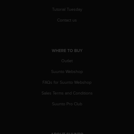
A
Tutorial Tuesday
c
c
Contact us
e
s
s
i
b
WHERE TO BUY
i
l
Outlet
i
t
Suunto Webshop
y
FAQs for Suunto Webshop
G
u
Sales Terms and Conditions
i
d
Suunto Pro Club
e
l
i
n
e