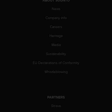
ABOUT SUUNTO
s
(
News
W
C
Company info
A
Careers
G
)
Heritage
2
.
Media
0
a
Sustainability
n
d
EU Declarations of Conformity
a
Whistleblowing
c
h
i
e
v
i
PARTNERS
n
Strava
g