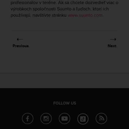
profesionálov v teréne. Ak sa chcete dozvedieť viac o
e
výrobkoch spoločnosti Suunto a ľuďoch, ktorí ich
f
používajú, navštívte stránku
www.suunto.com
.
o
r
t
h
i
s
Previous
Next
w
e
b
s
i
t
e
i
n
c
FOLLOW US
o
n
f
o