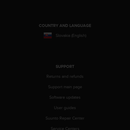
r
m
a
n
c
COUNTRY AND LANGUAGE
e
Slovakia (English)
w
i
t
h
t
h
SUPPORT
e
Returns and refunds
W
e
Support main page
b
C
Software updates
o
n
User guides
t
e
Suunto Repair Center
n
Service Centers
t