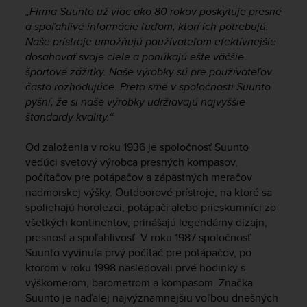
i
„Firma Suunto už viac ako 80 rokov poskytuje presné
e
a spoľahlivé informácie ľuďom, ktorí ich potrebujú.
v
Naše prístroje umožňujú používateľom efektívnejšie
i
n
dosahovať svoje ciele a ponúkajú ešte väčšie
g
športové zážitky. Naše výrobky sú pre používateľov
L
často rozhodujúce. Preto sme v spoločnosti Suunto
e
pyšní, že si naše výrobky udržiavajú najvyššie
v
štandardy kvality.“
e
l
Od založenia v roku 1936 je spoločnosť Suunto
A
vedúci svetový výrobca presných kompasov,
A
počítačov pre potápačov a zápästných meračov
c
nadmorskej výšky. Outdoorové prístroje, na ktoré sa
o
n
spoliehajú horolezci, potápači alebo prieskumníci zo
f
všetkých kontinentov, prinášajú legendárny dizajn,
o
presnosť a spoľahlivosť. V roku 1987 spoločnosť
r
Suunto vyvinula prvý počítač pre potápačov, po
m
ktorom v roku 1998 nasledovali prvé hodinky s
a
výškomerom, barometrom a kompasom. Značka
n
Suunto je naďalej najvýznamnejšiu voľbou dnešných
c