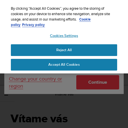
S
Sign up for the newsletter and get 5% off
| Free
u
By clicking “Accept All Cookies”, you agree to the storing of
returns
u
cookies on your device to enhance site navigation, analyze site
Your country or region:
usage, and assist in our marketing efforts.
Cookie
n
policy
Privacy policy
t
o
Cookies Settings
United States
i
s
Home
Support
Suunto Essential
Používateľská príručka -
c
Reject All
Currency: $ (USD)
o
m
Shipping only to United States
SUUNTO ESSENTIAL POUŽÍVATEĽSKÁ
Accept All Cookies
m
PRÍRUČKA -
i
t
Change your country or
Continue
t
region
e
Vítame vás
d
t
o
a
Vítame vás
c
h