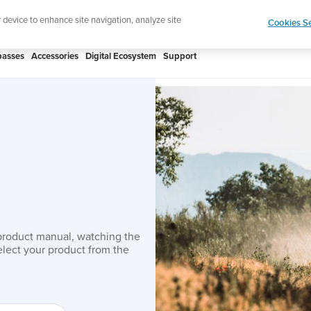
htweight sports watch designed for runners
Shop
r device to enhance site navigation, analyze site
Cookies Se
asses
Accessories
Digital Ecosystem
Support
product manual, watching the
lect your product from the