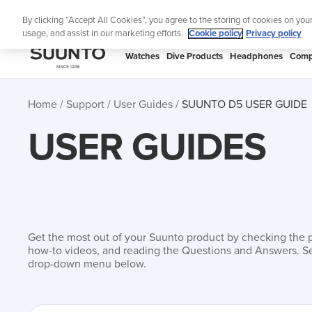
Skip
Lig
By clicking “Accept All Cookies”, you agree to the storing of cookies on you
to
usage, and assist in our marketing efforts.
Cookie policy
Privacy policy
content
SUUNTO
Watches
Dive Products
Headphones
Comp
APAC
Home
Support
User Guides
SUUNTO D5 USER GUIDE
USER GUIDES
Get the most out of your Suunto product by checking the 
how-to videos, and reading the Questions and Answers. Se
drop-down menu below.