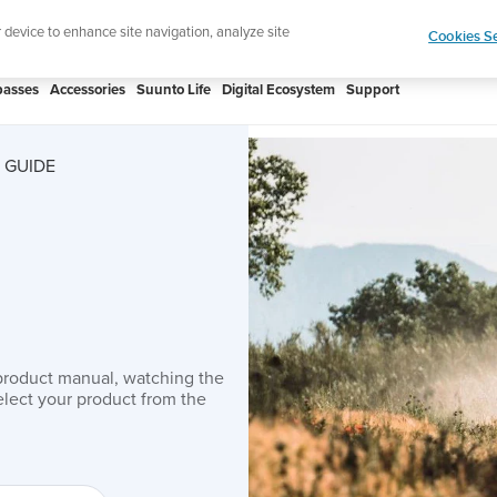
Celebrating 90 Years of Suunto Adventure |
Explor
r device to enhance site navigation, analyze site
Cookies Se
asses
Accessories
Suunto Life
Digital Ecosystem
Support
 GUIDE
product manual, watching the
lect your product from the