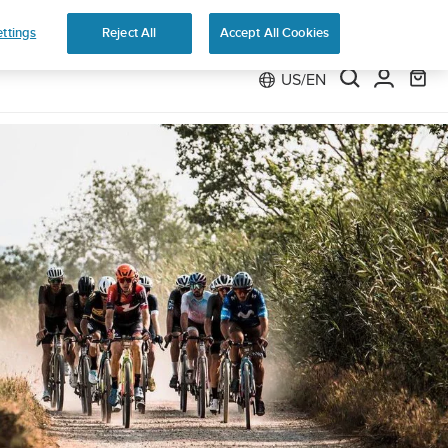
e
ttings
Reject All
Accept All Cookies
US/EN