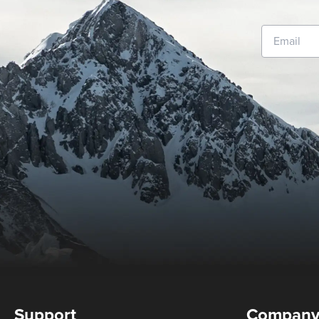
Support
Compan