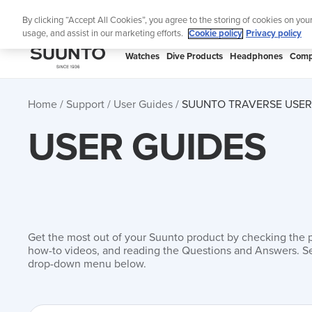
Skip
By clicking “Accept All Cookies”, you agree to the storing of cookies on you
to
usage, and assist in our marketing efforts.
Cookie policy
Privacy policy
content
SUUNTO
Watches
Dive Products
Headphones
Comp
US
Home
Support
User Guides
SUUNTO TRAVERSE USER
USER GUIDES
Get the most out of your Suunto product by checking the 
how-to videos, and reading the Questions and Answers. Se
drop-down menu below.