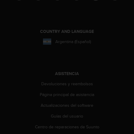
t
a
s
d
e
COUNTRY AND LANGUAGE
a
c
Argentina (Español)
c
e
s
i
b
ASISTENCIA
i
l
Devoluciones y reembolsos
i
Página principal de asistencia
d
a
Actualizaciones del software
d
p
Guías del usuario
a
r
Centro de reparaciones de Suunto
a