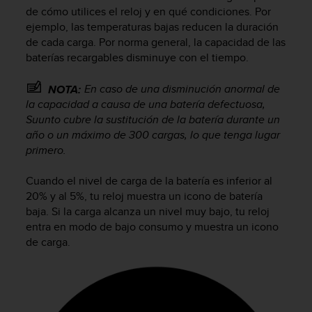
m
de cómo utilices el reloj y en qué condiciones. Por
i
ejemplo, las temperaturas bajas reducen la duración
s
de cada carga. Por norma general, la capacidad de las
o
baterías recargables disminuye con el tiempo.
d
e
a
En caso de una disminución anormal de
NOTA:
l
la capacidad a causa de una batería defectuosa,
c
Suunto cubre la sustitución de la batería durante un
a
año o un máximo de 300 cargas, lo que tenga lugar
n
primero.
z
a
Cuando el nivel de carga de la batería es inferior al
r
20% y al 5%, tu reloj muestra un icono de batería
e
l
baja. Si la carga alcanza un nivel muy bajo, tu reloj
n
entra en modo de bajo consumo y muestra un icono
i
de carga.
v
e
l
d
e