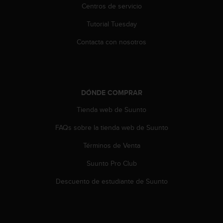
c
Centros de servicio
o
Tutorial Tuesday
n
t
Contacta con nosotros
e
n
i
d
o
DÓNDE COMPRAR
w
e
Tienda web de Suunto
b
(
FAQs sobre la tienda web de Suunto
W
e
Términos de Venta
b
Suunto Pro Club
C
o
Descuento de estudiante de Suunto
n
t
e
n