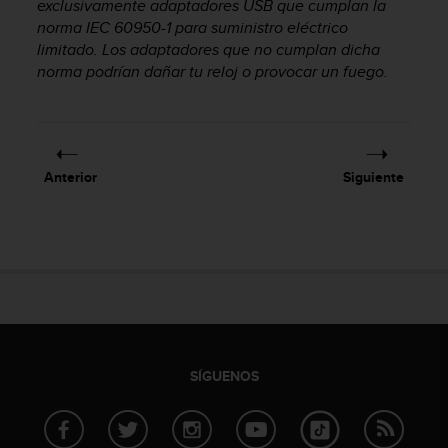
exclusivamente adaptadores USB que cumplan la
i
o
norma IEC 60950-1 para suministro eléctrico
w
limitado. Los adaptadores que no cumplan dicha
e
norma podrían dañar tu reloj o provocar un fuego.
b
d
e
a
c
Anterior
Siguiente
u
e
r
d
o
c
o
n
l
a
SÍGUENOS
s
P
a
u