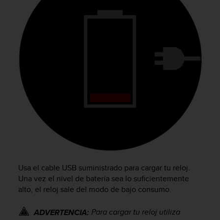
c
o
n
f
o
r
m
i
d
a
d
A
A
e
n
e
s
Usa el cable USB suministrado para cargar tu reloj.
t
Una vez el nivel de batería sea lo suficientemente
e
alto, el reloj sale del modo de bajo consumo.
s
i
Para cargar tu reloj utiliza
ADVERTENCIA:
t