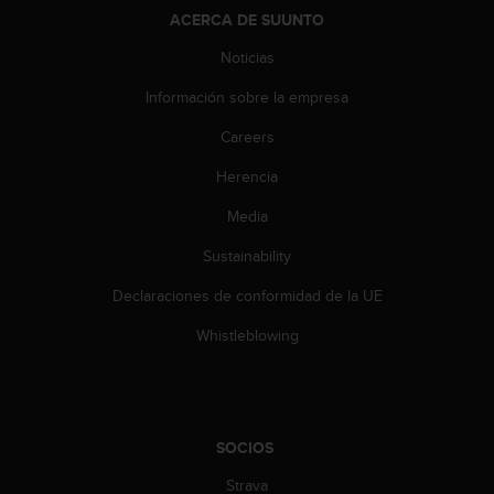
t
ACERCA DE SUUNTO
A
c
Noticias
c
e
Información sobre la empresa
s
s
Careers
i
Herencia
b
i
Media
l
i
Sustainability
t
y
Declaraciones de conformidad de la UE
G
u
Whistleblowing
i
d
e
l
i
SOCIOS
n
Strava
e