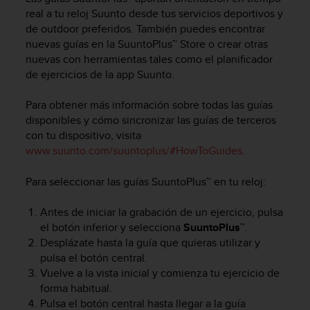
m
real a tu reloj Suunto desde tus servicios deportivos y
i
de outdoor preferidos. También puedes encontrar
s
o
nuevas guías en la SuuntoPlus™ Store o crear otras
d
nuevas con herramientas tales como el planificador
e
de ejercicios de la app Suunto.
a
l
Para obtener más información sobre todas las guías
c
disponibles y cómo sincronizar las guías de terceros
a
con tu dispositivo, visita
n
www.suunto.com/suuntoplus/#HowToGuides
.
z
a
Para seleccionar las guías SuuntoPlus™ en tu reloj:
r
e
l
Antes de iniciar la grabación de un ejercicio, pulsa
n
el botón inferior y selecciona
SuuntoPlus™
.
i
Desplázate hasta la guía que quieras utilizar y
v
pulsa el botón central.
e
Vuelve a la vista inicial y comienza tu ejercicio de
l
forma habitual.
d
Pulsa el botón central hasta llegar a la guía
e