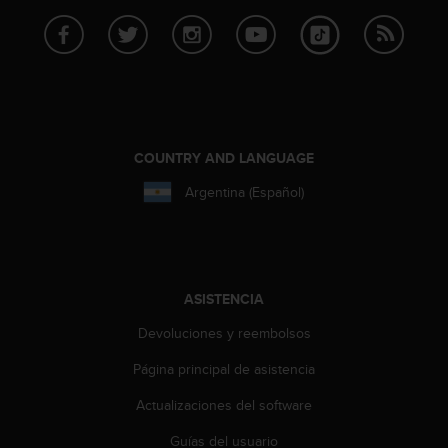
i
o
w
e
b
d
e
a
COUNTRY AND LANGUAGE
c
u
Argentina (Español)
e
r
d
o
c
ASISTENCIA
o
n
Devoluciones y reembolsos
l
a
Página principal de asistencia
s
P
Actualizaciones del software
a
Guías del usuario
u