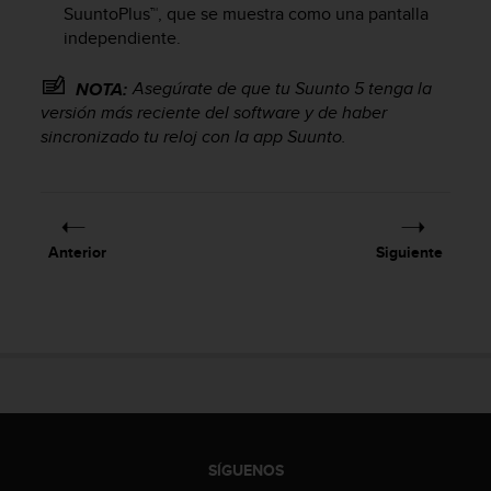
SuuntoPlus™, que se muestra como una pantalla
c
o
independiente.
n
f
Asegúrate de que tu
Suunto 5
tenga la
NOTA:
o
versión más reciente del software y de haber
r
sincronizado tu reloj con la app Suunto.
m
i
d
a
d
Anterior
Siguiente
A
A
e
n
e
s
t
e
s
i
SÍGUENOS
t