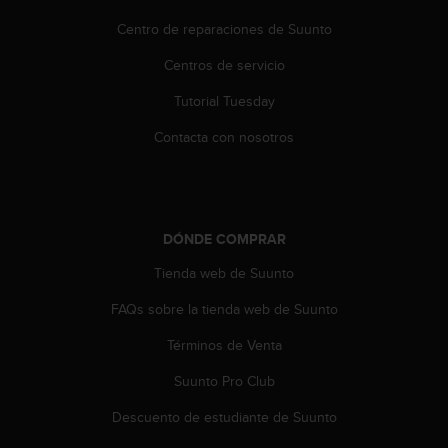
t
Centro de reparaciones de Suunto
a
s
Centros de servicio
d
e
Tutorial Tuesday
a
c
Contacta con nosotros
c
e
s
i
b
DÓNDE COMPRAR
i
Tienda web de Suunto
l
i
FAQs sobre la tienda web de Suunto
d
a
Términos de Venta
d
p
Suunto Pro Club
a
r
Descuento de estudiante de Suunto
a