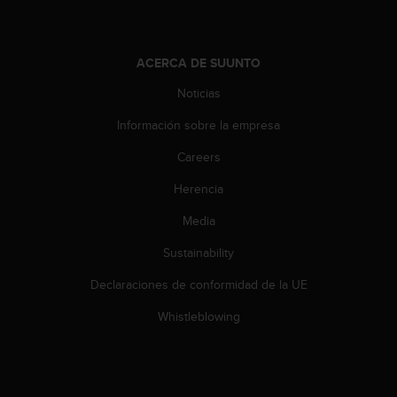
c
o
n
t
ACERCA DE SUUNTO
e
Noticias
n
i
Información sobre la empresa
d
o
Careers
w
e
Herencia
b
(
Media
W
Sustainability
e
b
Declaraciones de conformidad de la UE
C
o
Whistleblowing
n
t
e
n