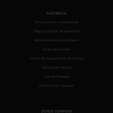
c
o
n
ASISTENCIA
t
Devoluciones y reembolsos
e
n
Página principal de asistencia
i
d
Actualizaciones del software
o
w
Guías del usuario
e
b
Centro de reparaciones de Suunto
(
Centros de servicio
W
e
Tutorial Tuesday
b
C
Contacta con nosotros
o
n
t
e
n
DÓNDE COMPRAR