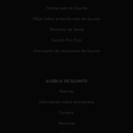
t
A
Tienda web de Suunto
c
c
FAQs sobre la tienda web de Suunto
e
Términos de Venta
s
s
Suunto Pro Club
i
b
Descuento de estudiante de Suunto
i
l
i
t
y
ACERCA DE SUUNTO
G
u
Noticias
i
d
Información sobre la empresa
e
Careers
l
i
Herencia
n
e