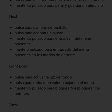
c
mantenlo pulsado para parar y guardar un ejercicio
o
n
Next
:
f
o
pulsa para cambiar de pantalla
r
pulsa para aceptar un ajuste
m
mantenlo pulsado para entrar/salir del menú
i
d
opciones
a
mantelo pulsado para entrar/salir del menú
d
opciones en los modos de deporte
A
A
Light Lock
:
e
n
pulsa para activar la luz de fondo
e
pulsa para reducir un valor o bajar en el menú
s
mantenlo pulsado para bloquear/desbloquear los
t
e
botones
s
i
View
:
t