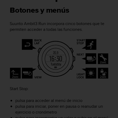
m
i
Botones y menús
s
o
d
Suunto Ambit3 Run
incorpora cinco botones que te
e
permiten acceder a todas las funciones.
a
l
c
a
n
z
a
r
e
l
n
Start Stop
:
i
v
pulsa para acceder al menú de inicio
e
l
pulsa para iniciar, poner en pausa o reanudar un
d
ejercicio o cronómetro
e
pulsa para incrementar un valor o subir en el menú