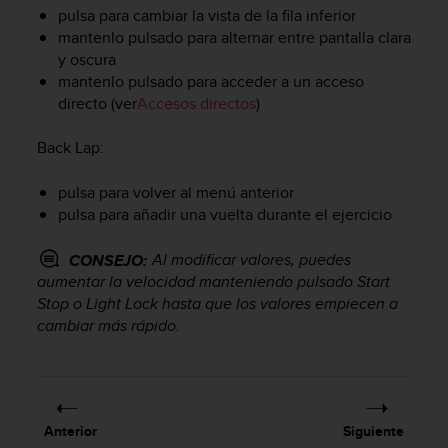
i
pulsa para cambiar la vista de la fila inferior
o
mantenlo pulsado para alternar entre pantalla clara
w
y oscura
e
mantenlo pulsado para acceder a un acceso
b
directo (ver
Accesos directos
)
d
e
a
Back Lap
:
c
u
pulsa para volver al menú anterior
e
pulsa para añadir una vuelta durante el ejercicio
r
d
Al modificar valores, puedes
CONSEJO:
o
aumentar la velocidad manteniendo pulsado
Start
c
Stop
o
Light Lock
hasta que los valores empiecen a
o
cambiar más rápido.
n
l
a
s
P
a
Anterior
Siguiente
u