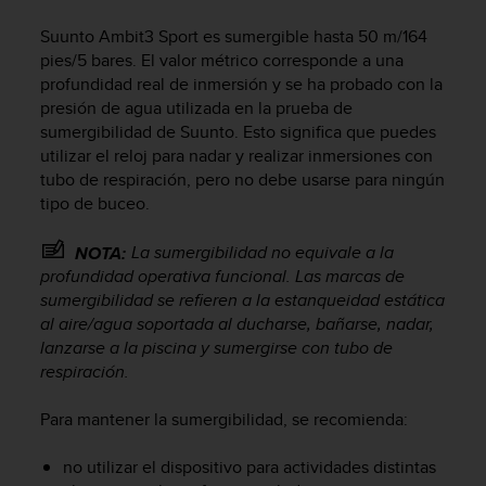
m
i
Suunto Ambit3 Sport
es sumergible hasta 50 m/164
s
pies/5 bares. El valor métrico corresponde a una
o
profundidad real de inmersión y se ha probado con la
d
presión de agua utilizada en la prueba de
e
sumergibilidad de Suunto. Esto significa que puedes
a
l
utilizar el reloj para nadar y realizar inmersiones con
c
tubo de respiración, pero no debe usarse para ningún
a
tipo de buceo.
n
z
La sumergibilidad no equivale a la
NOTA:
a
profundidad operativa funcional. Las marcas de
r
sumergibilidad se refieren a la estanqueidad estática
e
al aire/agua soportada al ducharse, bañarse, nadar,
l
lanzarse a la piscina y sumergirse con tubo de
n
i
respiración.
v
e
Para mantener la sumergibilidad, se recomienda:
l
d
no utilizar el dispositivo para actividades distintas
e