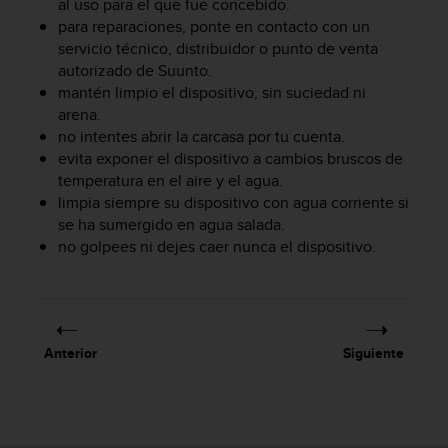
al uso para el que fue concebido.
c
para reparaciones, ponte en contacto con un
o
servicio técnico, distribuidor o punto de venta
n
autorizado de Suunto.
f
mantén limpio el dispositivo, sin suciedad ni
o
r
arena.
m
no intentes abrir la carcasa por tu cuenta.
i
evita exponer el dispositivo a cambios bruscos de
d
temperatura en el aire y el agua.
a
limpia siempre su dispositivo con agua corriente si
d
se ha sumergido en agua salada.
A
no golpees ni dejes caer nunca el dispositivo.
A
e
n
e
s
t
Anterior
Siguiente
e
s
i
t