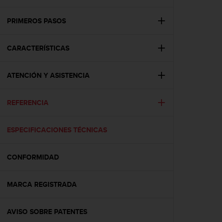
m
i
s
PRIMEROS PASOS
o
d
CARACTERÍSTICAS
e
a
l
ATENCIÓN Y ASISTENCIA
c
a
n
REFERENCIA
z
a
r
ESPECIFICACIONES TÉCNICAS
e
l
CONFORMIDAD
n
i
v
MARCA REGISTRADA
e
l
d
AVISO SOBRE PATENTES
e