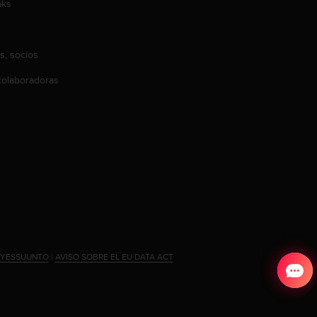
aks
s, socios
olaboradoras
#YESSUUNTO
|
AVISO SOBRE EL EU DATA ACT