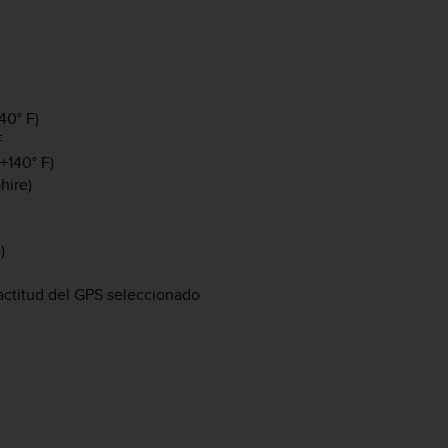
40° F)
F
+140° F)
hire)
)
xactitud del GPS seleccionado