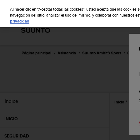
S
S
u
Al hacer clic en “Aceptar todas las cookies”, usted acepta que las cookies 
u
navegación del sitio, analizar el uso del mismo, y colaborar con nuestros e
privacidad
n
t
o
m
a
n
Página principal
Asistencia
Suunto Ambit3 Sport
Guía de
t
i
e
n
e
s
u
Índice
Inicio
Refer
c
o
m
INICIO
p
r
o
SEGURIDAD