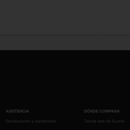
t
a
s
d
e
a
c
c
e
s
i
b
i
l
i
d
a
d
p
ASISTENCIA
DÓNDE COMPRAR
a
Devoluciones y reembolsos
Tienda web de Suunto
r
a