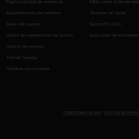
Página principal de asistencia
FAQs sobre la tienda we
c
o
Actualizaciones del software
Términos de Venta
n
t
Guías del usuario
Suunto Pro Club
e
n
Centro de reparaciones de Suunto
Descuento de estudiante
i
Centros de servicio
d
o
Tutorial Tuesday
w
e
Contacta con nosotros
b
(
W
e
b
C
o
CONDICIONES DE USO
|
POLÍTICA DE PRIVA
n
t
e
n