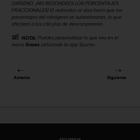
OXÍGENO. ¡NO REDONDEES LOS PORCENTAJES
c
FRACCIONALES! El redondeo al alza haría que los
o
n
porcentajes del nitrógeno se subestimaran, lo que
f
afectará a los cálculos de descompresión.
o
r
Puedes personalizar lo que ves en el
NOTA:
m
menú
Gases
utilizando la app Suunto.
i
d
a
d
A
Anterior
Siguiente
A
e
n
e
s
t
e
s
i
t
SÍGUENOS