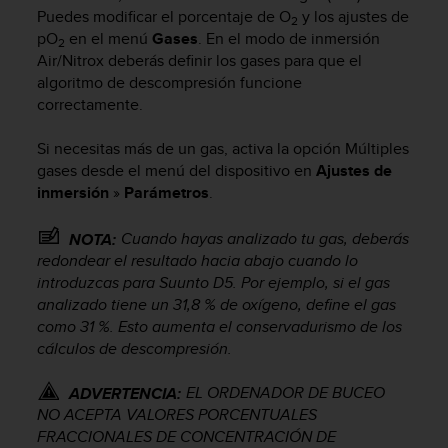
m
Puedes modificar el porcentaje de O
y los ajustes de
i
2
pO
en el menú
Gases
. En el modo de inmersión
s
2
Air/Nitrox deberás definir los gases para que el
o
algoritmo de descompresión funcione
d
e
correctamente.
a
l
Si necesitas más de un gas, activa la opción Múltiples
c
gases desde el menú del dispositivo en
Ajustes de
a
inmersión
»
Parámetros
.
n
z
Cuando hayas analizado tu gas, deberás
NOTA:
a
redondear el resultado hacia abajo cuando lo
r
introduzcas para
Suunto D5
. Por ejemplo, si el gas
e
l
analizado tiene un 31,8 % de oxígeno, define el gas
n
como 31 %. Esto aumenta el conservadurismo de los
i
cálculos de descompresión.
v
e
EL ORDENADOR DE BUCEO
ADVERTENCIA:
l
NO ACEPTA VALORES PORCENTUALES
d
FRACCIONALES DE CONCENTRACIÓN DE
e