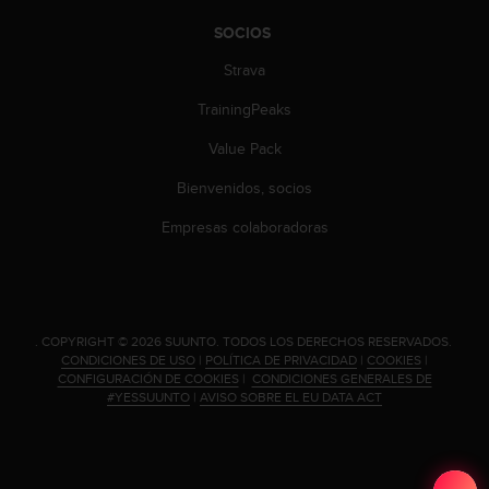
t
A
SOCIOS
c
c
Strava
e
TrainingPeaks
s
s
Value Pack
i
b
Bienvenidos, socios
i
l
Empresas colaboradoras
i
t
y
G
u
.
COPYRIGHT © 2026 SUUNTO.
TODOS LOS DERECHOS RESERVADOS.
i
CONDICIONES DE USO
|
POLÍTICA DE PRIVACIDAD
|
COOKIES
|
d
CONFIGURACIÓN DE COOKIES
|
CONDICIONES GENERALES DE
e
#YESSUUNTO
|
AVISO SOBRE EL EU DATA ACT
l
i
n
e