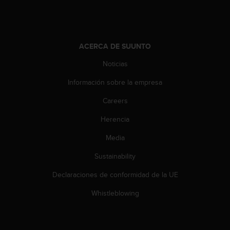
c
o
n
t
e
ACERCA DE SUUNTO
n
Noticias
i
d
Información sobre la empresa
o
w
Careers
e
b
Herencia
(
Media
W
e
Sustainability
b
C
Declaraciones de conformidad de la UE
o
n
Whistleblowing
t
e
n