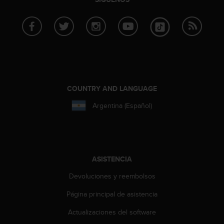
i
o
w
e
b
d
e
a
c
COUNTRY AND LANGUAGE
u
e
Argentina (Español)
r
d
o
c
o
ASISTENCIA
n
l
Devoluciones y reembolsos
a
s
Página principal de asistencia
P
Actualizaciones del software
a
u