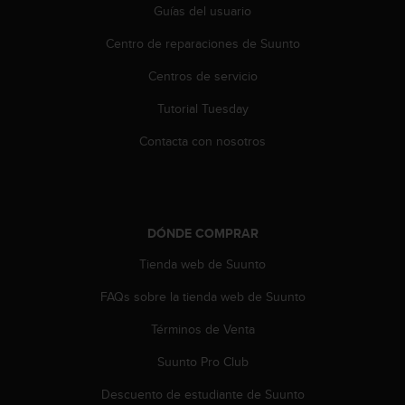
Guías del usuario
t
a
Centro de reparaciones de Suunto
s
d
Centros de servicio
e
a
Tutorial Tuesday
c
Contacta con nosotros
c
e
s
i
b
i
DÓNDE COMPRAR
l
Tienda web de Suunto
i
d
FAQs sobre la tienda web de Suunto
a
d
Términos de Venta
p
a
Suunto Pro Club
r
Descuento de estudiante de Suunto
a