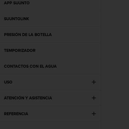
c
APP SUUNTO
o
n
SUUNTOLINK
t
e
n
PRESIÓN DE LA BOTELLA
i
d
o
TEMPORIZADOR
w
e
b
CONTACTOS CON EL AGUA
(
W
USO
e
b
C
ATENCIÓN Y ASISTENCIA
o
n
t
REFERENCIA
e
n