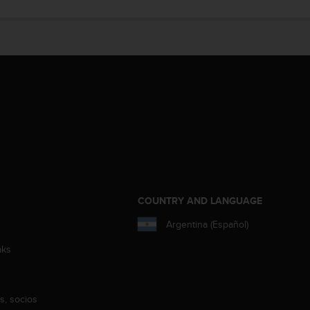
COUNTRY AND LANGUAGE
Argentina (Español)
aks
s, socios