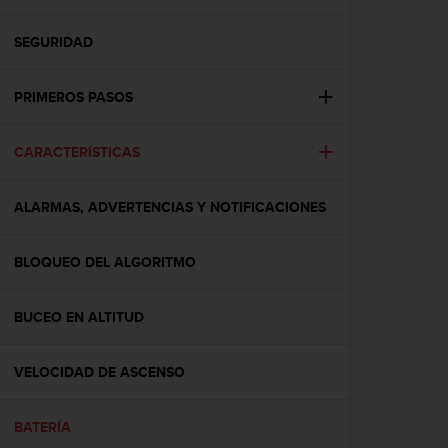
m
i
s
SEGURIDAD
o
d
PRIMEROS PASOS
e
a
l
CARACTERÍSTICAS
c
a
n
ALARMAS, ADVERTENCIAS Y NOTIFICACIONES
z
a
r
BLOQUEO DEL ALGORITMO
e
l
BUCEO EN ALTITUD
n
i
v
VELOCIDAD DE ASCENSO
e
l
d
BATERÍA
e