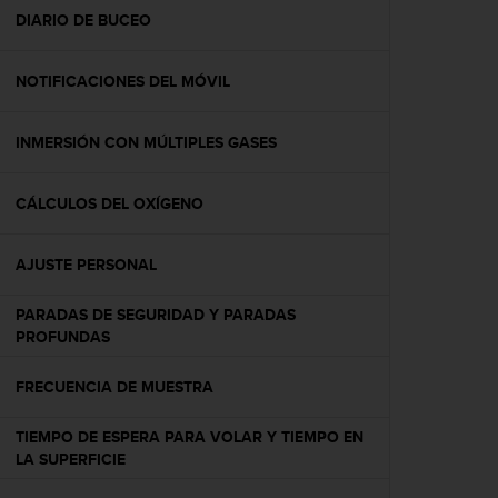
t
DIARIO DE BUCEO
a
s
NOTIFICACIONES DEL MÓVIL
d
e
a
INMERSIÓN CON MÚLTIPLES GASES
c
c
e
CÁLCULOS DEL OXÍGENO
s
i
b
AJUSTE PERSONAL
i
l
PARADAS DE SEGURIDAD Y PARADAS
i
PROFUNDAS
d
a
FRECUENCIA DE MUESTRA
d
p
TIEMPO DE ESPERA PARA VOLAR Y TIEMPO EN
a
LA SUPERFICIE
r
a