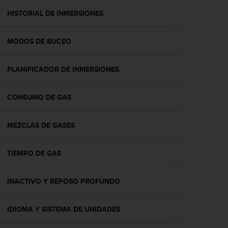
i
o
HISTORIAL DE INMERSIONES
w
e
MODOS DE BUCEO
b
d
e
PLANIFICADOR DE INMERSIONES
a
c
u
CONSUMO DE GAS
e
r
d
MEZCLAS DE GASES
o
c
TIEMPO DE GAS
o
n
l
INACTIVO Y REPOSO PROFUNDO
a
s
P
IDIOMA Y SISTEMA DE UNIDADES
a
u