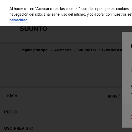
S
S
u
Al hacer clic en “Aceptar todas las cookies”, usted acepta que las cookies 
u
navegación del sitio, analizar el uso del mismo, y colaborar con nuestros e
privacidad
n
t
o
m
a
n
Página principal
Asistencia
Suunto D5
Guía del usuario
t
i
e
n
e
s
u
Índice
Inicio
Caract
c
o
m
INICIO
p
r
o
USO PREVISTO