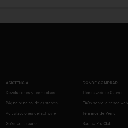
t
A
c
c
e
s
s
i
b
i
l
i
t
y
G
ASISTENCIA
DÓNDE COMPRAR
u
i
Devoluciones y reembolsos
Tienda web de Suunto
d
Página principal de asistencia
FAQs sobre la tienda we
e
l
Actualizaciones del software
Términos de Venta
i
n
Guías del usuario
Suunto Pro Club
e