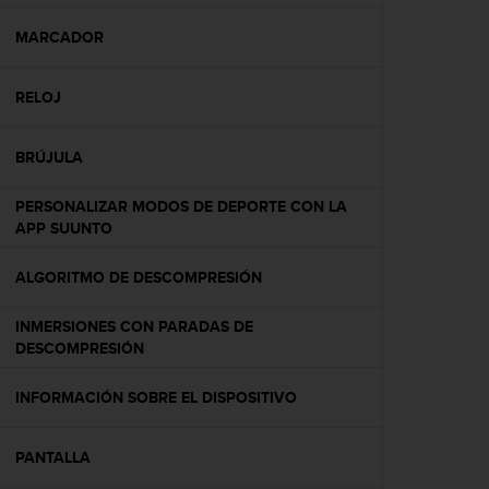
c
o
MARCADOR
n
f
RELOJ
o
r
m
BRÚJULA
i
d
PERSONALIZAR MODOS DE DEPORTE CON LA
a
APP SUUNTO
d
A
A
ALGORITMO DE DESCOMPRESIÓN
e
n
INMERSIONES CON PARADAS DE
e
DESCOMPRESIÓN
s
t
INFORMACIÓN SOBRE EL DISPOSITIVO
e
s
i
PANTALLA
t