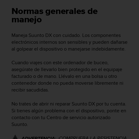
m
i
Normas generales de
s
manejo
o
d
e
Maneja
Suunto DX
con cuidado. Los componentes
a
electrónicos internos son sensibles y pueden dañarse
l
al golpear el dispositivo o manejarse indebidamente.
c
a
Cuando viajes con este ordenador de buceo,
n
z
asegúrate de llevarlo bien protegido en el equipaje
a
facturado o de mano. Llévalo en una bolsa u otro
r
contenedor donde no pueda moverse libremente ni
e
recibir sacudidas.
l
n
No trates de abrir ni reparar
Suunto DX
por tu cuenta.
i
Si tienes algún problema con el dispositivo, ponte en
v
contacto con tu Centro de servicio autorizado
e
Suunto.
l
d
e
¡COMPRUEBA LA RESISTENCIA
ADVERTENCIA: