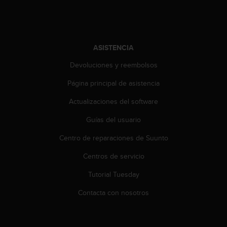
c
o
n
t
e
ASISTENCIA
n
Devoluciones y reembolsos
i
d
Página principal de asistencia
o
w
Actualizaciones del software
e
b
Guías del usuario
(
W
Centro de reparaciones de Suunto
e
Centros de servicio
b
C
Tutorial Tuesday
o
n
Contacta con nosotros
t
e
n