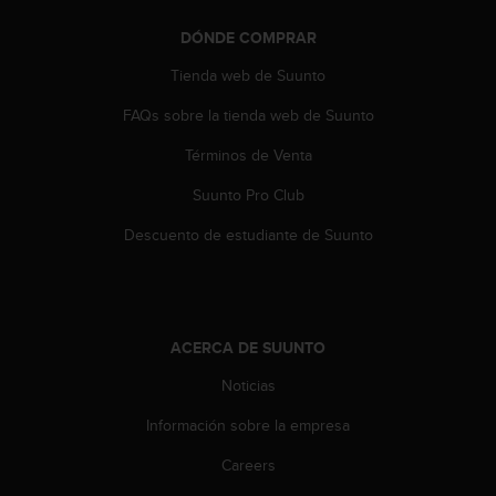
t
A
DÓNDE COMPRAR
c
c
Tienda web de Suunto
e
s
FAQs sobre la tienda web de Suunto
s
Términos de Venta
i
b
Suunto Pro Club
i
l
Descuento de estudiante de Suunto
i
t
y
G
u
ACERCA DE SUUNTO
i
d
Noticias
e
l
Información sobre la empresa
i
Careers
n
e