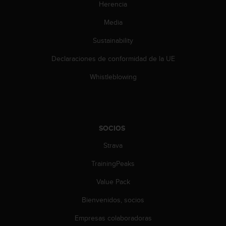
Herencia
s
,
Media
W
C
Sustainability
A
G
Declaraciones de conformidad de la UE
)
Whistleblowing
2
.
0
y
o
t
SOCIOS
r
Strava
a
s
TrainingPeaks
n
o
Value Pack
r
m
Bienvenidos, socios
a
Empresas colaboradoras
s