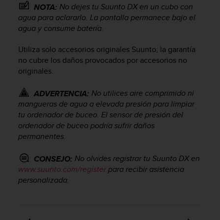
i
No dejes tu
Suunto DX
en un cubo con
NOTA:
o
agua para aclararlo. La pantalla permanece bajo el
w
agua y consume batería.
e
b
Utiliza solo accesorios originales Suunto; la garantía
d
no cubre los daños provocados por accesorios no
e
originales.
a
c
u
No utilices aire comprimido ni
ADVERTENCIA:
e
mangueras de agua a elevada presión para limpiar
r
tu ordenador de buceo. El sensor de presión del
d
ordenador de buceo podría sufrir daños
o
permanentes.
c
o
No olvides registrar tu
Suunto DX
en
CONSEJO:
n
www.suunto.com/register
para recibir asistencia
l
personalizada.
a
s
P
a
u