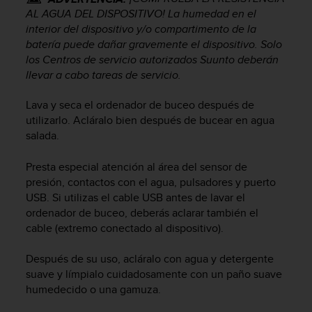
c
AL AGUA DEL DISPOSITIVO! La humedad en el
o
interior del dispositivo y/o compartimento de la
n
batería puede dañar gravemente el dispositivo. Solo
f
los Centros de servicio autorizados Suunto deberán
o
llevar a cabo tareas de servicio.
r
m
Lava y seca el ordenador de buceo después de
i
utilizarlo. Acláralo bien después de bucear en agua
d
a
salada.
d
A
Presta especial atención al área del sensor de
A
presión, contactos con el agua, pulsadores y puerto
e
USB. Si utilizas el cable USB antes de lavar el
n
ordenador de buceo, deberás aclarar también el
e
cable (extremo conectado al dispositivo).
s
t
Después de su uso, acláralo con agua y detergente
e
suave y límpialo cuidadosamente con un paño suave
s
i
humedecido o una gamuza.
t