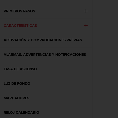
m
i
s
PRIMEROS PASOS
o
d
CARACTERÍSTICAS
e
a
l
ACTIVACIÓN Y COMPROBACIONES PREVIAS
c
a
n
ALARMAS, ADVERTENCIAS Y NOTIFICACIONES
z
a
r
TASA DE ASCENSO
e
l
LUZ DE FONDO
n
i
v
MARCADORES
e
l
d
RELOJ CALENDARIO
e