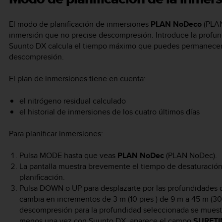
El modo de planificación de inmersiones
PLAN NoDeco
(PLAN
inmersión que no precise descompresión. Introduce la profund
Suunto DX
calcula el tiempo máximo que puedes permanecer a
descompresión.
El plan de inmersiones tiene en cuenta:
el nitrógeno residual calculado
el historial de inmersiones de los cuatro últimos días
Para planificar inmersiones:
Pulsa
MODE
hasta que veas
PLAN NoDec
(PLAN NoDec).
La pantalla muestra brevemente el tiempo de desaturación 
planificación.
Pulsa
DOWN
o
UP
para desplazarte por las profundidades 
cambia en incrementos de 3 m (10 pies ) de 9 m a 45 m (30–
descompresión para la profundidad seleccionada se muestra
menos una vez con
Suunto DX
, aparece el campo
SURFTI