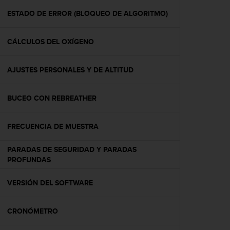
i
o
ESTADO DE ERROR (BLOQUEO DE ALGORITMO)
w
e
CÁLCULOS DEL OXÍGENO
b
d
e
AJUSTES PERSONALES Y DE ALTITUD
a
c
u
BUCEO CON REBREATHER
e
r
d
FRECUENCIA DE MUESTRA
o
c
PARADAS DE SEGURIDAD Y PARADAS
o
PROFUNDAS
n
l
VERSIÓN DEL SOFTWARE
a
s
P
CRONÓMETRO
a
u