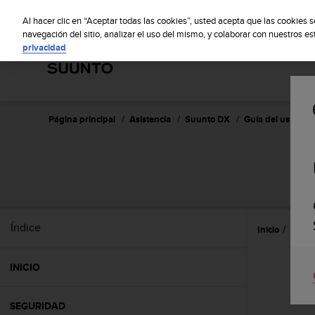
S
S
u
Al hacer clic en “Aceptar todas las cookies”, usted acepta que las cookies 
u
navegación del sitio, analizar el uso del mismo, y colaborar con nuestros e
privacidad
n
t
o
m
a
n
Página principal
Asistencia
Suunto DX
Guía del usuario 
t
i
e
n
e
s
u
Índice
Inicio
Caract
c
o
m
INICIO
p
r
o
SEGURIDAD