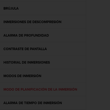
c
o
BRÚJULA
n
f
INMERSIONES DE DESCOMPRESIÓN
o
r
m
ALARMA DE PROFUNDIDAD
i
d
a
CONTRASTE DE PANTALLA
d
A
A
HISTORIAL DE INMERSIONES
e
n
MODOS DE INMERSIÓN
e
s
t
MODO DE PLANIFICACIÓN DE LA INMERSIÓN
e
s
i
ALARMA DE TIEMPO DE INMERSIÓN
t