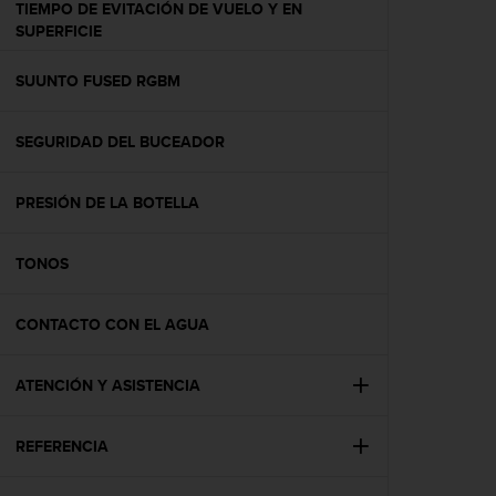
TIEMPO DE EVITACIÓN DE VUELO Y EN
t
SUPERFICIE
a
s
SUUNTO FUSED RGBM
d
e
a
SEGURIDAD DEL BUCEADOR
c
c
e
PRESIÓN DE LA BOTELLA
s
i
b
TONOS
i
l
CONTACTO CON EL AGUA
i
d
a
ATENCIÓN Y ASISTENCIA
d
p
a
REFERENCIA
r
a