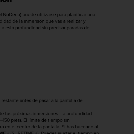
 NoDeco) puede utilizarse para planificar una
idad de la inmersión que vas a realizar y
 esta profundidad sin precisar paradas de
restante antes de pasar a la pantalla de
de tus próximas inmersiones. La profundidad
150 pies). El límite de tiempo sin
 en el centro de la pantalla. Si has buceado al
ME +
(SURFTIME +). Puedes ajustar el tiempo en