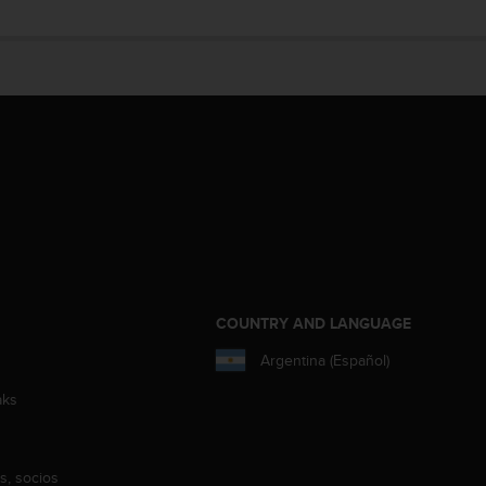
COUNTRY AND LANGUAGE
Argentina (Español)
aks
s, socios