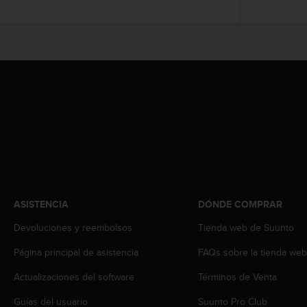
c
o
n
t
e
n
i
d
o
w
e
b
(
W
e
ASISTENCIA
DÓNDE COMPRAR
b
C
Devoluciones y reembolsos
Tienda web de Suunto
o
Página principal de asistencia
FAQs sobre la tienda we
n
t
Actualizaciones del software
Términos de Venta
e
n
Guías del usuario
Suunto Pro Club