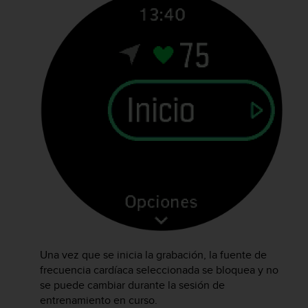
t
a
s
d
e
a
c
c
e
s
i
b
i
l
i
d
a
d
Una vez que se inicia la grabación, la fuente de
p
frecuencia cardíaca seleccionada se bloquea y no
a
se puede cambiar durante la sesión de
r
entrenamiento en curso.
a