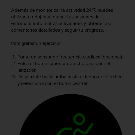
m
i
Además de monitorizar la actividad 24/7, puedes
s
utilizar tu reloj para grabar tus sesiones de
o
entrenamiento u otras actividades y obtener así
d
comentarios detallados y seguir tu progreso.
e
a
l
Para grabar un ejercicio:
c
a
Ponte un sensor de frecuencia cardíaca (opcional).
n
Pulsa el botón superior derecho para abrir el
z
lanzador.
a
Desplázate hacia arriba hasta el icono de ejercicio
r
y selecciona con el botón central.
e
l
n
i
v
e
l
d
e