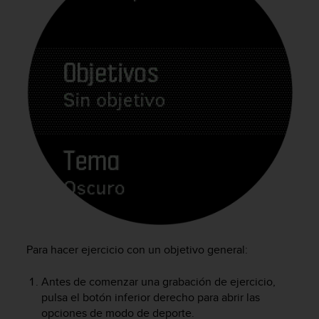
c
o
n
t
a
c
t
o
c
o
n
e
l
d
e
p
a
Para hacer ejercicio con un objetivo general:
r
t
Antes de comenzar una grabación de ejercicio,
a
pulsa el botón inferior derecho para abrir las
m
e
opciones de modo de deporte.