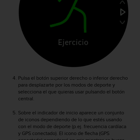
c
o
n
f
o
r
m
i
d
a
d
A
Pulsa el botón superior derecho o inferior derecho
A
para desplazarte por los modos de deporte y
e
selecciona el que quieras usar pulsando el botón
n
e
central.
s
t
Sobre el indicador de inicio aparece un conjunto
e
de iconos dependiendo de lo que estés usando
s
con el modo de deporte (p.ej. frecuencia cardíaca
i
y GPS conectado). El icono de flecha (GPS
t