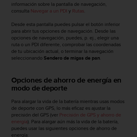
información sobre la pantalla de navegación,
c
consulta
Navegar a un PDI
y
Rutas
.
c
e
d
Desde esta pantalla puedes pulsar el botón inferior
e
para abrir tus opciones de navegación. Desde las
r
opciones de navegación, puedes, p. ej., elegir una
a
ruta o un PDI diferente, comprobar las coordenadas
l
de tu ubicación actual, o terminar la navegación
a
seleccionando
Sendero de migas de pan
.
i
n
f
Opciones de ahorro de energía en
o
r
modo de deporte
m
a
Para alargar la vida de la batería mientras usas modos
c
de deporte con GPS, lo más eficaz es ajustar la
i
precisión del GPS (ver
Precisión de GPS y ahorro de
ó
energía
). Para alargar aún más la vida de la batería,
n
c
puedes usar las siguientes opciones de ahorro de
o
energía: