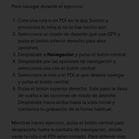
i
Para navegar durante el ejercicio:
e
n
Crea una ruta o un PDI en la app Suunto y
e
s
sincroniza tu reloj si no lo has hecho aún.
a
Selecciona un modo de deporte que use GPS y
l
pulsa el botón inferior derecho para abrir
g
opciones.
ú
Desplázate a
Navegación
y pulsa el botón central.
n
Desplázate por las opciones de navegación y
p
selecciona una con el botón central.
r
Selecciona la ruta o el PDI al que desees navegar
o
y pulsa el botón central.
b
Pulsa el botón superior derecho. Este paso te lleva
l
e
de vuelta a las opciones de modo de deporte.
m
Desplázate hacia arriba hasta la vista inicial y
a
comienza tu grabación de la forma habitual.
p
a
Mientras haces ejercicio, pulsa el botón central para
r
desplazarte hasta la pantalla de navegación, donde
a
verás la ruta o el PDI seleccionado. Para obtener más
a