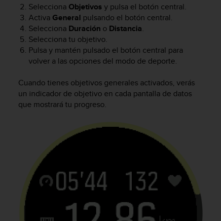
n
Selecciona
Objetivos
y pulsa el botón central.
t
Activa
General
pulsando el botón central.
o
Selecciona
Duración
o
Distancia
.
d
Selecciona tu objetivo.
e
Pulsa y mantén pulsado el botón central para
S
volver a las opciones del modo de deporte.
e
r
Cuando tienes objetivos generales activados, verás
v
un indicador de objetivo en cada pantalla de datos
i
c
que mostrará tu progreso.
i
o
a
l
C
l
i
e
n
t
e