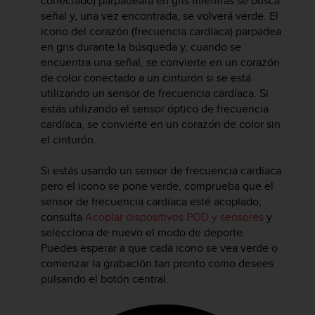
conectado) parpadeará en gris mientras se busca
i
señal y, una vez encontrada, se volverá verde. El
o
icono del corazón (frecuencia cardíaca) parpadea
w
en gris durante la búsqueda y, cuando se
e
b
encuentra una señal, se convierte en un corazón
d
de color conectado a un cinturón si se está
e
utilizando un sensor de frecuencia cardíaca. Si
a
estás utilizando el sensor óptico de frecuencia
c
cardíaca, se convierte en un corazón de color sin
u
el cinturón.
e
r
Si estás usando un sensor de frecuencia cardíaca
d
pero el icono se pone verde, comprueba que el
o
c
sensor de frecuencia cardíaca esté acoplado;
o
consulta
Acoplar dispositivos POD y sensores
y
n
selecciona de nuevo el modo de deporte.
l
Puedes esperar a que cada icono se vea verde o
a
comenzar la grabación tan pronto como desees
s
pulsando el botón central.
P
a
u