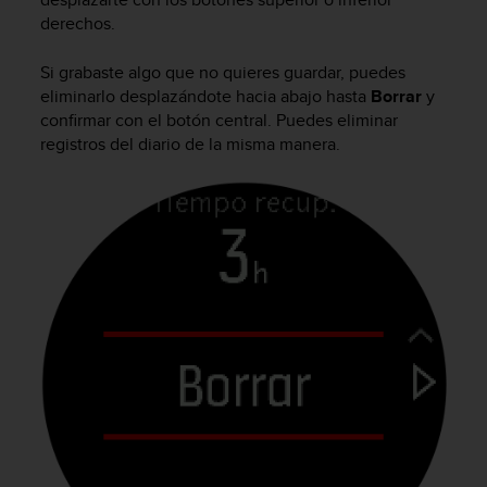
s
derechos.
,
W
Si grabaste algo que no quieres guardar, puedes
C
eliminarlo desplazándote hacia abajo hasta
Borrar
y
A
confirmar con el botón central. Puedes eliminar
G
registros del diario de la misma manera.
)
2
.
0
y
o
t
r
a
s
n
o
r
m
a
s