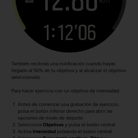
e
n
E
E
.
U
U
.
e
n
También recibirás una notificación cuando hayas
e
llegado al 50% de tu objetivo y al alcanzar el objetivo
l
seleccionado.
+
1
Para hacer ejercicio con un objetivo de intensidad:
8
5
Antes de comenzar una grabación de ejercicio,
5
pulsa el botón inferior derecho para abrir las
2
5
opciones de modo de deporte.
8
Selecciona
Objetivos
y pulsa el botón central.
0
Activa
Intensidad
pulsando el botón central.
9