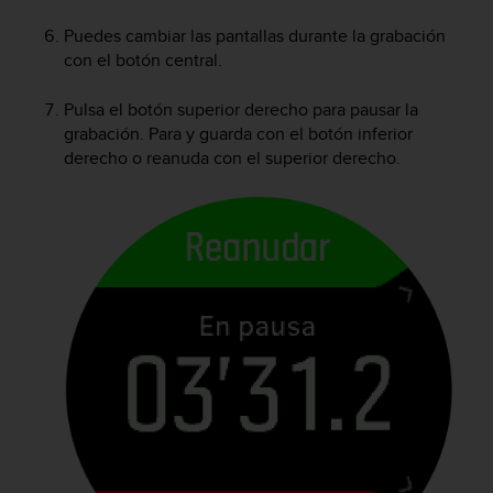
c
o
Puedes cambiar las pantallas durante la grabación
n
con el botón central.
t
e
Pulsa el botón superior derecho para pausar la
n
grabación. Para y guarda con el botón inferior
i
derecho o reanuda con el superior derecho.
d
o
w
e
b
(
W
e
b
C
o
n
t
e
n