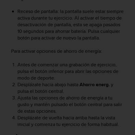
n
t
Receso de pantalla: la pantalla suele estar siempre
e
activa durante tu ejercicio. Al activar el tiempo de
n
desactivación de pantalla, esta se apaga pasados
i
10 segundos para ahorrar batería. Pulsa cualquier
d
botón para activar de nuevo la pantalla.
a
e
Para activar opciones de ahorro de energía:
n
e
s
Antes de comenzar una grabación de ejercicio,
t
pulsa el botón inferior para abrir las opciones de
e
modo de deporte.
s
Desplázate hacia abajo hasta
Ahorro energ.
y
i
pulsa el botón central.
t
Ajusta las opciones de ahorro de energía a tu
i
gusto y mantén pulsado el botón central para salir
o
de estas opciones.
w
Desplázate de vuelta hacia arriba hasta la vista
e
b
inicial y comienza tu ejercicio de forma habitual.
.