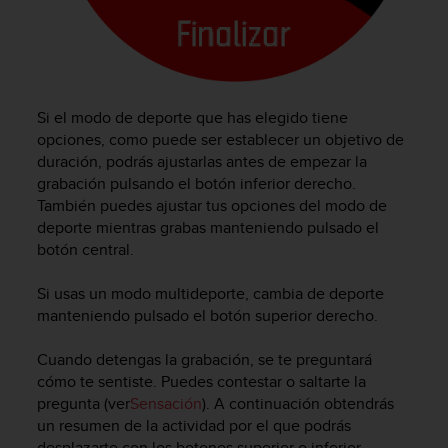
t
A
c
c
e
s
Si el modo de deporte que has elegido tiene
s
opciones, como puede ser establecer un objetivo de
i
duración, podrás ajustarlas antes de empezar la
b
i
grabación pulsando el botón inferior derecho.
l
También puedes ajustar tus opciones del modo de
i
deporte mientras grabas manteniendo pulsado el
t
botón central.
y
G
Si usas un modo multideporte, cambia de deporte
u
manteniendo pulsado el botón superior derecho.
i
d
Cuando detengas la grabación, se te preguntará
e
cómo te sentiste. Puedes contestar o saltarte la
l
i
pregunta (ver
Sensación
). A continuación obtendrás
n
un resumen de la actividad por el que podrás
e
desplazarte con los botones superior o inferior