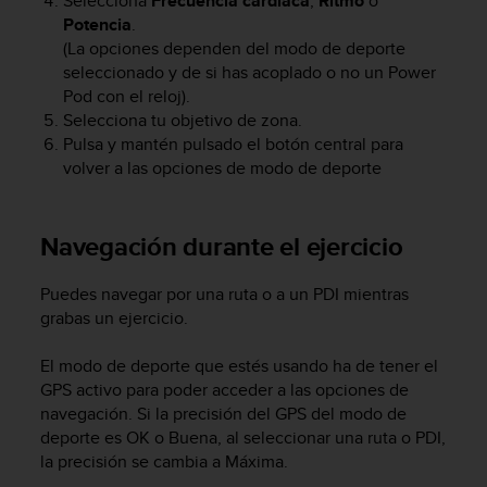
Selecciona
Frecuencia cardíaca
,
Ritmo
o
0
Potencia
.
0
(La opciones dependen del modo de deporte
(
seleccionado y de si has acoplado o no un Power
l
Pod con el reloj).
l
Selecciona tu objetivo de zona.
a
Pulsa y mantén pulsado el botón central para
m
a
volver a las opciones de modo de deporte
d
a
g
Navegación durante el ejercicio
r
a
Puedes navegar por una ruta o a un PDI mientras
t
grabas un ejercicio.
u
i
t
El modo de deporte que estés usando ha de tener el
a
GPS activo para poder acceder a las opciones de
)
navegación. Si la precisión del GPS del modo de
s
deporte es OK o Buena, al seleccionar una ruta o PDI,
i
la precisión se cambia a Máxima.
t