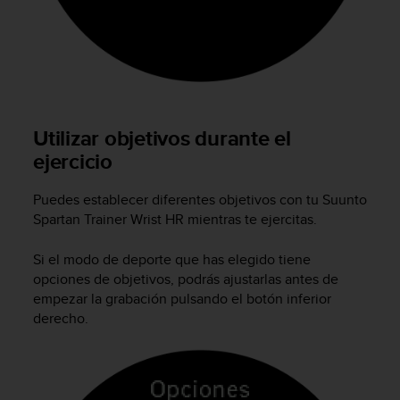
d
e
a
c
c
e
s
i
Utilizar objetivos durante el
b
ejercicio
i
l
Puedes establecer diferentes objetivos con tu
Suunto
i
Spartan Trainer Wrist HR
mientras te ejercitas.
d
a
d
Si el modo de deporte que has elegido tiene
.
opciones de objetivos, podrás ajustarlas antes de
P
empezar la grabación pulsando el botón inferior
o
derecho.
n
t
e
e
n