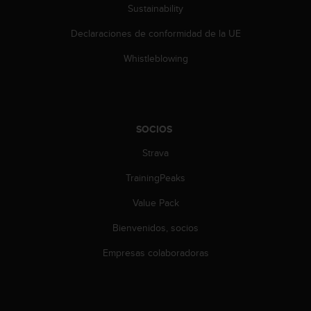
c
Sustainability
o
Declaraciones de conformidad de la UE
n
t
Whistleblowing
e
n
i
d
o
SOCIOS
w
e
Strava
b
(
TrainingPeaks
W
e
Value Pack
b
Bienvenidos, socios
C
o
Empresas colaboradoras
n
t
e
n