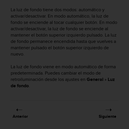
m
i
La luz de fondo tiene dos modos: automático y
s
activar/desactivar. En modo automático, la luz de
o
fondo se enciende al tocar cualquier botón. En modo
d
activar/desactivar, la luz de fondo se enciende al
e
mantener el botón superior izquierdo pulsado. La luz
a
l
de fondo permanece encendida hasta que vuelves a
c
mantener pulsado el botón superior izquierdo de
a
nuevo.
n
z
La luz de fondo viene en modo automático de forma
a
predeterminada. Puedes cambiar el modo de
r
retroiluminación desde los ajustes en
General
»
Luz
e
de fondo
.
l
n
i
v
e
l
Anterior
Siguiente
d
e