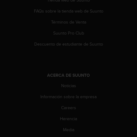
Tienda web de Suunto
t
FAQs sobre la tienda web de Suunto
a
s
Términos de Venta
d
e
Suunto Pro Club
a
c
Descuento de estudiante de Suunto
c
e
s
i
b
ACERCA DE SUUNTO
i
l
Noticias
i
Información sobre la empresa
d
a
Careers
d
p
Herencia
a
r
Media
a