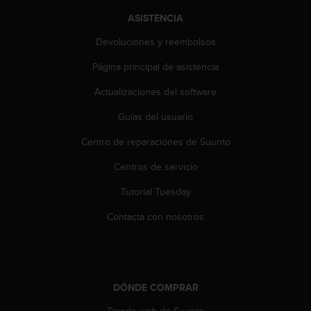
i
o
ASISTENCIA
w
Devoluciones y reembolsos
e
b
Página principal de asistencia
d
e
Actualizaciones del software
a
c
Guías del usuario
u
Centro de reparaciones de Suunto
e
r
Centros de servicio
d
o
Tutorial Tuesday
c
o
Contacta con nosotros
n
l
a
s
P
DÓNDE COMPRAR
a
u