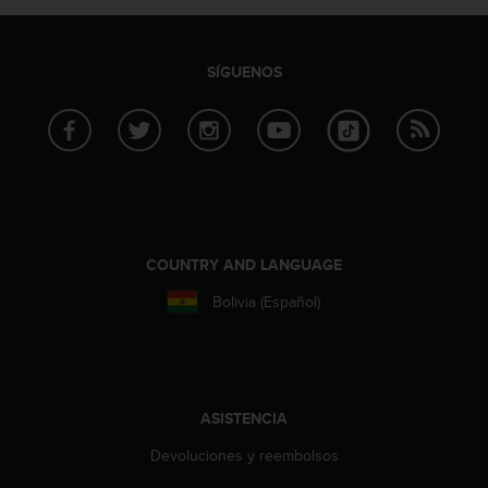
i
o
w
e
SÍGUENOS
b
d
e
a
c
u
e
r
COUNTRY AND LANGUAGE
d
o
Bolivia (Español)
c
o
n
l
a
ASISTENCIA
s
P
Devoluciones y reembolsos
a
u