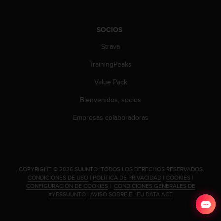
t
A
c
SOCIOS
c
e
Strava
s
s
TrainingPeaks
i
b
Value Pack
i
l
Bienvenidos, socios
i
Empresas colaboradoras
t
y
G
u
i
d
.
COPYRIGHT © 2026 SUUNTO.
TODOS LOS DERECHOS RESERVADOS.
e
CONDICIONES DE USO
|
POLÍTICA DE PRIVACIDAD
|
COOKIES
|
CONFIGURACIÓN DE COOKIES
|
CONDICIONES GENERALES DE
l
#YESSUUNTO
|
AVISO SOBRE EL EU DATA ACT
i
n
e