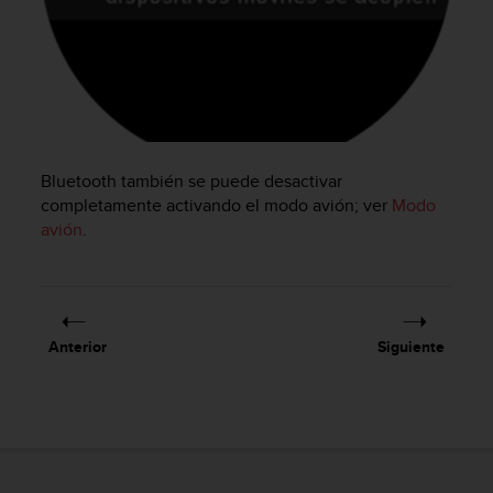
c
o
n
f
o
r
m
i
Bluetooth también se puede desactivar
d
completamente activando el modo avión; ver
Modo
a
avión
.
d
A
A
e
n
e
Anterior
Siguiente
s
t
e
s
i
t