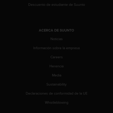
c
Descuento de estudiante de Suunto
o
n
t
e
n
ACERCA DE SUUNTO
i
d
Noticias
o
w
Información sobre la empresa
e
Careers
b
(
Herencia
W
e
Media
b
C
Sustainability
o
n
Declaraciones de conformidad de la UE
t
Whistleblowing
e
n