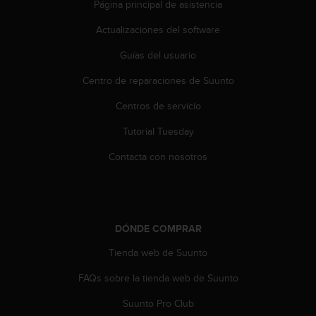
Página principal de asistencia
t
a
Actualizaciones del software
s
d
Guías del usuario
e
Centro de reparaciones de Suunto
a
c
Centros de servicio
c
e
Tutorial Tuesday
s
i
Contacta con nosotros
b
i
l
i
d
DÓNDE COMPRAR
a
d
Tienda web de Suunto
p
FAQs sobre la tienda web de Suunto
a
r
Suunto Pro Club
a