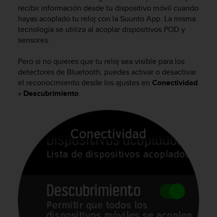
m
recibir información desde tu dispositivo móvil cuando
i
hayas acoplado tu reloj con la Suunto App. La misma
s
tecnología se utiliza al acoplar dispositivos POD y
o
sensores.
d
e
a
Pero si no quieres que tu reloj sea visible para los
l
detectores de Bluetooth, puedes activar o desactivar
c
el reconocimiento desde los ajustes en
Conectividad
a
»
Descubrimiento
.
n
z
a
r
e
l
n
i
v
e
l
d
e