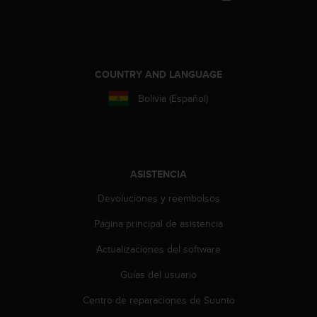
t
a
s
d
e
COUNTRY AND LANGUAGE
a
c
Bolivia (Español)
c
e
s
i
b
ASISTENCIA
i
l
Devoluciones y reembolsos
i
Página principal de asistencia
d
a
Actualizaciones del software
d
p
Guías del usuario
a
r
Centro de reparaciones de Suunto
a