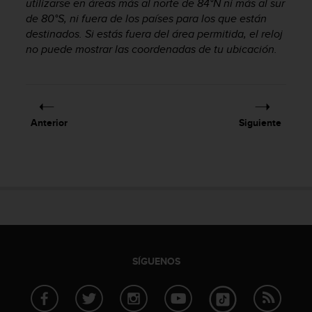
utilizarse en áreas más al norte de 84°N ni más al sur
i
o
de 80°S, ni fuera de los países para los que están
w
destinados. Si estás fuera del área permitida, el reloj
e
no puede mostrar las coordenadas de tu ubicación.
b
d
e
a
c
Anterior
Siguiente
u
e
r
d
o
c
o
n
l
a
SÍGUENOS
s
P
a
u