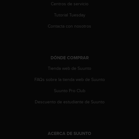
c
Centros de servicio
o
Tutorial Tuesday
n
t
Contacta con nosotros
e
n
i
d
o
DÓNDE COMPRAR
w
e
Tienda web de Suunto
b
(
FAQs sobre la tienda web de Suunto
W
e
Suunto Pro Club
b
Descuento de estudiante de Suunto
C
o
n
t
e
n
ACERCA DE SUUNTO