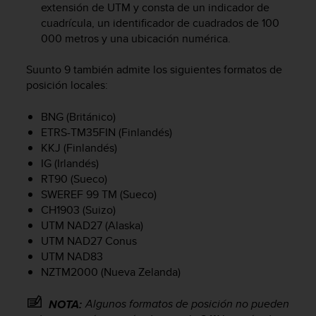
extensión de UTM y consta de un indicador de
c
cuadrícula, un identificador de cuadrados de 100
o
000 metros y una ubicación numérica.
n
f
o
Suunto 9
también admite los siguientes formatos de
r
posición locales:
m
i
BNG (Británico)
d
ETRS-TM35FIN (Finlandés)
a
KKJ (Finlandés)
d
IG (Irlandés)
A
RT90 (Sueco)
A
e
SWEREF 99 TM (Sueco)
n
CH1903 (Suizo)
e
UTM NAD27 (Alaska)
s
UTM NAD27 Conus
t
UTM NAD83
e
NZTM2000 (Nueva Zelanda)
s
i
Algunos formatos de posición no pueden
NOTA:
t