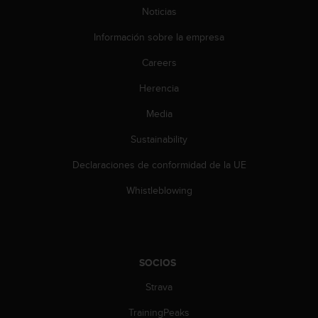
t
Noticias
A
c
Información sobre la empresa
c
e
Careers
s
s
Herencia
i
Media
b
i
Sustainability
l
i
Declaraciones de conformidad de la UE
t
y
Whistleblowing
G
u
i
d
e
SOCIOS
l
i
Strava
n
TrainingPeaks
e