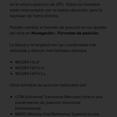
m
en el reloj tu posición de GPS. Todos los formatos
i
están relacionados con la misma ubicación, pero la
s
expresan de forma distinta.
o
d
e
Puedes cambiar el formato de posición en los ajustes
a
del reloj en
Navegación
»
Formatos de posición
.
l
c
La latitud y la longitud son las coordenadas más
a
utilizadas y ofrecen tres formatos distintos:
n
z
WGS84 Hd.d°
a
WGS84 Hd°m.m'
r
WGS84 Hd°m's.s
e
l
n
Otros formatos de posición habituales son:
i
v
UTM (Universal Transverse Mercator) ofrece una
e
presentación de posición horizontal
l
bidimensional.
d
MGRS (Military Grid Reference System) es una
e