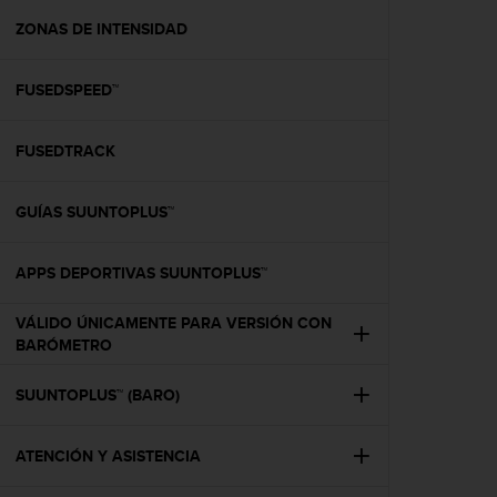
i
o
ZONAS DE INTENSIDAD
w
e
FUSEDSPEED™
b
d
e
FUSEDTRACK
a
c
u
GUÍAS SUUNTOPLUS™
e
r
d
APPS DEPORTIVAS SUUNTOPLUS™
o
c
VÁLIDO ÚNICAMENTE PARA VERSIÓN CON
o
BARÓMETRO
n
l
SUUNTOPLUS™ (BARO)
a
s
P
ATENCIÓN Y ASISTENCIA
a
u