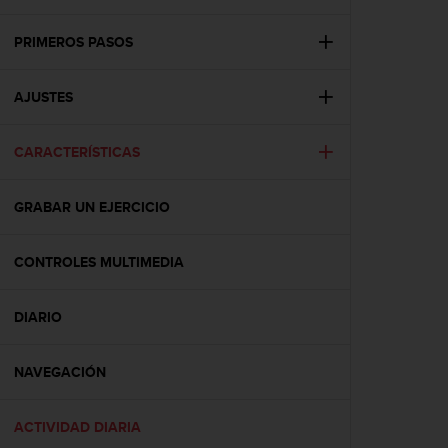
m
i
s
PRIMEROS PASOS
o
d
AJUSTES
e
a
l
CARACTERÍSTICAS
c
a
n
GRABAR UN EJERCICIO
z
a
r
CONTROLES MULTIMEDIA
e
l
DIARIO
n
i
v
NAVEGACIÓN
e
l
d
ACTIVIDAD DIARIA
e