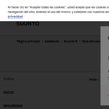
S
S
u
Al hacer clic en “Aceptar todas las cookies”, usted acepta que las cookies 
u
navegación del sitio, analizar el uso del mismo, y colaborar con nuestros e
privacidad
n
t
o
m
a
n
Página principal
Asistencia
Suunto 9
Guía del usuario
t
i
e
n
e
s
u
Índice
Inicio
Caract
c
o
m
INICIO
p
r
o
SEGURIDAD