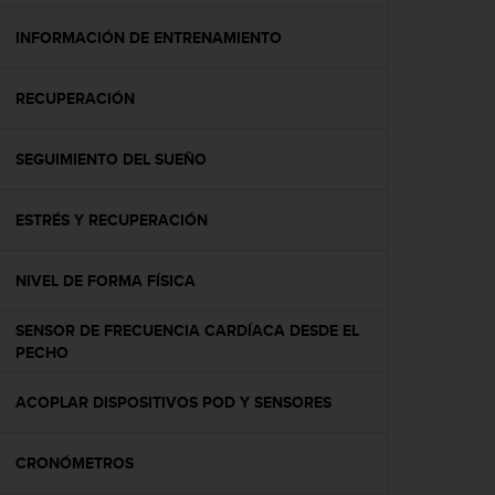
c
o
INFORMACIÓN DE ENTRENAMIENTO
n
f
RECUPERACIÓN
o
r
m
SEGUIMIENTO DEL SUEÑO
i
d
a
ESTRÉS Y RECUPERACIÓN
d
A
A
NIVEL DE FORMA FÍSICA
e
n
SENSOR DE FRECUENCIA CARDÍACA DESDE EL
e
PECHO
s
t
ACOPLAR DISPOSITIVOS POD Y SENSORES
e
s
i
CRONÓMETROS
t