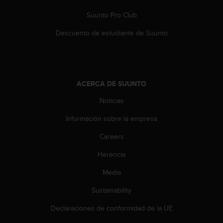
c
o
Suunto Pro Club
n
Descuento de estudiante de Suunto
t
e
n
i
d
ACERCA DE SUUNTO
o
w
Noticias
e
b
Información sobre la empresa
(
W
Careers
e
b
Herencia
C
Media
o
n
Sustainability
t
e
Declaraciones de conformidad de la UE
n