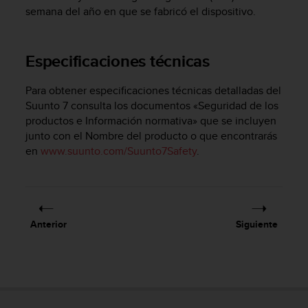
c
semana del año en que se fabricó el dispositivo.
o
n
f
Especificaciones técnicas
o
r
Para obtener especificaciones técnicas detalladas del
m
Suunto 7
consulta los documentos «Seguridad de los
i
d
productos e Información normativa» que se incluyen
a
junto con el Nombre del producto o que encontrarás
d
en
www.suunto.com/Suunto7Safety
.
A
A
e
n
e
Anterior
Siguiente
s
t
e
s
i
t