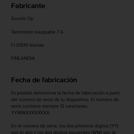
m
Fabricante
i
s
Suunto Oy
o
d
e
Tammiston kauppatie 7 A
a
l
FI-01510 Vantaa
c
a
FINLANDIA
n
z
a
Fecha de fabricación
r
e
l
Es posible determinar la fecha de fabricación a partir
n
del número de serie de tu dispositivo. El número de
i
serie contiene siempre 12 caracteres:
v
YYWWXXXXXXXX.
e
l
En el número de serie, los dos primeros dígitos (YY)
d
son el año y los dos dígitos siguientes (WW) son la
e