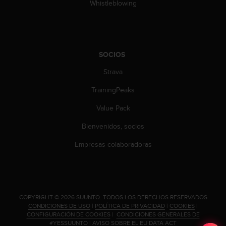
t
Whistleblowing
A
c
c
e
s
SOCIOS
s
i
Strava
b
TrainingPeaks
i
l
Value Pack
i
t
Bienvenidos, socios
y
G
Empresas colaboradoras
u
i
d
e
l
.
COPYRIGHT © 2026 SUUNTO.
TODOS LOS DERECHOS RESERVADOS.
i
CONDICIONES DE USO
|
POLÍTICA DE PRIVACIDAD
|
COOKIES
|
n
CONFIGURACIÓN DE COOKIES
|
CONDICIONES GENERALES DE
e
#YESSUUNTO
|
AVISO SOBRE EL EU DATA ACT