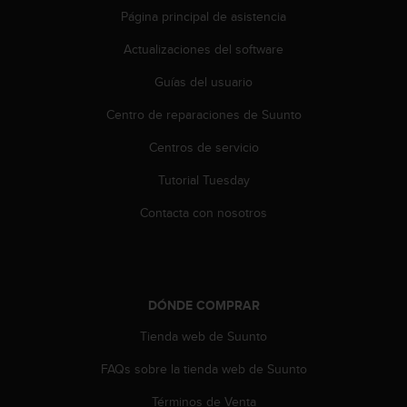
t
Página principal de asistencia
a
Actualizaciones del software
s
d
Guías del usuario
e
a
Centro de reparaciones de Suunto
c
c
Centros de servicio
e
s
Tutorial Tuesday
i
Contacta con nosotros
b
i
l
i
d
DÓNDE COMPRAR
a
d
Tienda web de Suunto
p
a
FAQs sobre la tienda web de Suunto
r
a
Términos de Venta