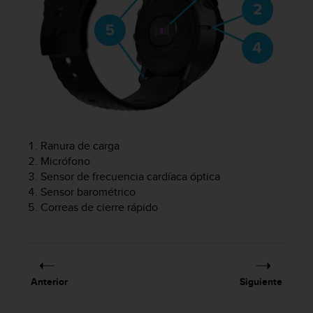
i
o
w
e
b
d
e
a
c
u
e
Ranura de carga
r
Micrófono
d
Sensor de frecuencia cardíaca óptica
o
Sensor barométrico
c
Correas de cierre rápido
o
n
l
a
s
Anterior
Siguiente
P
a
u