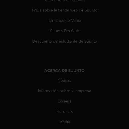
t
A
FAQs sobre la tienda web de Suunto
c
c
Términos de Venta
e
s
Suunto Pro Club
s
i
Descuento de estudiante de Suunto
b
i
l
i
t
ACERCA DE SUUNTO
y
Noticias
G
u
Información sobre la empresa
i
d
Careers
e
l
Herencia
i
n
Media
e