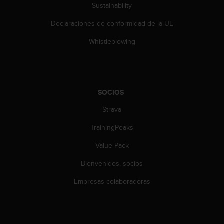
Sustainability
s
,
Declaraciones de conformidad de la UE
W
C
Whistleblowing
A
G
)
2
.
SOCIOS
0
y
Strava
o
t
TrainingPeaks
r
Value Pack
a
s
Bienvenidos, socios
n
o
Empresas colaboradoras
r
m
a
s