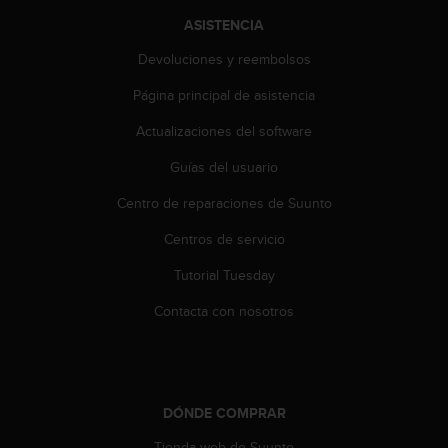
c
ASISTENCIA
o
n
Devoluciones y reembolsos
t
e
Página principal de asistencia
n
i
Actualizaciones del software
d
Guías del usuario
o
w
Centro de reparaciones de Suunto
e
b
Centros de servicio
(
W
Tutorial Tuesday
e
b
Contacta con nosotros
C
o
n
t
e
DÓNDE COMPRAR
n
Tienda web de Suunto