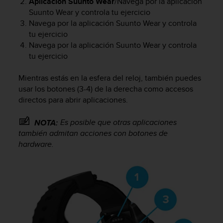
Aplicación Suunto Wear
/Navega por la aplicación
c
Suunto Wear y controla tu ejercicio
o
Navega por la aplicación Suunto Wear y controla
n
tu ejercicio
f
Navega por la aplicación Suunto Wear y controla
o
tu ejercicio
r
m
i
Mientras estás en la esfera del reloj, también puedes
d
usar los botones (3-4) de la derecha como accesos
a
directos para abrir aplicaciones.
d
A
Es posible que otras aplicaciones
NOTA:
A
también admitan acciones con botones de
e
hardware.
n
e
s
t
e
s
i
t