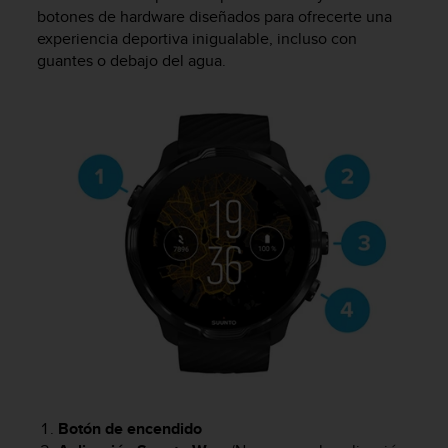
m
botones de hardware diseñados para ofrecerte una
i
experiencia deportiva inigualable, incluso con
s
guantes o debajo del agua.
o
d
e
a
l
c
a
n
z
a
r
e
l
n
i
v
e
l
d
Botón de encendido
e