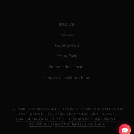
t
A
c
c
SOCIOS
e
s
Strava
s
i
TrainingPeaks
b
i
Value Pack
l
i
Bienvenidos, socios
t
Empresas colaboradoras
y
G
u
i
d
e
.
COPYRIGHT © 2026 SUUNTO.
TODOS LOS DERECHOS RESERVADOS.
l
CONDICIONES DE USO
|
POLÍTICA DE PRIVACIDAD
|
COOKIES
|
CONFIGURACIÓN DE COOKIES
|
CONDICIONES GENERALES DE
i
#YESSUUNTO
|
AVISO SOBRE EL EU DATA ACT
n
e