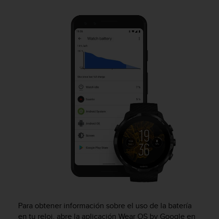
m
i
s
o
d
e
a
l
c
a
n
z
a
r
e
l
n
i
v
e
l
Para obtener información sobre el uso de la batería
d
en tu reloj, abre la aplicación Wear OS by Google en
e