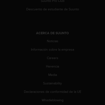
Suunto Pro Club
c
o
Descuento de estudiante de Suunto
n
t
e
n
i
ACERCA DE SUUNTO
d
o
Noticias
w
e
Información sobre la empresa
b
Careers
(
W
Herencia
e
b
Media
C
o
Sustainability
n
t
Declaraciones de conformidad de la UE
e
Whistleblowing
n