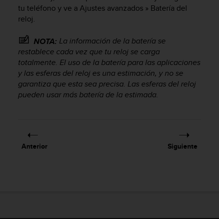
c
tu teléfono y ve a Ajustes avanzados » Batería del
o
reloj.
n
f
La información de la batería se
NOTA:
o
restablece cada vez que tu reloj se carga
r
totalmente. El uso de la batería para las aplicaciones
m
y las esferas del reloj es una estimación, y no se
i
garantiza que esta sea precisa. Las esferas del reloj
d
pueden usar más batería de la estimada.
a
d
A
A
e
n
Anterior
Siguiente
e
s
t
e
s
i
t