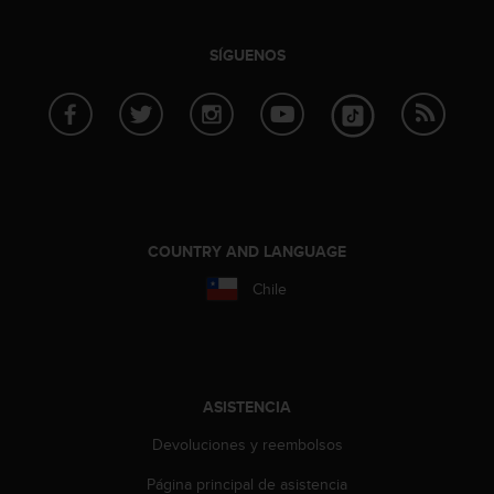
i
o
w
SÍGUENOS
e
b
d
e
a
c
u
e
r
COUNTRY AND LANGUAGE
d
Chile
o
c
o
n
l
a
ASISTENCIA
s
Devoluciones y reembolsos
P
a
Página principal de asistencia
u