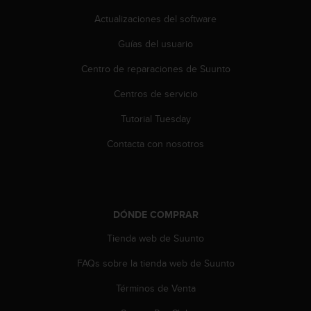
t
Actualizaciones del software
a
s
Guías del usuario
d
e
Centro de reparaciones de Suunto
a
Centros de servicio
c
c
Tutorial Tuesday
e
s
Contacta con nosotros
i
b
i
l
i
DÓNDE COMPRAR
d
a
Tienda web de Suunto
d
p
FAQs sobre la tienda web de Suunto
a
Términos de Venta
r
a