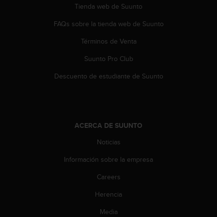
t
Tienda web de Suunto
A
c
FAQs sobre la tienda web de Suunto
c
e
Términos de Venta
s
s
Suunto Pro Club
i
Descuento de estudiante de Suunto
b
i
l
i
t
ACERCA DE SUUNTO
y
G
Noticias
u
i
Información sobre la empresa
d
e
Careers
l
i
Herencia
n
Media
e