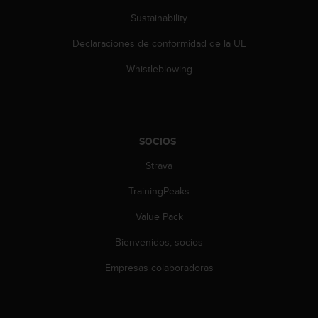
s
Sustainability
,
W
Declaraciones de conformidad de la UE
C
A
Whistleblowing
G
)
2
.
0
SOCIOS
y
o
Strava
t
TrainingPeaks
r
a
Value Pack
s
n
Bienvenidos, socios
o
r
Empresas colaboradoras
m
a
s