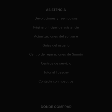
c
o
ASISTENCIA
n
t
Devoluciones y reembolsos
e
n
Página principal de asistencia
i
Actualizaciones del software
d
o
Guías del usuario
w
e
Centro de reparaciones de Suunto
b
(
Centros de servicio
W
e
Tutorial Tuesday
b
Contacta con nosotros
C
o
n
t
e
DÓNDE COMPRAR
n