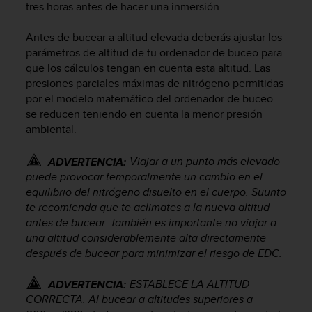
tres horas antes de hacer una inmersión.
c
o
Antes de bucear a altitud elevada deberás ajustar los
n
f
parámetros de altitud de tu ordenador de buceo para
o
que los cálculos tengan en cuenta esta altitud. Las
r
presiones parciales máximas de nitrógeno permitidas
m
por el modelo matemático del ordenador de buceo
i
se reducen teniendo en cuenta la menor presión
d
ambiental.
a
d
Viajar a un punto más elevado
ADVERTENCIA:
A
puede provocar temporalmente un cambio en el
A
e
equilibrio del nitrógeno disuelto en el cuerpo. Suunto
n
te recomienda que te aclimates a la nueva altitud
e
antes de bucear. También es importante no viajar a
s
una altitud considerablemente alta directamente
t
después de bucear para minimizar el riesgo de EDC.
e
s
ESTABLECE LA ALTITUD
ADVERTENCIA:
i
CORRECTA. Al bucear a altitudes superiores a
t