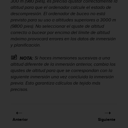
300 m (980 pies), es preciso ajustar correctamente la
i
altitud para que el ordenador calcule el estado de
o
w
descompresión. El ordenador de buceo no está
e
previsto para su uso a altitudes superiores a 3000 m
b
(9800 pies). No seleccionar el ajuste de altitud
d
correcto o bucear por encima del límite de altitud
e
máximo provocará errores en los datos de inmersión
a
y planificación.
c
u
Si haces inmersiones sucesivas a una
NOTA:
e
altitud diferente de la inmersión anterior, cambia los
r
ajustes de altitud para que se correspondan con la
d
o
siguiente inmersión una vez concluida la inmersión
c
previa. Esto garantiza cálculos de tejido más
o
precisos.
n
l
a
s
P
Anterior
Siguiente
a
u