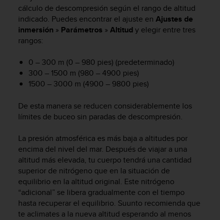
m
cálculo de descompresión según el rango de altitud
i
indicado. Puedes encontrar el ajuste en
Ajustes de
s
inmersión
»
Parámetros
»
Altitud
y elegir entre tres
o
rangos:
d
e
a
0 – 300 m (0 – 980 pies) (predeterminado)
l
300 – 1500 m (980 – 4900 pies)
c
1500 – 3000 m (4900 – 9800 pies)
a
n
De esta manera se reducen considerablemente los
z
límites de buceo sin paradas de descompresión.
a
r
La presión atmosférica es más baja a altitudes por
e
l
encima del nivel del mar. Después de viajar a una
n
altitud más elevada, tu cuerpo tendrá una cantidad
i
superior de nitrógeno que en la situación de
v
equilibrio en la altitud original. Este nitrógeno
e
“adicional” se libera gradualmente con el tiempo
l
hasta recuperar el equilibrio. Suunto recomienda que
d
te aclimates a la nueva altitud esperando al menos
e