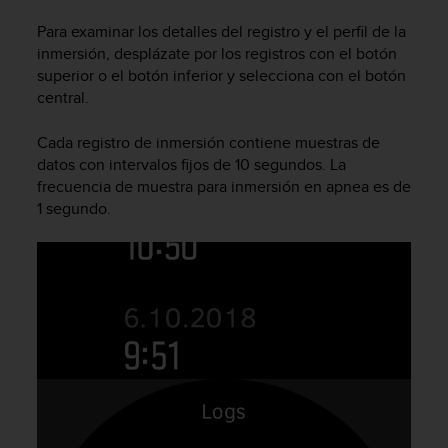
c
Para examinar los detalles del registro y el perfil de la
o
inmersión, desplázate por los registros con el botón
n
f
superior o el botón inferior y selecciona con el botón
o
central.
r
m
Cada registro de inmersión contiene muestras de
i
datos con intervalos fijos de 10 segundos. La
d
frecuencia de muestra para inmersión en apnea es de
a
1 segundo.
d
A
A
e
n
e
s
t
e
s
i
t