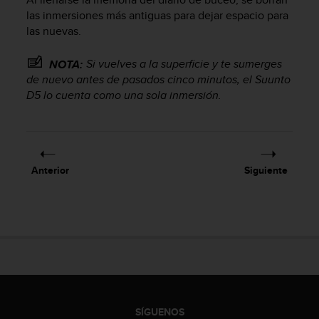
n
las inmersiones más antiguas para dejar espacio para
t
las nuevas.
o
d
Si vuelves a la superficie y te sumerges
NOTA:
e
S
de nuevo antes de pasados cinco minutos, el
Suunto
e
D5
lo cuenta como una sola inmersión.
r
v
i
c
i
Anterior
Siguiente
o
a
l
C
l
i
e
n
t
e
SÍGUENOS