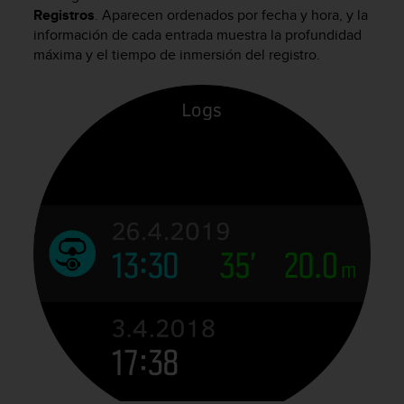
m
Registros
. Aparecen ordenados por fecha y hora, y la
i
información de cada entrada muestra la profundidad
s
máxima y el tiempo de inmersión del registro.
o
d
e
a
l
c
a
n
z
a
r
e
l
n
i
v
e
l
d
e