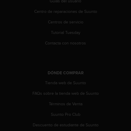
Guías del usuario
0
0
Centro de reparaciones de Suunto
(
l
Centros de servicio
l
Tutorial Tuesday
a
m
Contacta con nosotros
a
d
a
g
r
DÓNDE COMPRAR
a
t
Tienda web de Suunto
u
i
FAQs sobre la tienda web de Suunto
t
a
Términos de Venta
)
Suunto Pro Club
s
i
Descuento de estudiante de Suunto
t