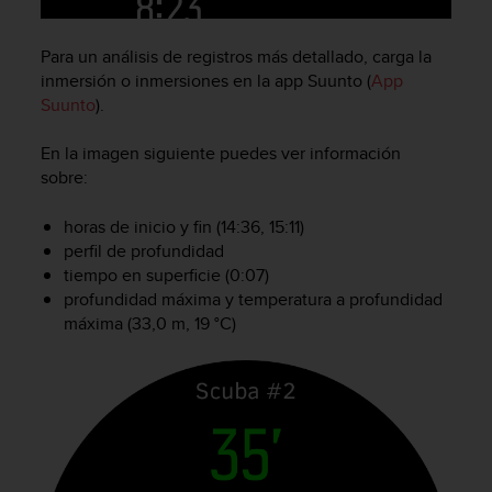
t
a
Para un análisis de registros más detallado, carga la
s
inmersión o inmersiones en la app Suunto (
App
d
Suunto
).
e
a
c
En la imagen siguiente puedes ver información
c
sobre:
e
s
horas de inicio y fin (14:36, 15:11)
i
perfil de profundidad
b
tiempo en superficie (0:07)
i
profundidad máxima y temperatura a profundidad
l
máxima (33,0 m, 19 °C)
i
d
a
d
p
a
r
a