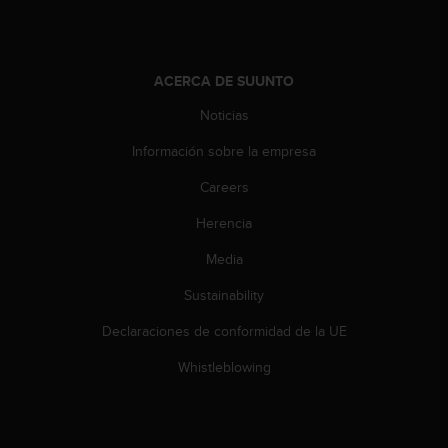
i
e
n
e
ACERCA DE SUUNTO
s
a
Noticias
l
g
Información sobre la empresa
ú
n
Careers
p
Herencia
r
o
Media
b
l
Sustainability
e
m
Declaraciones de conformidad de la UE
a
p
Whistleblowing
a
r
a
a