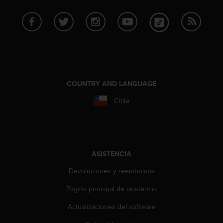
e
n
E
E
.
U
U
.
COUNTRY AND LANGUAGE
e
n
Chile
e
l
+
1
8
ASISTENCIA
5
5
Devoluciones y reembolsos
2
Página principal de asistencia
5
8
Actualizaciones del software
0
9