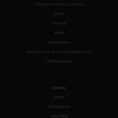
t
Información sobre la empresa
A
c
Careers
c
e
Herencia
s
s
Media
i
Sustainability
b
i
Declaraciones de conformidad de la UE
l
i
Whistleblowing
t
y
G
u
i
SOCIOS
d
e
Strava
l
i
TrainingPeaks
n
Value Pack
e