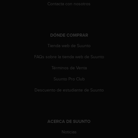
c
Contacta con nosotros
o
n
t
e
n
DÓNDE COMPRAR
i
Tienda web de Suunto
d
o
FAQs sobre la tienda web de Suunto
w
e
Términos de Venta
b
(
Suunto Pro Club
W
e
Descuento de estudiante de Suunto
b
C
o
n
t
ACERCA DE SUUNTO
e
Noticias
n