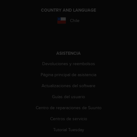
t
COUNTRY AND LANGUAGE
a
s
Chile
d
e
a
c
c
ASISTENCIA
e
s
Devoluciones y reembolsos
i
b
Página principal de asistencia
i
l
Actualizaciones del software
i
Guías del usuario
d
a
Centro de reparaciones de Suunto
d
p
Centros de servicio
a
r
Tutorial Tuesday
a