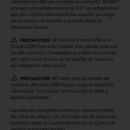
adaptadores USB que cumplan la norma IEC 62368-1
c
y tengan una salida máxima de 5 V. Los adaptadores
o
que no cumplen esta indicación suponen un riesgo
n
de incendio o de lesiones y podrían dañar tu
f
dispositivo Suunto.
o
r
m
NO utilices el cable USB si el
PRECAUCIÓN:
i
Suunto EON Core
está mojado. Esto puede provocar
d
un fallo eléctrico. Comprueba que tanto el conector
a
del cable como el área de las patillas de conexión
d
del dispositivo estén secos.
A
A
NO dejes que las patillas de
PRECAUCIÓN:
e
conexión del cable USB toquen ninguna superficie
n
conductora. Esto puede cortocircuitar el cable y
e
s
dejarlo inutilizable.
t
e
Las baterías recargables tienen un número limitado
s
de ciclos de carga y con el tiempo han de sustituirse.
i
La batería debe ser sustituida solo por un Centro de
t
servicio autorizado Suunto.