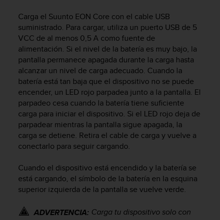
m
i
Carga el
Suunto EON Core
con el cable USB
s
suministrado. Para cargar, utiliza un puerto USB de 5
o
VCC de al menos 0,5 A como fuente de
d
alimentación. Si el nivel de la batería es muy bajo, la
e
pantalla permanece apagada durante la carga hasta
a
l
alcanzar un nivel de carga adecuado. Cuando la
c
batería está tan baja que el dispositivo no se puede
a
encender, un LED rojo parpadea junto a la pantalla. El
n
parpadeo cesa cuando la batería tiene suficiente
z
carga para iniciar el dispositivo. Si el LED rojo deja de
a
parpadear mientras la pantalla sigue apagada, la
r
carga se detiene. Retira el cable de carga y vuelve a
e
conectarlo para seguir cargando.
l
n
Cuando el dispositivo está encendido y la batería se
i
v
está cargando, el símbolo de la batería en la esquina
e
superior izquierda de la pantalla se vuelve verde.
l
d
Carga tu dispositivo solo con
ADVERTENCIA:
e