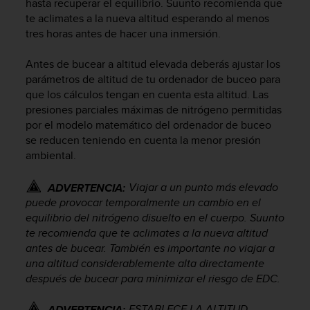
hasta recuperar el equilibrio. Suunto recomienda que
c
te aclimates a la nueva altitud esperando al menos
o
tres horas antes de hacer una inmersión.
n
f
Antes de bucear a altitud elevada deberás ajustar los
o
r
parámetros de altitud de tu ordenador de buceo para
m
que los cálculos tengan en cuenta esta altitud. Las
i
presiones parciales máximas de nitrógeno permitidas
d
por el modelo matemático del ordenador de buceo
a
se reducen teniendo en cuenta la menor presión
d
ambiental.
A
A
Viajar a un punto más elevado
ADVERTENCIA:
e
puede provocar temporalmente un cambio en el
n
equilibrio del nitrógeno disuelto en el cuerpo. Suunto
e
s
te recomienda que te aclimates a la nueva altitud
t
antes de bucear. También es importante no viajar a
e
una altitud considerablemente alta directamente
s
después de bucear para minimizar el riesgo de EDC.
i
t
ESTABLECE LA ALTITUD
ADVERTENCIA: