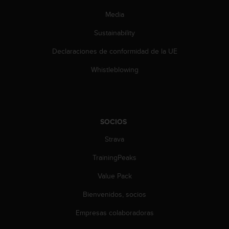
s
Media
,
W
Sustainability
C
A
Declaraciones de conformidad de la UE
G
)
Whistleblowing
2
.
0
y
o
SOCIOS
t
Strava
r
a
TrainingPeaks
s
n
Value Pack
o
r
Bienvenidos, socios
m
a
Empresas colaboradoras
s