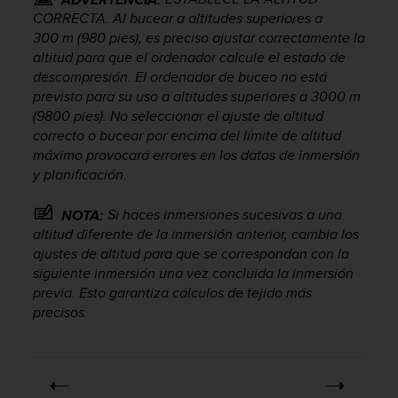
i
CORRECTA. Al bucear a altitudes superiores a
o
300 m (980 pies), es preciso ajustar correctamente la
w
altitud para que el ordenador calcule el estado de
e
b
descompresión. El ordenador de buceo no está
d
previsto para su uso a altitudes superiores a 3000 m
e
(9800 pies). No seleccionar el ajuste de altitud
a
correcto o bucear por encima del límite de altitud
c
máximo provocará errores en los datos de inmersión
u
y planificación.
e
r
Si haces inmersiones sucesivas a una
NOTA:
d
altitud diferente de la inmersión anterior, cambia los
o
ajustes de altitud para que se correspondan con la
c
o
siguiente inmersión una vez concluida la inmersión
n
previa. Esto garantiza cálculos de tejido más
l
precisos.
a
s
P
a
u