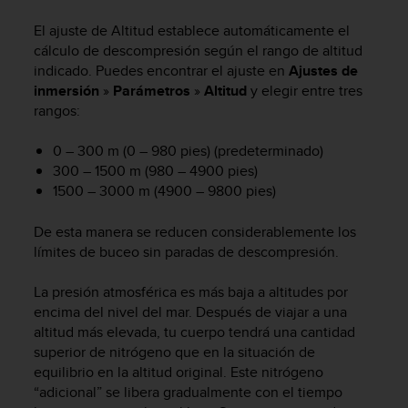
m
i
El ajuste de Altitud establece automáticamente el
s
cálculo de descompresión según el rango de altitud
o
indicado. Puedes encontrar el ajuste en
Ajustes de
d
inmersión
»
Parámetros
»
Altitud
y elegir entre tres
e
rangos:
a
l
c
0 – 300 m (0 – 980 pies) (predeterminado)
a
300 – 1500 m (980 – 4900 pies)
n
1500 – 3000 m (4900 – 9800 pies)
z
a
De esta manera se reducen considerablemente los
r
límites de buceo sin paradas de descompresión.
e
l
La presión atmosférica es más baja a altitudes por
n
i
encima del nivel del mar. Después de viajar a una
v
altitud más elevada, tu cuerpo tendrá una cantidad
e
superior de nitrógeno que en la situación de
l
equilibrio en la altitud original. Este nitrógeno
d
“adicional” se libera gradualmente con el tiempo
e