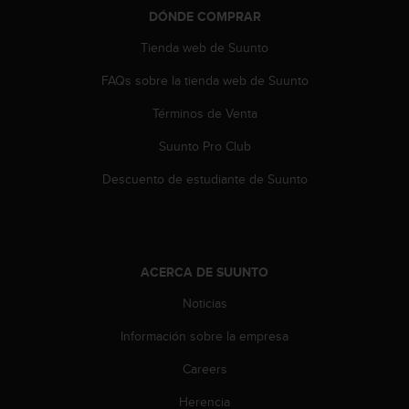
t
DÓNDE COMPRAR
A
c
Tienda web de Suunto
c
e
FAQs sobre la tienda web de Suunto
s
s
Términos de Venta
i
Suunto Pro Club
b
i
Descuento de estudiante de Suunto
l
i
t
y
G
ACERCA DE SUUNTO
u
i
Noticias
d
e
Información sobre la empresa
l
i
Careers
n
Herencia
e