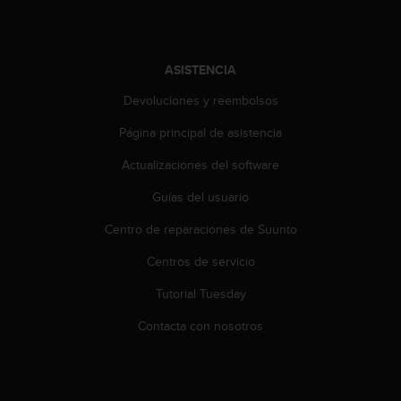
c
o
n
t
ASISTENCIA
e
n
Devoluciones y reembolsos
i
Página principal de asistencia
d
o
Actualizaciones del software
w
e
Guías del usuario
b
(
Centro de reparaciones de Suunto
W
e
Centros de servicio
b
Tutorial Tuesday
C
o
Contacta con nosotros
n
t
e
n