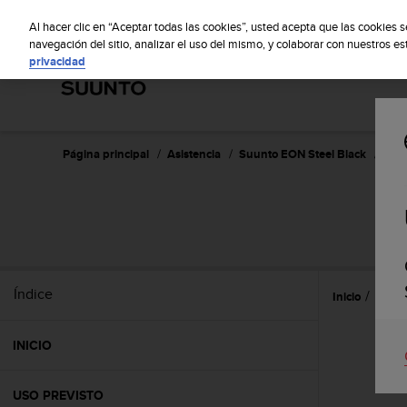
S
S
u
Al hacer clic en “Aceptar todas las cookies”, usted acepta que las cookies 
u
navegación del sitio, analizar el uso del mismo, y colaborar con nuestros e
privacidad
n
t
o
m
a
n
Página principal
Asistencia
Suunto EON Steel Black
Guía
t
i
e
S
n
e
s
u
Índice
Inicio
Atenc
c
o
m
INICIO
p
r
o
USO PREVISTO