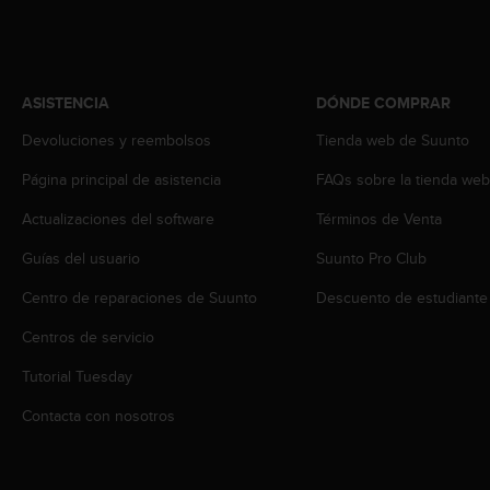
i
o
w
e
b
ASISTENCIA
DÓNDE COMPRAR
d
e
Devoluciones y reembolsos
Tienda web de Suunto
a
Página principal de asistencia
FAQs sobre la tienda we
c
u
Actualizaciones del software
Términos de Venta
e
r
Guías del usuario
Suunto Pro Club
d
o
Centro de reparaciones de Suunto
Descuento de estudiante
c
o
Centros de servicio
n
Tutorial Tuesday
l
a
Contacta con nosotros
s
P
a
u