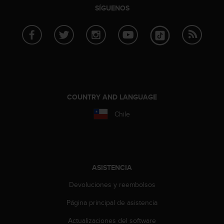
i
SÍGUENOS
o
w
e
b
d
e
a
c
u
COUNTRY AND LANGUAGE
e
r
Chile
d
o
c
o
n
ASISTENCIA
l
a
Devoluciones y reembolsos
s
P
Página principal de asistencia
a
Actualizaciones del software
u