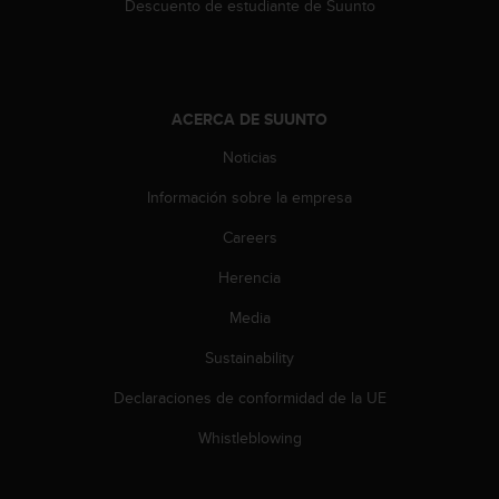
Descuento de estudiante de Suunto
c
o
n
t
e
ACERCA DE SUUNTO
n
i
Noticias
d
o
Información sobre la empresa
w
e
Careers
b
(
Herencia
W
Media
e
b
Sustainability
C
o
Declaraciones de conformidad de la UE
n
t
Whistleblowing
e
n