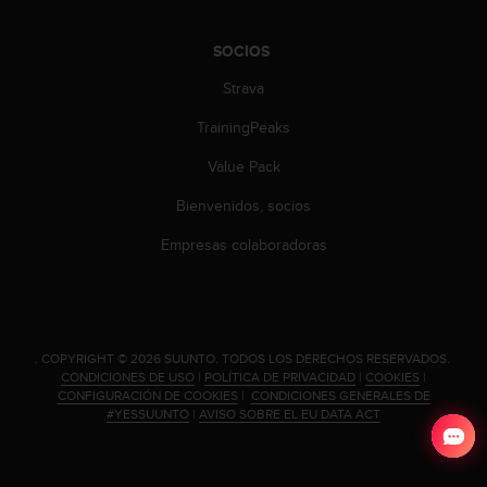
t
A
c
SOCIOS
c
e
Strava
s
TrainingPeaks
s
i
Value Pack
b
i
Bienvenidos, socios
l
i
Empresas colaboradoras
t
y
G
u
i
.
COPYRIGHT © 2026 SUUNTO.
TODOS LOS DERECHOS RESERVADOS.
d
CONDICIONES DE USO
|
POLÍTICA DE PRIVACIDAD
|
COOKIES
|
e
CONFIGURACIÓN DE COOKIES
|
CONDICIONES GENERALES DE
l
#YESSUUNTO
|
AVISO SOBRE EL EU DATA ACT
i
n
e