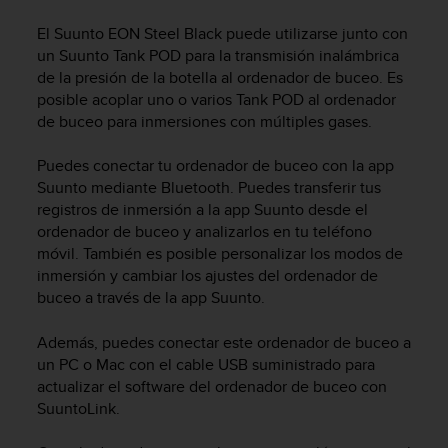
m
i
El
Suunto EON Steel Black
puede utilizarse junto con
s
un Suunto Tank POD para la transmisión inalámbrica
o
de la presión de la botella al ordenador de buceo. Es
d
posible acoplar uno o varios Tank POD al ordenador
e
de buceo para inmersiones con múltiples gases.
a
l
c
Puedes conectar tu ordenador de buceo con la app
a
Suunto mediante Bluetooth. Puedes transferir tus
n
registros de inmersión a la app Suunto desde el
z
ordenador de buceo y analizarlos en tu teléfono
a
móvil. También es posible personalizar los modos de
r
inmersión y cambiar los ajustes del ordenador de
e
buceo a través de la app Suunto.
l
n
Además, puedes conectar este ordenador de buceo a
i
v
un PC o Mac con el cable USB suministrado para
e
actualizar el software del ordenador de buceo con
l
SuuntoLink.
d
e