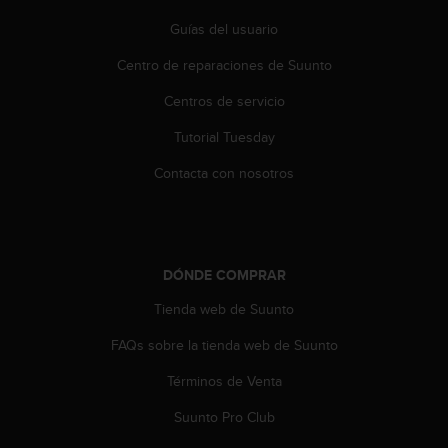
t
Guías del usuario
a
s
Centro de reparaciones de Suunto
d
e
Centros de servicio
a
c
Tutorial Tuesday
c
Contacta con nosotros
e
s
i
b
i
DÓNDE COMPRAR
l
i
Tienda web de Suunto
d
a
FAQs sobre la tienda web de Suunto
d
p
Términos de Venta
a
r
Suunto Pro Club
a