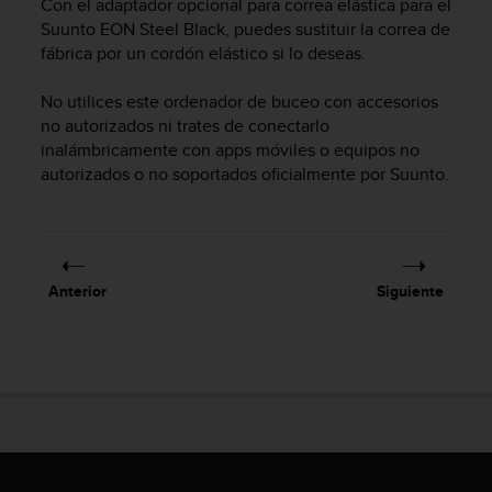
Con el adaptador opcional para correa elástica para el
c
Suunto EON Steel Black
, puedes sustituir la correa de
o
fábrica por un cordón elástico si lo deseas.
n
f
No utilices este ordenador de buceo con accesorios
o
r
no autorizados ni trates de conectarlo
m
inalámbricamente con apps móviles o equipos no
i
autorizados o no soportados oficialmente por Suunto.
d
a
d
A
A
Anterior
Siguiente
e
n
e
s
t
e
s
i
t