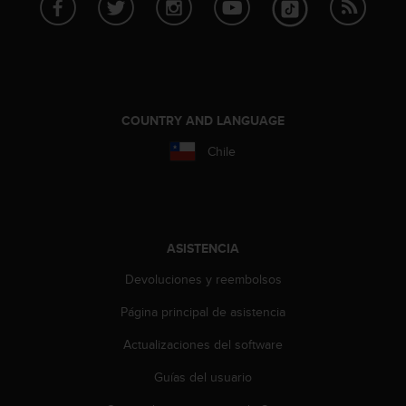
i
o
w
e
b
d
e
COUNTRY AND LANGUAGE
a
c
Chile
u
e
r
d
o
ASISTENCIA
c
o
Devoluciones y reembolsos
n
Página principal de asistencia
l
a
Actualizaciones del software
s
P
Guías del usuario
a
u