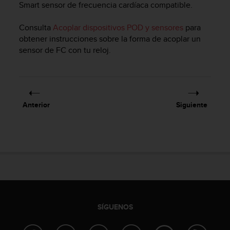
Smart sensor de frecuencia cardíaca compatible.
c
o
Consulta
Acoplar dispositivos POD y sensores
para
n
f
obtener instrucciones sobre la forma de acoplar un
o
sensor de FC con tu reloj.
r
m
i
d
a
Anterior
Siguiente
d
A
A
e
n
e
s
t
e
s
SÍGUENOS
i
t