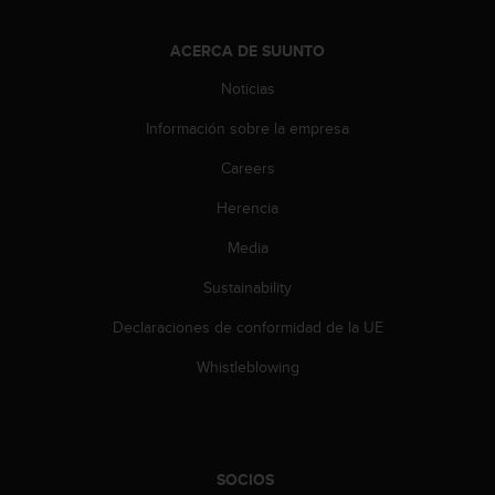
c
o
ACERCA DE SUUNTO
n
t
Noticias
e
n
Información sobre la empresa
i
d
Careers
o
Herencia
w
e
Media
b
(
Sustainability
W
e
Declaraciones de conformidad de la UE
b
C
Whistleblowing
o
n
t
e
n
SOCIOS