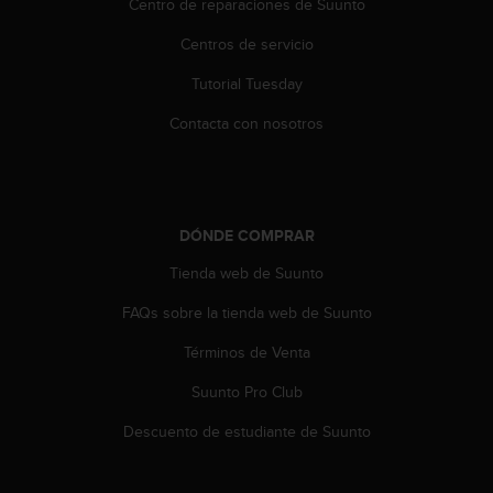
Centro de reparaciones de Suunto
t
a
Centros de servicio
s
Tutorial Tuesday
d
e
Contacta con nosotros
a
c
c
e
s
DÓNDE COMPRAR
i
b
Tienda web de Suunto
i
l
FAQs sobre la tienda web de Suunto
i
d
Términos de Venta
a
Suunto Pro Club
d
p
Descuento de estudiante de Suunto
a
r
a