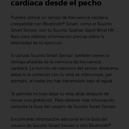
m
cardíaca desde el pecho
i
s
Puedes utilizar un sensor de frecuencia cardíaca
o
compatible con Bluetooth® Smart, como el Suunto
d
e
Smart Sensor, con tu
Suunto Spartan Sport Wrist HR
a
Baro
para obtener información precisa sobre la
l
intensidad de tu ejercicio.
c
a
Si utilizas Suunto Smart Sensor, también tienes la
n
ventaja añadida de la memoria de frecuencia
z
cardíaca. La función de memoria del sensor almacena
a
datos si la conexión con tu reloj se interrumpe, por
r
ejemplo, al nadar (no hay transmisión bajo el agua).
e
l
n
Te permite incluso dejar tu reloj atrás después de
i
iniciar una grabación. Para obtener más información,
v
consulta la Guía del usuario de Suunto Smart Sensor.
e
l
Encontrarás información adicional en la Guía del
d
usuario de Suunto Smart Sensor u otro Bluetooth®
e