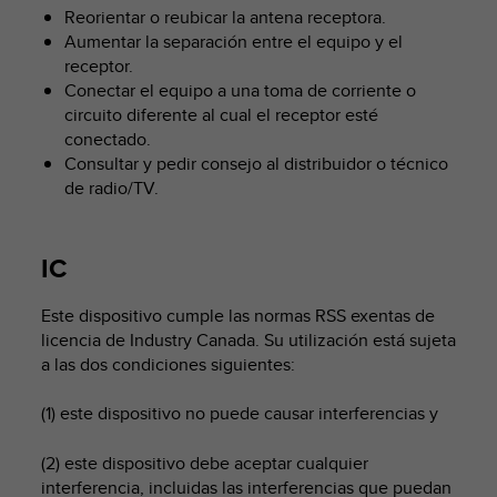
c
Reorientar o reubicar la antena receptora.
o
Aumentar la separación entre el equipo y el
n
receptor.
t
Conectar el equipo a una toma de corriente o
e
circuito diferente al cual el receptor esté
n
conectado.
i
Consultar y pedir consejo al distribuidor o técnico
d
de radio/TV.
o
w
e
b
IC
(
W
Este dispositivo cumple las normas RSS exentas de
e
licencia de Industry Canada. Su utilización está sujeta
b
a las dos condiciones siguientes:
C
o
n
(1) este dispositivo no puede causar interferencias y
t
e
(2) este dispositivo debe aceptar cualquier
n
interferencia, incluidas las interferencias que puedan