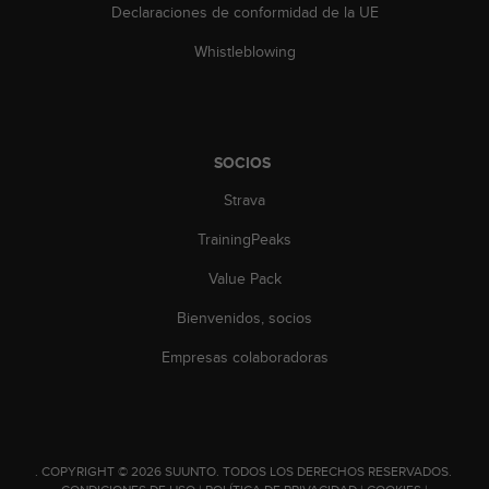
n
Declaraciones de conformidad de la UE
t
Whistleblowing
o
d
e
S
e
SOCIOS
r
v
Strava
i
c
TrainingPeaks
i
o
Value Pack
a
l
Bienvenidos, socios
C
Empresas colaboradoras
l
i
e
n
t
e
.
COPYRIGHT © 2026 SUUNTO.
TODOS LOS DERECHOS RESERVADOS.