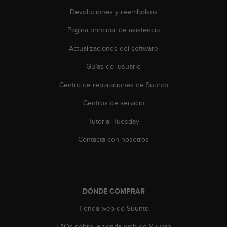
d
Devoluciones y reembolsos
e
a
Página principal de asistencia
c
c
Actualizaciones del software
e
s
Guías del usuario
i
b
Centro de reparaciones de Suunto
i
Centros de servicio
l
i
Tutorial Tuesday
d
a
Contacta con nosotros
d
.
P
o
n
DÓNDE COMPRAR
t
e
Tienda web de Suunto
e
n
FAQs sobre la tienda web de Suunto