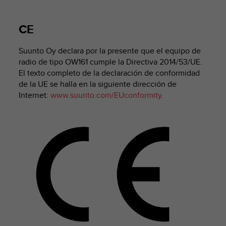
m
i
s
CE
o
d
Suunto Oy declara por la presente que el equipo de
e
a
radio de tipo OW161 cumple la Directiva 2014/53/UE.
l
El texto completo de la declaración de conformidad
c
de la UE se halla en la siguiente dirección de
a
Internet:
www.suunto.com/EUconformity
.
n
z
a
r
e
l
n
i
v
e
l
d
e