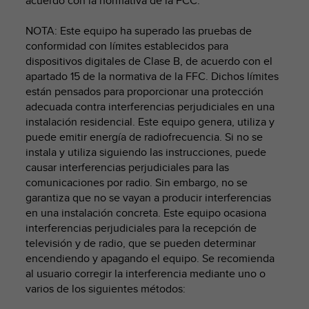
acuerdo con la normativa de la FCC.
t
a
NOTA: Este equipo ha superado las pruebas de
s
conformidad con límites establecidos para
d
dispositivos digitales de Clase B, de acuerdo con el
e
apartado 15 de la normativa de la FFC. Dichos límites
a
están pensados para proporcionar una protección
c
adecuada contra interferencias perjudiciales en una
c
instalación residencial. Este equipo genera, utiliza y
e
s
puede emitir energía de radiofrecuencia. Si no se
i
instala y utiliza siguiendo las instrucciones, puede
b
causar interferencias perjudiciales para las
i
comunicaciones por radio. Sin embargo, no se
l
garantiza que no se vayan a producir interferencias
i
en una instalación concreta. Este equipo ocasiona
d
interferencias perjudiciales para la recepción de
a
televisión y de radio, que se pueden determinar
d
encendiendo y apagando el equipo. Se recomienda
p
al usuario corregir la interferencia mediante uno o
a
r
varios de los siguientes métodos:
a