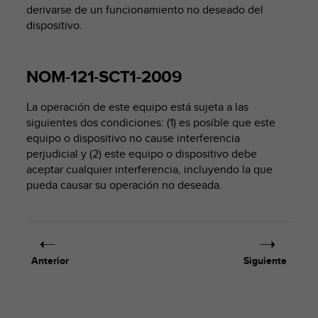
t
derivarse de un funcionamiento no deseado del
A
dispositivo.
c
c
e
NOM-121-SCT1-2009
s
s
i
La operación de este equipo está sujeta a las
b
siguientes dos condiciones: (1) es posible que este
i
equipo o dispositivo no cause interferencia
l
perjudicial y (2) este equipo o dispositivo debe
i
aceptar cualquier interferencia, incluyendo la que
t
pueda causar su operación no deseada.
y
G
u
i
d
e
Anterior
Siguiente
l
i
n
e