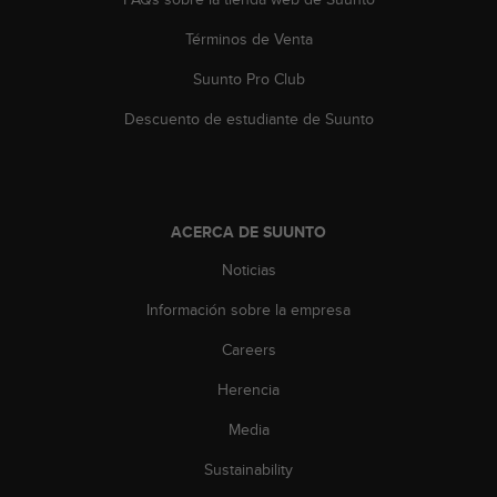
c
Términos de Venta
o
n
Suunto Pro Club
t
a
Descuento de estudiante de Suunto
c
t
o
c
o
ACERCA DE SUUNTO
n
e
Noticias
l
d
Información sobre la empresa
e
Careers
p
a
Herencia
r
t
Media
a
m
Sustainability
e