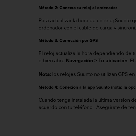
c
Método 2: Conecta tu reloj al ordenador
o
n
Para actualizar la hora de un reloj Suunto 
f
ordenador con el cable de carga y sincroniz
o
r
m
Método 3: Corrección por GPS
i
d
El reloj actualiza la hora dependiendo de tu
a
o bien abre
Navegación > Tu ubicación
. E
d
A
Nota:
los relojes Suunto no utilizan GPS en
A
e
Método 4: Conexión a la app Suunto (nota: la opci
n
e
Cuando tenga instalada la última versión d
s
acuerdo con tu teléfono. Asegúrate de ten
t
e
s
i
t