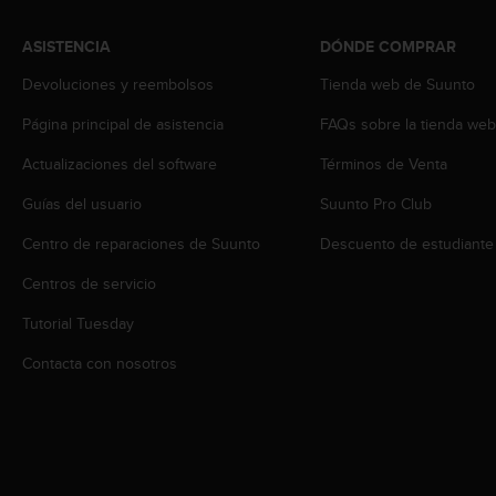
c
o
ASISTENCIA
DÓNDE COMPRAR
n
t
Devoluciones y reembolsos
Tienda web de Suunto
e
n
Página principal de asistencia
FAQs sobre la tienda we
i
Actualizaciones del software
Términos de Venta
d
o
Guías del usuario
Suunto Pro Club
w
e
Centro de reparaciones de Suunto
Descuento de estudiante
b
(
Centros de servicio
W
e
Tutorial Tuesday
b
Contacta con nosotros
C
o
n
t
e
n