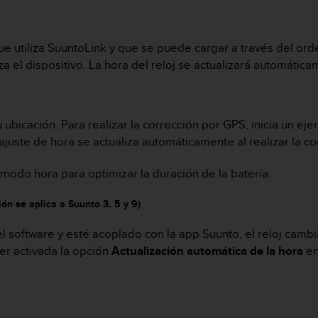
que utiliza SuuntoLink y que se puede cargar a través del or
a el dispositivo. La hora del reloj se actualizará automátic
 ubicación. Para realizar la corrección por GPS, inicia un eje
l ajuste de hora se actualiza automáticamente al realizar la c
 modo hora para optimizar la duración de la batería.
ón se aplica a Suunto 3, 5 y 9)
el software y esté acoplado con la app Suunto, el reloj camb
er activada la opción
Actualización automática de la hora
en