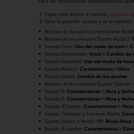
m
Para ver instrucciones detalladas para ajust
i
s
Sigue este enlace a nuestra
página de g
o
Abre la guía del usuario y ve al capítulo:
d
e
Relojes de las colecciones Suunto Ambi
a
Relojes de la colección Suunto Ambit3:
l
Suunto Core:
Uso del modo de hora >
C
c
Suunto Elementum:
Inicio >
Cambio de l
a
n
Suunto Essential:
Uso del modo de hora
z
Suunto Kailash:
Características > Hora
a
Suunto Quest:
Cambio de los ajustes
r
Relojes de la colección Suunto Spartan:
e
l
Suunto 9:
Características >
Hora y fech
n
Suunto 5:
Características >
Hora y fech
i
Suunto 3 Fitness:
Características >
Hora
v
Suunto Traverse y Traverse Alpha:
Carac
e
l
Suunto Vector y Vector HR:
Modo Hora 
d
Suunto X-Lander:
Características >
Cómo
e