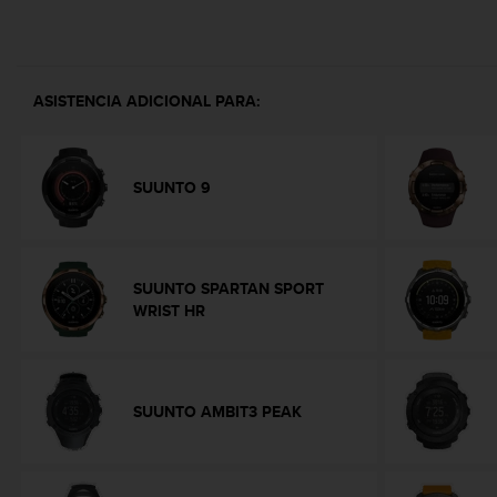
i
o
w
e
b
ASISTENCIA ADICIONAL PARA:
d
e
a
c
SUUNTO 9
u
e
r
d
SUUNTO SPARTAN SPORT
o
WRIST HR
c
o
n
l
a
SUUNTO AMBIT3 PEAK
s
P
a
u