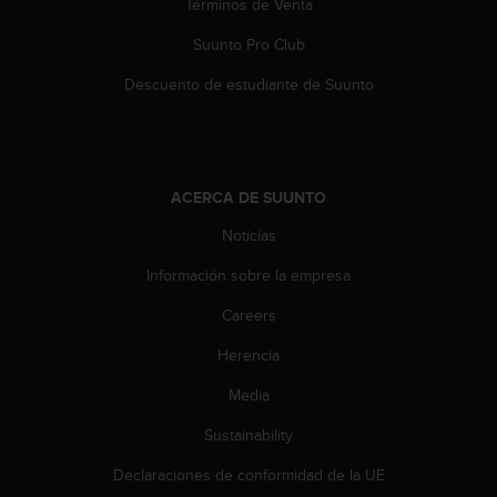
Términos de Venta
c
o
Suunto Pro Club
n
t
Descuento de estudiante de Suunto
e
n
i
d
o
ACERCA DE SUUNTO
w
e
Noticias
b
Información sobre la empresa
(
W
Careers
e
b
Herencia
C
o
Media
n
t
Sustainability
e
Declaraciones de conformidad de la UE
n