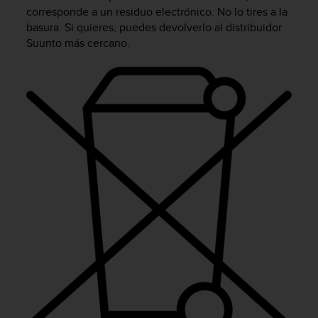
m
corresponde a un residuo electrónico. No lo tires a la
i
basura. Si quieres, puedes devolverlo al distribuidor
s
Suunto más cercano.
o
d
e
a
l
c
a
n
z
a
r
e
l
n
i
v
e
l
d
e