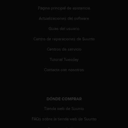
t
Página principal de asistencia
a
s
Actualizaciones del software
d
e
Guías del usuario
a
Centro de reparaciones de Suunto
c
c
Centros de servicio
e
s
Tutorial Tuesday
i
b
Contacta con nosotros
i
l
i
d
a
DÓNDE COMPRAR
d
p
Tienda web de Suunto
a
FAQs sobre la tienda web de Suunto
r
a