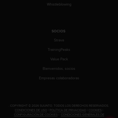
t
Whistleblowing
A
c
c
e
s
SOCIOS
s
i
Strava
b
i
TrainingPeaks
l
i
Value Pack
t
Bienvenidos, socios
y
G
Empresas colaboradoras
u
i
d
e
l
i
.
COPYRIGHT © 2026 SUUNTO.
TODOS LOS DERECHOS RESERVADOS.
CONDICIONES DE USO
|
POLÍTICA DE PRIVACIDAD
|
COOKIES
|
n
CONFIGURACIÓN DE COOKIES
|
CONDICIONES GENERALES DE
e