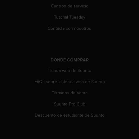
c
Centros de servicio
o
n
Tutorial Tuesday
t
e
Contacta con nosotros
n
i
d
o
w
DÓNDE COMPRAR
e
Tienda web de Suunto
b
(
FAQs sobre la tienda web de Suunto
W
e
Términos de Venta
b
C
Suunto Pro Club
o
n
Descuento de estudiante de Suunto
t
e
n