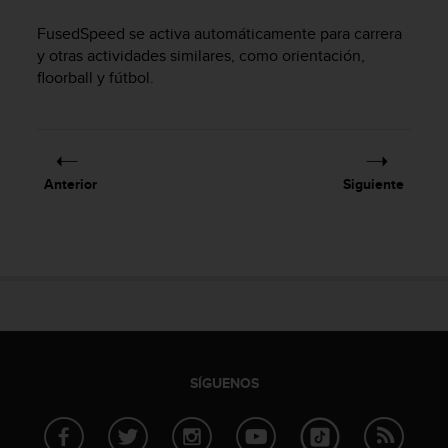
i
o
FusedSpeed se activa automáticamente para carrera
w
y otras actividades similares, como orientación,
e
floorball y fútbol.
b
d
e
a
c
Anterior
Siguiente
u
e
r
d
o
c
o
n
l
a
SÍGUENOS
s
P
a
u