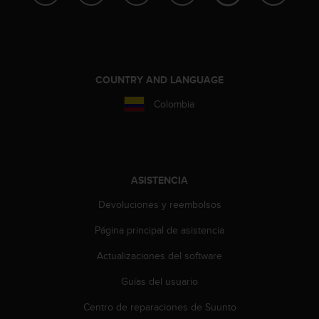
t
a
s
d
e
COUNTRY AND LANGUAGE
a
c
Colombia
c
e
s
i
b
ASISTENCIA
i
l
Devoluciones y reembolsos
i
d
Página principal de asistencia
a
d
Actualizaciones del software
p
Guías del usuario
a
r
Centro de reparaciones de Suunto
a