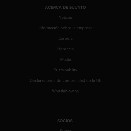
t
A
ACERCA DE SUUNTO
c
Noticias
c
e
Información sobre la empresa
s
s
Careers
i
b
Herencia
i
l
Media
i
Sustainability
t
y
Declaraciones de conformidad de la UE
G
u
Whistleblowing
i
d
e
l
i
SOCIOS
n
e
Strava