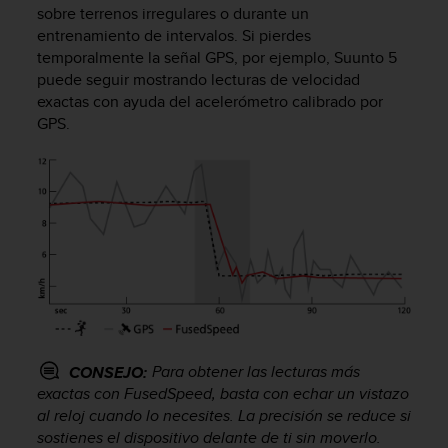
sobre terrenos irregulares o durante un
c
o
entrenamiento de intervalos. Si pierdes
n
temporalmente la señal GPS, por ejemplo,
Suunto 5
f
puede seguir mostrando lecturas de velocidad
o
exactas con ayuda del acelerómetro calibrado por
r
GPS.
m
i
d
a
d
A
A
e
n
e
s
t
Para obtener las lecturas más
CONSEJO:
e
exactas con FusedSpeed, basta con echar un vistazo
s
i
al reloj cuando lo necesites. La precisión se reduce si
t
sostienes el dispositivo delante de ti sin moverlo.