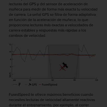
m
lecturas del GPS y del sensor de aceleración de
i
muñeca para medir de forma más exacta tu velocidad
s
de carrera. La señal GPS se filtra de forma adaptativa
o
en función de la aceleración de muñeca, lo que
d
e
proporciona lecturas más exactas a velocidades de
a
carrera estables y respuestas más rápidas a los
l
cambios de velocidad.
c
a
n
z
a
r
e
l
n
i
v
e
FusedSpeed te ofrece máximos beneficios cuando
l
necesites lecturas de velocidad altamente reactivas
d
durante el entrenamiento, por ejemplo, al correr
e