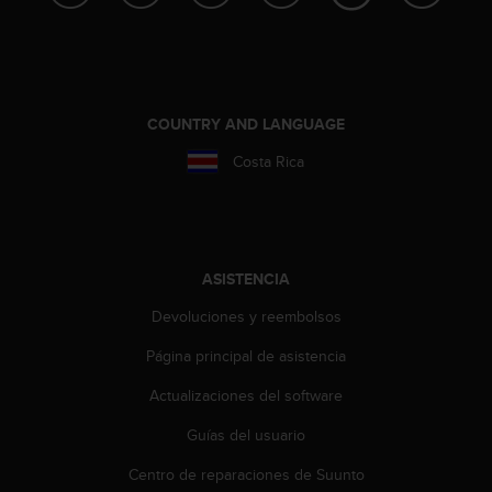
c
o
n
f
o
COUNTRY AND LANGUAGE
r
m
Costa Rica
i
d
a
d
A
A
ASISTENCIA
e
Devoluciones y reembolsos
n
e
Página principal de asistencia
s
t
Actualizaciones del software
e
s
Guías del usuario
i
Centro de reparaciones de Suunto
t