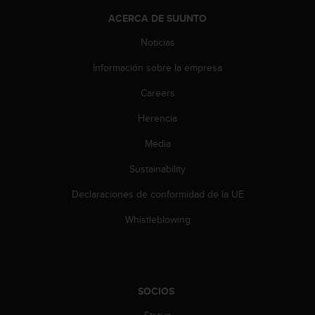
t
ACERCA DE SUUNTO
a
s
Noticias
d
Información sobre la empresa
e
a
Careers
c
c
Herencia
e
s
Media
i
b
Sustainability
i
Declaraciones de conformidad de la UE
l
i
Whistleblowing
d
a
d
p
a
SOCIOS
r
a
Strava