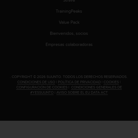
c
o
TrainingPeaks
n
t
Value Pack
e
Bienvenidos, socios
n
i
Empresas colaboradoras
d
o
w
e
b
(
.
COPYRIGHT © 2026 SUUNTO.
TODOS LOS DERECHOS RESERVADOS.
CONDICIONES DE USO
|
POLÍTICA DE PRIVACIDAD
|
COOKIES
|
W
CONFIGURACIÓN DE COOKIES
|
CONDICIONES GENERALES DE
e
#YESSUUNTO
|
AVISO SOBRE EL EU DATA ACT
b
C
o
n
t
e
n