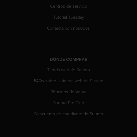
i
Centros de servicio
o
w
Tutorial Tuesday
e
b
Contacta con nosotros
d
e
a
c
u
DÓNDE COMPRAR
e
r
Tienda web de Suunto
d
FAQs sobre la tienda web de Suunto
o
c
Términos de Venta
o
n
Suunto Pro Club
l
a
Descuento de estudiante de Suunto
s
P
a
u