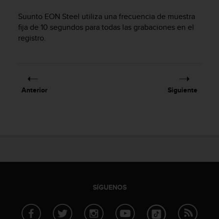
m
i
Suunto EON Steel
utiliza una frecuencia de muestra
s
fija de 10 segundos para todas las grabaciones en el
o
registro.
d
e
a
l
c
a
Anterior
Siguiente
n
z
a
r
e
l
n
i
v
e
SÍGUENOS
l
d
e