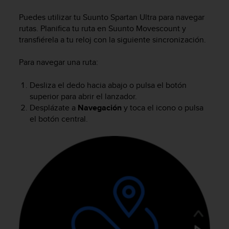
m
i
Puedes utilizar tu
Suunto Spartan Ultra
para navegar
s
rutas. Planifica tu ruta en Suunto Movescount y
o
transfiérela a tu reloj con la siguiente sincronización.
d
e
Para navegar una ruta:
a
l
c
Desliza el dedo hacia abajo o pulsa el botón
a
superior para abrir el lanzador.
n
Desplázate a
Navegación
y toca el icono o pulsa
z
el botón central.
a
r
e
l
n
i
v
e
l
d
e