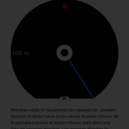
c
o
n
t
e
n
i
d
o
w
e
b
(
W
e
b
C
o
n
Mientras estás en la pantalla de navegación, puedes
t
deslizar el dedo hacia arriba desde la parte inferior de
e
la pantalla o pulsar el botón inferior para abrir una
n
lista de accesos directos. Los accesos directos te