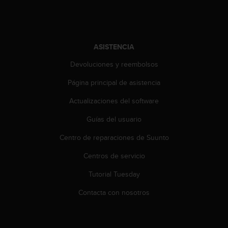
e
n
E
E
.
ASISTENCIA
U
Devoluciones y reembolsos
U
.
Página principal de asistencia
e
Actualizaciones del software
n
e
Guías del usuario
l
+
Centro de reparaciones de Suunto
1
8
Centros de servicio
5
5
Tutorial Tuesday
2
Contacta con nosotros
5
8
0
9