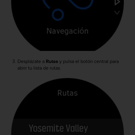
c
o
n
f
o
r
m
i
d
a
Desplázate a
Rutas
y pulsa el botón central para
d
abrir tu lista de rutas.
A
A
e
n
e
s
t
e
s
i
t