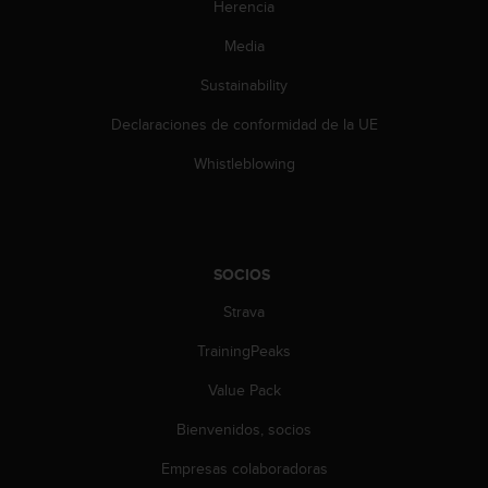
i
Herencia
e
Media
n
e
Sustainability
s
a
Declaraciones de conformidad de la UE
l
g
Whistleblowing
ú
n
p
r
o
SOCIOS
b
l
Strava
e
TrainingPeaks
m
a
Value Pack
p
a
Bienvenidos, socios
r
a
Empresas colaboradoras
a