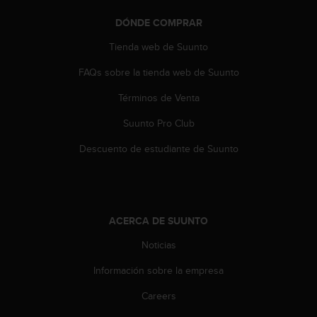
0
DÓNDE COMPRAR
0
(
Tienda web de Suunto
l
l
FAQs sobre la tienda web de Suunto
a
m
Términos de Venta
a
d
Suunto Pro Club
a
Descuento de estudiante de Suunto
g
r
a
t
u
ACERCA DE SUUNTO
i
t
Noticias
a
)
Información sobre la empresa
s
i
Careers
t