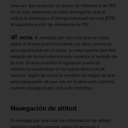
s
Una vez que alcances un punto de referencia de PDI
,
en la ruta, aparecerá un texto emergente que te
W
indica la distancia y el tiempo estimado en ruta (ETE)
C
al siguiente punto de referencia de PDI.
A
G
Si navegas por una ruta que se cruza
NOTA:
)
sobre si misma (como haciendo un «8») y tomas un
2
.
giro equivocado en el cruce, tu reloj supone que has
0
elegido de forma intencionada cambiar el sentido de
y
la ruta. El reloj muestra el siguiente punto de
o
referencia basándose en la nueva dirección de
t
avance. Vigila de cerca tu sendero de migas de pan
r
para asegurarte de que vas en la dirección correcta
a
cuando navegues por una ruta compleja.
s
n
o
Navegación de altitud
r
m
a
Si navegas por una ruta con información de altitud,
s
también puedes navegar según el ascenso y