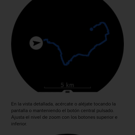
t
a
s
d
e
a
c
c
e
s
i
b
i
l
i
d
a
En la vista detallada, acércate o aléjate tocando la
d
pantalla o manteniendo el botón central pulsado.
p
Ajusta el nivel de zoom con los botones superior e
a
inferior.
r
a