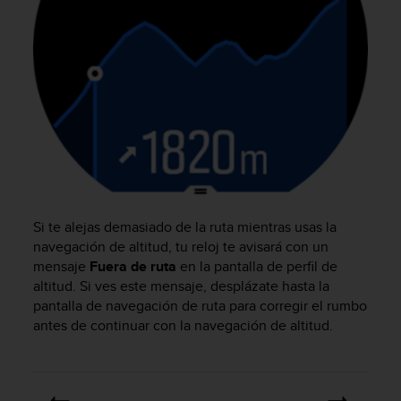
c
o
n
t
a
c
t
o
c
o
n
e
Si te alejas demasiado de la ruta mientras usas la
l
navegación de altitud, tu reloj te avisará con un
d
mensaje
Fuera de ruta
en la pantalla de perfil de
e
p
altitud. Si ves este mensaje, desplázate hasta la
a
pantalla de navegación de ruta para corregir el rumbo
r
antes de continuar con la navegación de altitud.
t
a
m
e