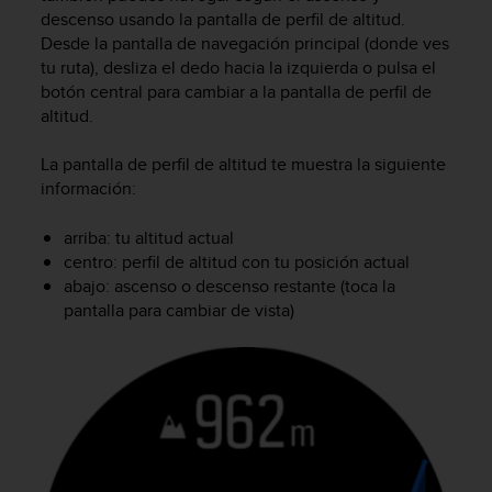
d
descenso usando la pantalla de perfil de altitud.
e
Desde la pantalla de navegación principal (donde ves
a
tu ruta), desliza el dedo hacia la izquierda o pulsa el
c
botón central para cambiar a la pantalla de perfil de
c
altitud.
e
s
i
La pantalla de perfil de altitud te muestra la siguiente
b
información:
i
l
arriba: tu altitud actual
i
centro: perfil de altitud con tu posición actual
d
abajo: ascenso o descenso restante (toca la
a
pantalla para cambiar de vista)
d
.
P
o
n
t
e
e
n