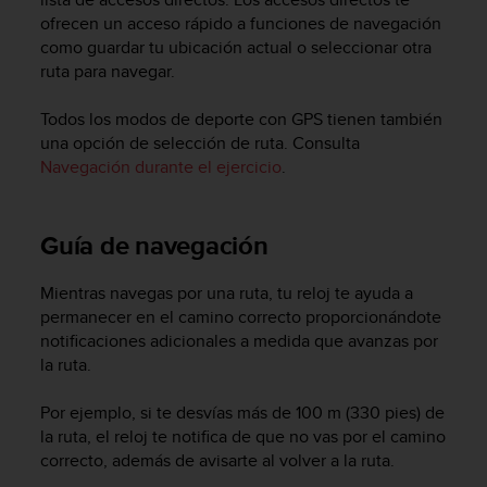
t
ofrecen un acceso rápido a funciones de navegación
A
c
como guardar tu ubicación actual o seleccionar otra
c
ruta para navegar.
e
s
Todos los modos de deporte con GPS tienen también
s
una opción de selección de ruta. Consulta
i
Navegación durante el ejercicio
.
b
i
l
Guía de navegación
i
t
y
Mientras navegas por una ruta, tu reloj te ayuda a
G
permanecer en el camino correcto proporcionándote
u
notificaciones adicionales a medida que avanzas por
i
la ruta.
d
e
Por ejemplo, si te desvías más de 100 m (330 pies) de
l
la ruta, el reloj te notifica de que no vas por el camino
i
n
correcto, además de avisarte al volver a la ruta.
e