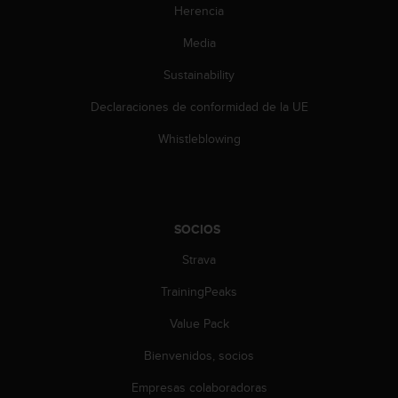
c
Herencia
o
Media
n
t
Sustainability
e
n
Declaraciones de conformidad de la UE
i
d
Whistleblowing
o
w
e
b
(
SOCIOS
W
e
Strava
b
TrainingPeaks
C
o
Value Pack
n
t
Bienvenidos, socios
e
n
Empresas colaboradoras