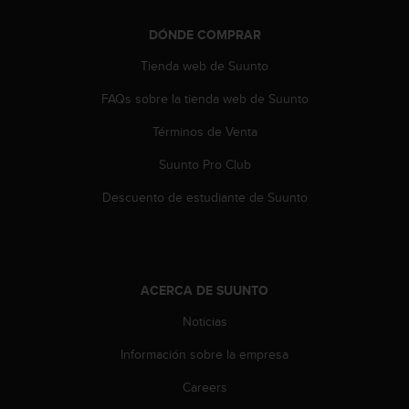
t
a
DÓNDE COMPRAR
s
Tienda web de Suunto
d
e
FAQs sobre la tienda web de Suunto
a
c
Términos de Venta
c
e
Suunto Pro Club
s
Descuento de estudiante de Suunto
i
b
i
l
i
d
ACERCA DE SUUNTO
a
Noticias
d
p
Información sobre la empresa
a
r
Careers
a