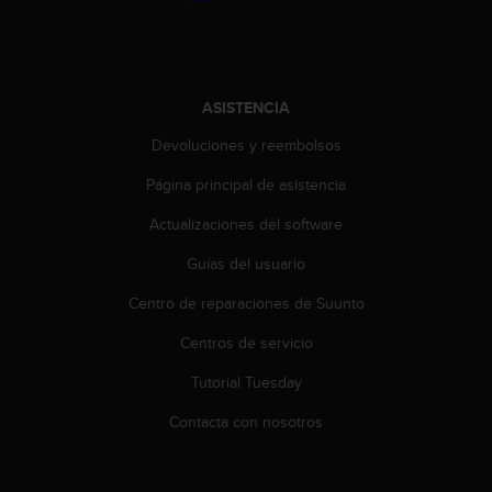
i
o
w
e
b
ASISTENCIA
d
e
Devoluciones y reembolsos
a
c
Página principal de asistencia
u
Actualizaciones del software
e
r
Guías del usuario
d
o
Centro de reparaciones de Suunto
c
o
Centros de servicio
n
l
Tutorial Tuesday
a
Contacta con nosotros
s
P
a
u