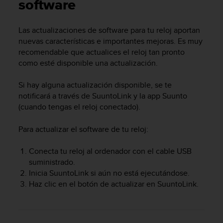
m
software
i
s
Las actualizaciones de software para tu reloj aportan
o
nuevas características e importantes mejoras. Es muy
d
e
recomendable que actualices el reloj tan pronto
a
como esté disponible una actualización.
l
c
Si hay alguna actualización disponible, se te
a
notificará a través de SuuntoLink y la app Suunto
n
(cuando tengas el reloj conectado).
z
a
Para actualizar el software de tu reloj:
r
e
l
Conecta tu reloj al ordenador con el cable USB
n
suministrado.
i
Inicia SuuntoLink si aún no está ejecutándose.
v
Haz clic en el botón de actualizar en SuuntoLink.
e
l
d
e