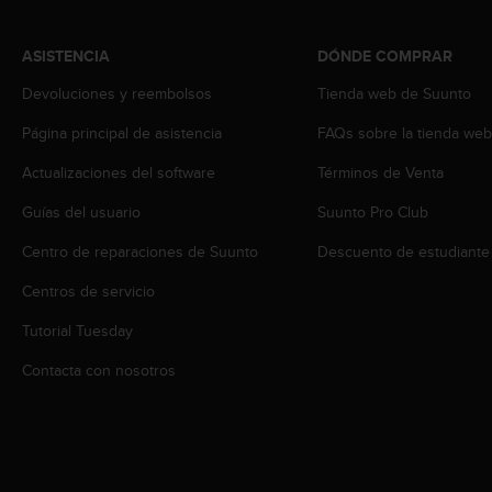
c
o
ASISTENCIA
DÓNDE COMPRAR
n
f
Devoluciones y reembolsos
Tienda web de Suunto
o
r
Página principal de asistencia
FAQs sobre la tienda we
m
i
Actualizaciones del software
Términos de Venta
d
Guías del usuario
Suunto Pro Club
a
d
Centro de reparaciones de Suunto
Descuento de estudiante
A
A
Centros de servicio
e
n
Tutorial Tuesday
e
s
Contacta con nosotros
t
e
s
i
t