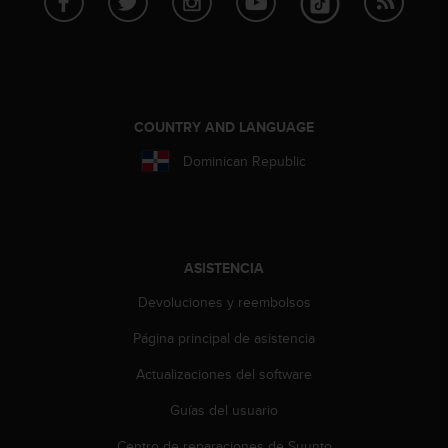
c
o
n
f
o
r
COUNTRY AND LANGUAGE
m
i
Dominican Republic
d
a
d
A
A
ASISTENCIA
e
n
Devoluciones y reembolsos
e
s
Página principal de asistencia
t
e
Actualizaciones del software
s
Guías del usuario
i
t
Centro de reparaciones de Suunto