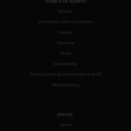
ACERCA DE SUUNTO
t
a
Noticias
s
Información sobre la empresa
d
e
Careers
a
c
Herencia
c
e
Media
s
i
Sustainability
b
Declaraciones de conformidad de la UE
i
l
Whistleblowing
i
d
a
d
p
SOCIOS
a
r
Strava
a