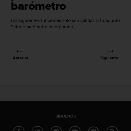
m
barómetro
i
s
o
Las siguientes funciones solo son válidas si tu
Suunto
d
9
tiene barómetro incorporado.
e
a
l
c
a
Anterior
Siguiente
n
z
a
r
e
l
n
i
v
e
SÍGUENOS
l
d
e