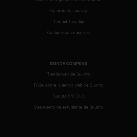
i
o
Centros de servicio
w
e
Tutorial Tuesday
b
d
Contacta con nosotros
e
a
c
u
e
DÓNDE COMPRAR
r
Tienda web de Suunto
d
o
FAQs sobre la tienda web de Suunto
c
o
Suunto Pro Club
n
l
Descuento de estudiante de Suunto
a
s
P
a
u