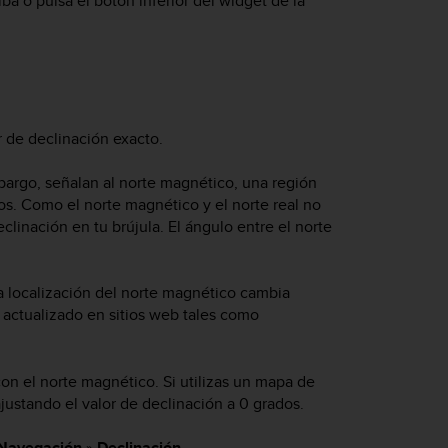
riba o pulsa el botón inferior del widget de la
or de declinación exacto.
mbargo, señalan al norte magnético, una región
os. Como el norte magnético y el norte real no
linación en tu brújula. El ángulo entre el norte
La localización del norte magnético cambia
 actualizado en sitios web tales como
on el norte magnético. Si utilizas un mapa de
justando el valor de declinación a 0 grados.
Navegación
»
Declinación
.