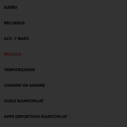
i
o
SUEÑO
w
e
RECURSOS
b
d
e
ALTI. Y BARÓ.
a
c
u
BRÚJULA
e
r
d
TEMPORIZADOR
o
c
OXÍGENO EN SANGRE
o
n
l
GUÍAS SUUNTOPLUS™
a
s
P
APPS DEPORTIVAS SUUNTOPLUS™
a
u