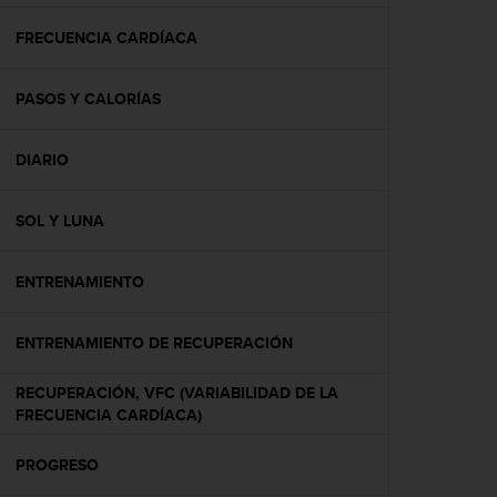
c
o
FRECUENCIA CARDÍACA
n
f
PASOS Y CALORÍAS
o
r
m
DIARIO
i
d
a
SOL Y LUNA
d
A
A
ENTRENAMIENTO
e
n
ENTRENAMIENTO DE RECUPERACIÓN
e
s
t
RECUPERACIÓN, VFC (VARIABILIDAD DE LA
e
FRECUENCIA CARDÍACA)
s
i
PROGRESO
t