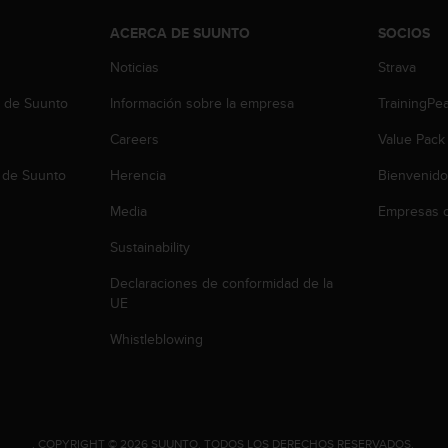
ACERCA DE SUUNTO
SOCIOS
Noticias
Strava
b de Suunto
Información sobre la empresa
TrainingPe
Careers
Value Pack
 de Suunto
Herencia
Bienvenido
Media
Empresas c
Sustainability
Declaraciones de conformidad de la
UE
Whistleblowing
.
COPYRIGHT © 2026 SUUNTO.
TODOS LOS DERECHOS RESERVADOS.