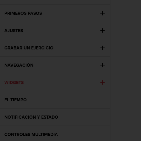
m
i
s
PRIMEROS PASOS
o
d
AJUSTES
e
a
l
GRABAR UN EJERCICIO
c
a
n
NAVEGACIÓN
z
a
r
WIDGETS
e
l
EL TIEMPO
n
i
v
NOTIFICACIÓN Y ESTADO
e
l
d
CONTROLES MULTIMEDIA
e