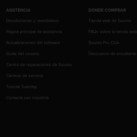
t
A
ASISTENCIA
DÓNDE COMPRAR
c
c
Devoluciones y reembolsos
Tienda web de Suunto
e
s
Página principal de asistencia
FAQs sobre la tienda we
s
Actualizaciones del software
Suunto Pro Club
i
b
Guías del usuario
Descuento de estudiante
i
l
Centro de reparaciones de Suunto
i
t
Centros de servicio
y
G
Tutorial Tuesday
u
Contacta con nosotros
i
d
e
l
i
n
e