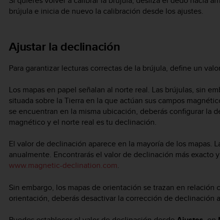
Si quieres volver a calibrar la brújula, desliza el dedo hacia ar
brújula e inicia de nuevo la calibración desde los ajustes.
Ajustar la declinación
Para garantizar lecturas correctas de la brújula, define un val
Los mapas en papel señalan al norte real. Las brújulas, sin e
situada sobre la Tierra en la que actúan sus campos magnétic
se encuentran en la misma ubicación, deberás configurar la dec
magnético y el norte real es tu declinación.
El valor de declinación aparece en la mayoría de los mapas. 
anualmente. Encontrarás el valor de declinación más exacto y
www.magnetic-declination.com
.
Sin embargo, los mapas de orientación se trazan en relación c
orientación, deberás desactivar la corrección de declinación a
Puedes establecer el valor de declinación desde
Ajustes
, en