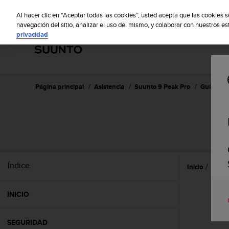
S
S
u
Al hacer clic en “Aceptar todas las cookies”, usted acepta que las cookies 
u
navegación del sitio, analizar el uso del mismo, y colaborar con nuestros e
privacidad
n
t
o
m
a
n
Página principal
Asistencia
Suunto 9 Peak Pro
Guía del 
t
i
e
n
e
s
u
Índice
Inicio
Widg
c
o
m
INICIO
p
r
o
SEGURIDAD