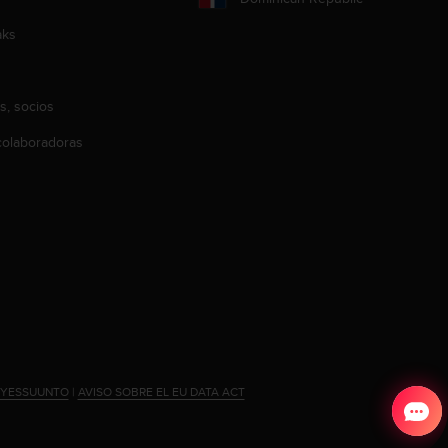
aks
s, socios
olaboradoras
#YESSUUNTO
|
AVISO SOBRE EL EU DATA ACT