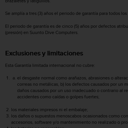
brazaletes y latiguillos.
Se amplía a tres (3) años el periodo de garantía para todos l
El periodo de garantía es de cinco (5) años por defectos atri
(presión) en Suunto Dive Computers.
Exclusiones y limitaciones
Esta Garantía limitada internacional no cubre:
el desgaste normal como arañazos, abrasiones o alteraci
correas no metálicas, b) los defectos causados por un m
daños causados por un uso inadecuado o contrario al r
accidentes como caídas o golpes fuertes;
los materiales impresos ni el embalaje;
los daños o supuestos menoscabos ocasionados como conse
accesorios, software y/o mantenimiento no realizado o pr