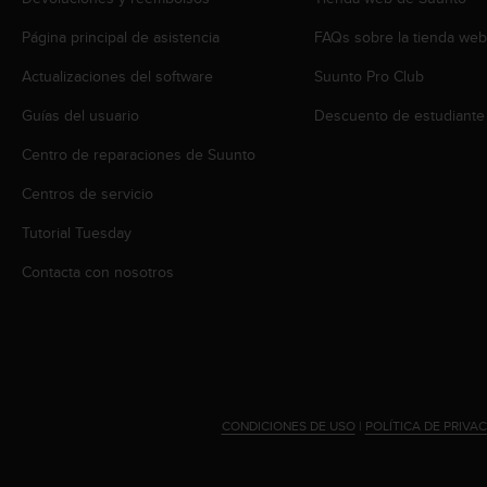
t
A
Página principal de asistencia
FAQs sobre la tienda we
c
c
Actualizaciones del software
Suunto Pro Club
e
s
Guías del usuario
Descuento de estudiante
s
i
Centro de reparaciones de Suunto
b
Centros de servicio
i
l
Tutorial Tuesday
i
t
Contacta con nosotros
y
G
u
i
d
e
l
CONDICIONES DE USO
|
POLÍTICA DE PRIVA
i
n
e