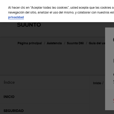
S
S
u
Al hacer clic en “Aceptar todas las cookies”, usted acepta que las cookies 
u
navegación del sitio, analizar el uso del mismo, y colaborar con nuestros e
privacidad
n
t
o
m
a
n
Página principal
Asistencia
Suunto D6i
Guía del usuario 
t
i
e
n
e
s
u
Índice
Inicio
Refer
c
o
m
INICIO
p
r
o
SEGURIDAD