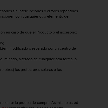
sorios sin interrupciones o errores repentinos
funcionen con cualquier otro elemento de
ción en caso de que el Producto o el accesorio:
do;
 bien, modificado o reparado por un centro de
eliminado, alterado de cualquier otra forma, o
e otros) los protectores solares o los
 presentar la prueba de compra. Asimismo usted
ister
para recibir servicios de garantía