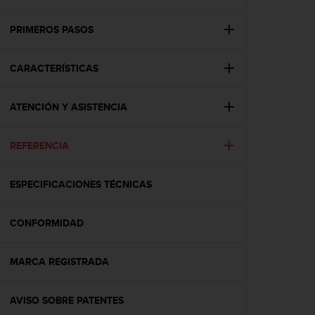
m
i
s
PRIMEROS PASOS
o
d
CARACTERÍSTICAS
e
a
l
ATENCIÓN Y ASISTENCIA
c
a
n
REFERENCIA
z
a
r
ESPECIFICACIONES TÉCNICAS
e
l
CONFORMIDAD
n
i
v
MARCA REGISTRADA
e
l
d
AVISO SOBRE PATENTES
e