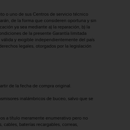
nto o uno de sus Centros de servicio técnico
narán, de la forma que consideren oportuna y sin
ación ya sea mediante a) la reparación, b) la
condiciones de la presente Garantía limitada
rá válida y exigible independientemente del país
derechos legales, otorgados por la legislación
artir de la fecha de compra original.
ansmisores inalámbricos de buceo, salvo que se
uidos a título meramente enumerativo pero no
, cables, baterías recargables, correas,