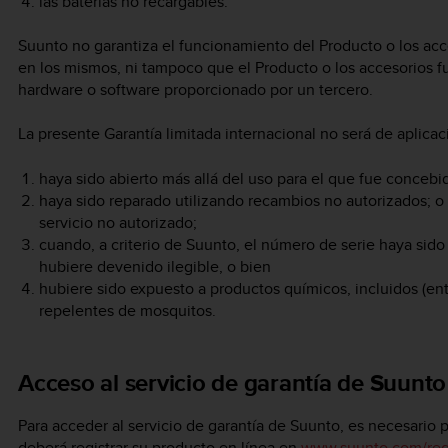
las baterías no recargables.
Suunto no garantiza el funcionamiento del Producto o los acce
en los mismos, ni tampoco que el Producto o los accesorios 
hardware o software proporcionado por un tercero.
La presente Garantía limitada internacional no será de aplica
haya sido abierto más allá del uso para el que fue concebi
haya sido reparado utilizando recambios no autorizados; o
servicio no autorizado;
cuando, a criterio de Suunto, el número de serie haya sido 
hubiere devenido ilegible, o bien
hubiere sido expuesto a productos químicos, incluidos (entr
repelentes de mosquitos.
Acceso al servicio de garantía de Suunto
Para acceder al servicio de garantía de Suunto, es necesario
deberá registrar su producto en línea en
www.suunto.com/reg