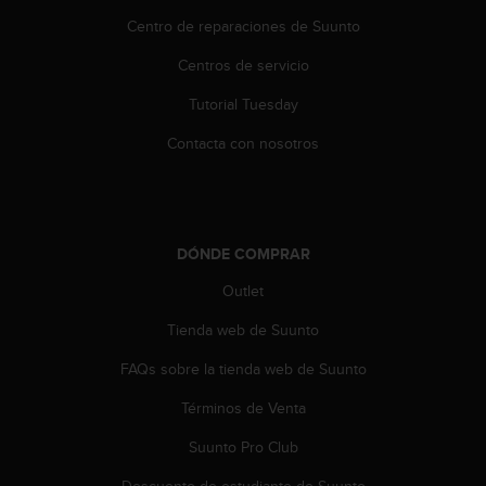
i
Centro de reparaciones de Suunto
o
w
Centros de servicio
e
b
Tutorial Tuesday
d
e
Contacta con nosotros
a
c
u
e
r
DÓNDE COMPRAR
d
o
Outlet
c
Tienda web de Suunto
o
n
FAQs sobre la tienda web de Suunto
l
a
Términos de Venta
s
P
Suunto Pro Club
a
u
Descuento de estudiante de Suunto