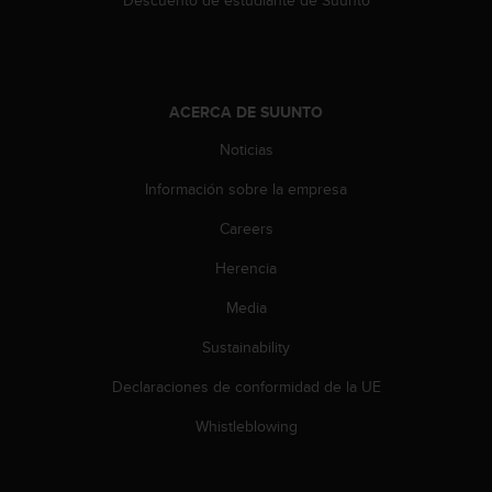
t
a
s
d
e
ACERCA DE SUUNTO
a
Noticias
c
c
Información sobre la empresa
e
s
Careers
i
b
Herencia
i
l
Media
i
Sustainability
d
a
Declaraciones de conformidad de la UE
d
p
Whistleblowing
a
r
a