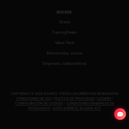
c
o
SOCIOS
n
t
Strava
e
n
TrainingPeaks
i
Value Pack
d
o
Bienvenidos, socios
w
e
Empresas colaboradoras
b
(
W
e
b
.
COPYRIGHT © 2026 SUUNTO.
TODOS LOS DERECHOS RESERVADOS.
C
CONDICIONES DE USO
|
POLÍTICA DE PRIVACIDAD
|
COOKIES
|
o
CONFIGURACIÓN DE COOKIES
|
CONDICIONES GENERALES DE
n
#YESSUUNTO
|
AVISO SOBRE EL EU DATA ACT
t
e
n