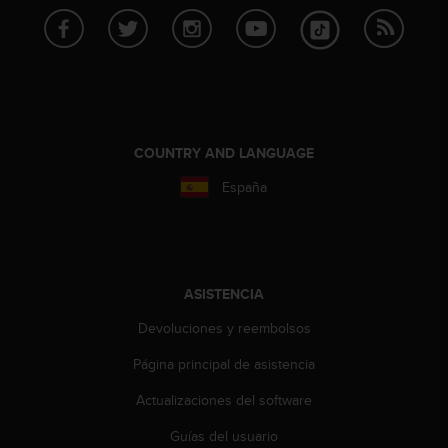
c
o
n
f
o
r
m
COUNTRY AND LANGUAGE
i
d
España
a
d
A
A
e
n
ASISTENCIA
e
Devoluciones y reembolsos
s
t
Página principal de asistencia
e
s
Actualizaciones del software
i
t
Guías del usuario