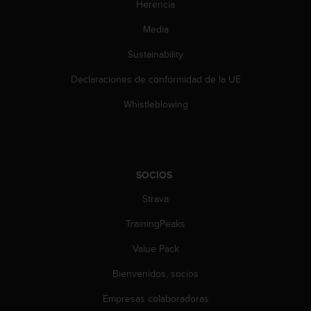
e
Herencia
n
E
Media
E
Sustainability
.
Declaraciones de conformidad de la UE
U
U
Whistleblowing
.
e
n
e
l
SOCIOS
+
1
Strava
8
5
TrainingPeaks
5
Value Pack
2
5
Bienvenidos, socios
8
0
Empresas colaboradoras
9