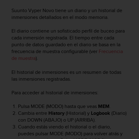
m
i
Suunto Vyper Novo
tiene un diario y un historial de
s
inmersiones detallados en el modo memoria.
o
d
El diario contiene un sofisticado perfil de buceo para
e
cada inmersión registrada. El tiempo entre cada
a
l
punto de datos guardado en el diario se basa en la
c
frecuencia de muestra configurable (ver
Frecuencia
a
de muestra
).
n
z
El historial de inmersiones es un resumen de todas
a
las inmersiones registradas.
r
e
Para acceder al historial de inmersiones:
l
n
i
Pulsa
MODE
(MODO) hasta que veas
MEM
.
v
Cambia entre
History
(Historial) y
Logbook
(Diario)
e
con
DOWN
(ABAJO) o
UP
(ARRIBA).
l
Cuando estás viendo el historial o el diario,
d
puedes pulsar
MODE
(MODO) para volver atrás y
e