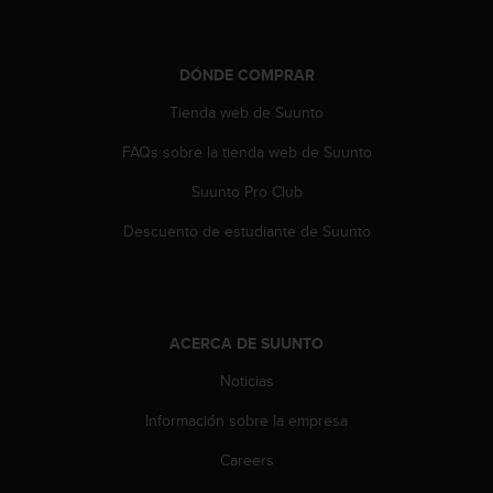
n
t
o
DÓNDE COMPRAR
d
e
Tienda web de Suunto
S
e
FAQs sobre la tienda web de Suunto
r
v
Suunto Pro Club
i
c
Descuento de estudiante de Suunto
i
o
a
l
C
ACERCA DE SUUNTO
l
Noticias
i
e
Información sobre la empresa
n
t
Careers
e