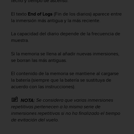
techo y tiempo de ascenso.
s
,
El texto
End of Logs
(Fin de los diarios) aparece entre
W
la inmersión más antigua y la más reciente.
C
A
La capacidad del diario depende de la frecuencia de
G
)
muestra.
2
.
Si la memoria se llena al añadir nuevas inmersiones,
0
se borran las más antiguas.
y
o
El contenido de la memoria se mantiene al cargarse
t
la batería (siempre que la batería se sustituya de
r
acuerdo con las instrucciones).
a
s
n
Se considera que varias inmersiones
NOTA:
o
repetitivas pertenecen a la misma serie de
r
inmersiones repetitivas si no ha finalizado el tiempo
m
de evitación del vuelo.
a
s