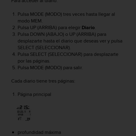
Para acceder al diario:
t
a
Pulsa
MODE
(MODO) tres veces hasta llegar al
s
modo
MEM
.
d
Pulsa
UP
(ARRIBA) para elegir
Diario
.
e
Pulsa
DOWN
(ABAJO) o
UP
(ARRIBA) para
a
desplazarte hasta el diario que deseas ver y pulsa
c
SELECT
(SELECCIONAR).
c
Pulsa
SELECT
(SELECCIONAR) para desplazarte
e
s
por las páginas.
i
Pulsa
MODE
(MODO) para salir.
b
i
Cada diario tiene tres páginas:
l
i
Página principal
d
a
d
p
a
r
profundidad máxima
a