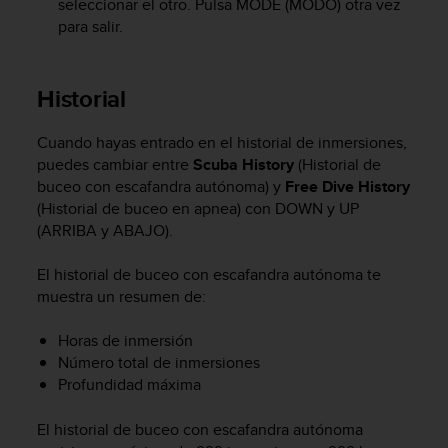
seleccionar el otro. Pulsa
MODE
(MODO) otra vez
c
para salir.
o
n
f
Historial
o
r
m
Cuando hayas entrado en el historial de inmersiones,
i
puedes cambiar entre
Scuba History
(Historial de
d
buceo con escafandra autónoma) y
Free Dive History
a
(Historial de buceo en apnea) con
DOWN
y
UP
d
(ARRIBA y ABAJO).
A
A
e
El historial de buceo con escafandra autónoma te
n
muestra un resumen de:
e
s
Horas de inmersión
t
Número total de inmersiones
e
Profundidad máxima
s
i
El historial de buceo con escafandra autónoma
t