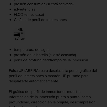
t
presión consumida (si está activada)
A
advertencias
c
FLO% (en su caso)
c
Gráfico de perfil de inmersiones
e
s
s
i
b
i
l
temperatura del agua
i
presión de la botella (si está activada)
t
perfil de profundidad/tiempo de la inmersión
y
G
Pulsa
UP
(ARRIBA) para desplazarte por el gráfico del
u
perfil de inmersiones o mantén
UP
pulsado para
i
desplazarte automáticamente.
d
e
l
El gráfico del perfil de inmersiones muestra
i
información de la inmersión punto a punto, como
n
profundidad, dirección en la brújula, descompresión,
e