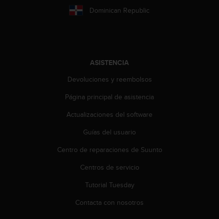
c
Dominican Republic
o
n
t
a
c
ASISTENCIA
t
o
Devoluciones y reembolsos
c
o
Página principal de asistencia
n
Actualizaciones del software
e
l
Guías del usuario
d
e
Centro de reparaciones de Suunto
p
a
Centros de servicio
r
t
Tutorial Tuesday
a
Contacta con nosotros
m
e