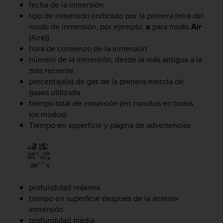
fecha de la inmersión
c
o
tipo de inmersión (indicado por la primera letra del
n
modo de inmersión, por ejemplo,
a
para modo
Air
t
(Aire))
e
hora de comienzo de la inmersión
n
número de la inmersión, desde la más antigua a la
i
más reciente
d
porcentaje(s) de gas de la primera mezcla de
o
gases utilizada
w
tiempo total de inmersión (en minutos en todos
e
los modos)
b
(
Tiempo en superficie y página de advertencias
W
e
b
C
o
n
profundidad máxima
t
tiempo en superficie después de la anterior
e
inmersión
n
profundidad media