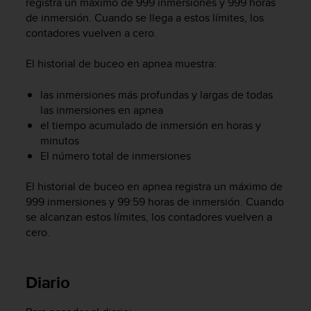
registra un máximo de 999 inmersiones y 999 horas
i
de inmersión. Cuando se llega a estos límites, los
o
w
contadores vuelven a cero.
e
b
El historial de buceo en apnea muestra:
d
e
las inmersiones más profundas y largas de todas
a
las inmersiones en apnea
c
el tiempo acumulado de inmersión en horas y
u
minutos
e
El número total de inmersiones
r
d
o
El historial de buceo en apnea registra un máximo de
c
999 inmersiones y 99:59 horas de inmersión. Cuando
o
se alcanzan estos límites, los contadores vuelven a
n
cero.
l
a
s
Diario
P
a
u